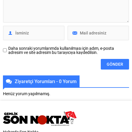
mahallelerin ihtiyaçlarını yerinde
vatandaşlara yaz akşamlarında
tespit edip, çözüm oluşturmak
keyifli ve nitelikli zaman geçirme
amacıyla başlatılan “Şadi
imkanı sunmaya devam ediyor.
Başkan’la Akşam Çayı”
Bu kapsamda hayata geçirilen
buluşmaları, sıcak havaya
“Osmangazi’de Yaz Film
rağmen...
Gösterimleri” etkinliği, sinema
tutkunlarını bu...
Daha sonraki yorumlarımda kullanılması için adım, e-posta
adresim ve site adresim bu tarayıcıya kaydedilsin.
Ziyaretçi Yorumları - 0 Yorum
Henüz yorum yapılmamış.
Haberde Son Nokta