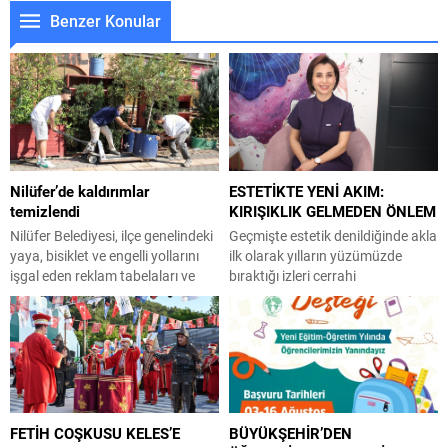
Benzer Konular
Nilüfer’de kaldırımlar
ESTETİKTE YENİ AKIM:
temizlendi
KIRIŞIKLIK GELMEDEN ÖNLEM
Nilüfer Belediyesi, ilçe genelindeki
Geçmişte estetik denildiğinde akla
yaya, bisiklet ve engelli yollarını
ilk olarak yılların yüzümüzde
işgal eden reklam tabelaları ve
bıraktığı izleri cerrahi
dubaları temizledi. Kurallara
müdahalelerle silmek gelirken,
uymayan esnafa ve hatalı park
günümüzde bu anlayış yerini çok
eden sürücülere de cezai işlem
daha proaktif bir yaklaşım olan
uygulandı. Nilüfer Belediyesi
önleyici estetiğe bırakıyor.
Zabıta Müdürlüğü ekipleri,
Sorunları ortaya çıktıktan sonra
vatandaşların sokaklarda rahat
çözmek yerine oluşmadan
ve güvenli bir şekilde hareket
engellemeyi hedefleyen bu
FETİH COŞKUSU KELES’E
BÜYÜKŞEHİR’DEN
edebilmesini sağlamak amacıyla
yaklaşım, özellikle genç yaş