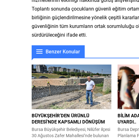
Toplantı sonunda çocukların güvenli eğitim orta
birliğinin güçlendirilmesine yönelik çeşitli kara
güvenliğinin tüm kurumların ortak sorumluluğu old
sürdürüleceğini ifade etti.
Benzer Konular
BÜYÜKŞEHİR’DEN ÜRÜNLÜ
BİLİM AD
DERESİ’NDE KAPSAMLI DÖNÜŞÜM
UYARDI..
Bursa Büyükşehir Belediyesi, Nilüfer ilçesi
Bursa Depr
30 Ağustos Zafer Mahallesi’nde bulunan
Planlama P