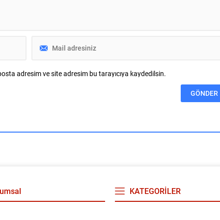
, demokrasinin, halk
in hukuk vasıtasıyla...
osta adresim ve site adresim bu tarayıcıya kaydedilsin.
umsal
KATEGORİLER