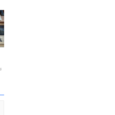
.
ni
ğı
.
i
be
lu
,
k