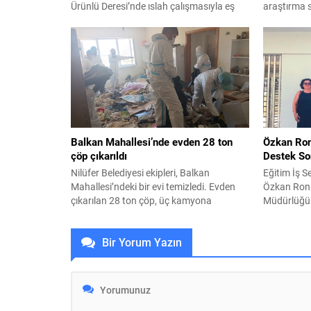
Ürünlü Deresi’nde ıslah çalışmasıyla eş
araştırma 
zamanlı olarak yol genişletme ve çevre
Kurulu Baş
düzenlemesi gerçekleştiriyor. Büyükşehir
raporu açık
Belediyesi, BUSKİ Genel Müdürlüğü,
Yapı Stoku 
Ulaşım Dairesi Başkanlığı ile Park ve
genelindek
Bahçeler Dairesi Başkanlığı
fazlasının 
koordinasyonunda 30 Ağustos Zafer
inşa edilmi
Mahallesi’nde kapsamlı bir dönüşüm
açıklanmışt
hamlesi yürütüyor. BUSKİ ekipleri,
Ürünlü...
Balkan Mahallesi’nde evden 28 ton
Özkan Ron
çöp çıkarıldı
Destek So
Nilüfer Belediyesi ekipleri, Balkan
Eğitim İş 
Mahallesi’ndeki bir evi temizledi. Evden
Özkan Rona
çıkarılan 28 ton çöp, üç kamyona
Müdürlüğün
yüklenerek Hamitler Kent Çöplüğü’ne
kapsamında 
götürüldü. Nilüfer Belediyesi ekipleri,
Bursa Büyü
Bir Yorum Yazın
Balkan Mahallesi Turan Haznedaroğlu
Mustafa Bo
Sokak’ta bulunan bir apartman
sonrasında,
dairesinden gelen şikâyetleri
Büyükşehir 
değerlendirerek, çöp eve dönüştürülen
demokratik 
adresi temizledi. Apartman sakinlerinin
iradesi leh