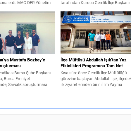
sona erdi. MAG DER Yönetim
tarafından Kurucu Gemlik İlçe Başkanı
kanı Yusuf Yumru, hazırlanan
olarak görevlendirilen Servet Pehlivan,
ladı. Hazırlanan rapora göre ;
kurucu yönetim kurulu üyelerini belirledi
ve Yaş Analizi: Bursa
Yeni Parti Gemlik Kurucu İlçe Başkanı
i mevcut binaların %65’ten
Servet Pehlivan yaptığı açıklamada, “Ye
1999 öncesi standartlara göre
Parti Genel Başkanı Özgür Özel
ş riskli yapılardan oluştuğu
tarafından Gemlik Kurucu İlçe Başkanlı
ır. Kent genelindeki 536.000...
görevine görevlendirilmiş bulunuyorum
Bu önemli görevi üstlenmenin
sorumluluğu ve...
a’ya Mustafa Bozbey’e
İlçe Müftüsü Abdullah Işık’tan Yaz
ruşturması
Etkinlikleri Programına Tam Not
Sendikası Bursa Şube Başkanı
Kısa süre önce Gemlik İlçe Müftülüğü
, Bursa Emniyet
görevine başlayan Abdullah Işık, ilçedek
de, Savcılık soruşturması
ilk ziyaretlerinden birini İlim Yayma
bir kez daha ifade verdi.
Cemiyeti Gemlik Şubesi Yükseköğretim
kşehir Belediye Başkanı
Kız Öğrenci Yurdu’na gerçekleştirdi. Şu
zbey’in tutuklanması
Başkanı Zekeriya Çakır ve yönetim kuru
 başkanvekilliği seçimlerinde
üyeleri tarafından karşılanan Müftü Işık
Belediye Meclisine giden ve
yurt binasında incelemelerde bulunara
kitle örgütü olarak halk
cemiyetin çalışmaları, eğitim faaliyetleri
inde açıklamalarda bulunan
ve Gemlik İlçe Müftülüğü ile iş...