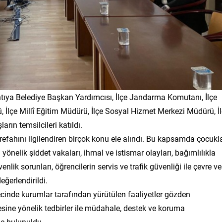
ıya Belediye Başkan Yardımcısı, İlçe Jandarma Komutanı, İlçe
İlçe Millî Eğitim Müdürü, İlçe Sosyal Hizmet Merkezi Müdürü, İ
rın temsilcileri katıldı.
refahını ilgilendiren birçok konu ele alındı. Bu kapsamda çocukla
 yönelik şiddet vakaları, ihmal ve istismar olayları, bağımlılıkla
nlik sorunları, öğrencilerin servis ve trafik güvenliği ile çevre ve
ğerlendirildi.
ecinde kurumlar tarafından yürütülen faaliyetler gözden
esine yönelik tedbirler ile müdahale, destek ve koruma
de bulunuldu.