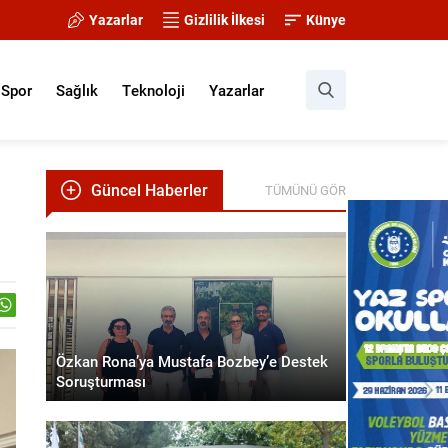
Yazarlar
Gizlilik İlkesi
Künye
Spor
Sağlık
Teknoloji
Yazarlar
Güncel Haberler
TÜMÜNÜ GÖR
Özkan Rona’ya Mustafa Bozbey’e Destek
Soruşturması