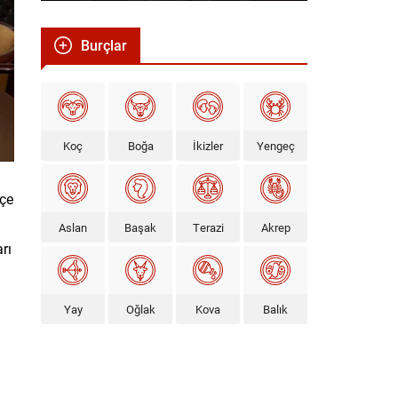
Burçlar
Koç
Boğa
İkizler
Yengeç
lçe
Aslan
Başak
Terazi
Akrep
rı
Yay
Oğlak
Kova
Balık