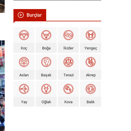
Burçlar
Koç
Boğa
İkizler
Yengeç
Aslan
Başak
Terazi
Akrep
Yay
Oğlak
Kova
Balık