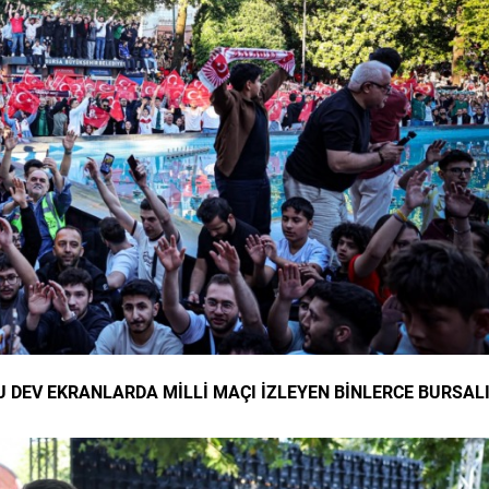
 DEV EKRANLARDA MİLLİ MAÇI İZLEYEN BİNLERCE BURSALI