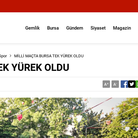
Gemlik
Bursa
Gündem
Siyaset
Magazin
Spor
MİLLİ MAÇTA BURSA TEK YÜREK OLDU
EK YÜREK OLDU
A
+
A
-