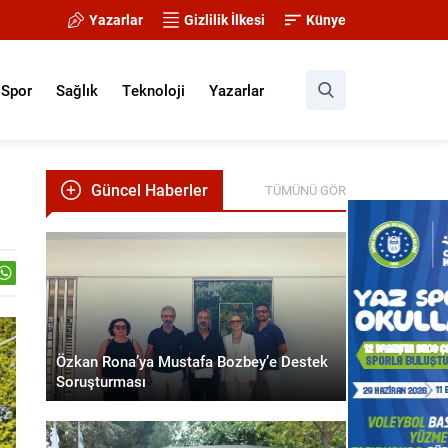
Yazarlar
Gizlilik İlkesi
Künye
Spor
Sağlık
Teknoloji
Yazarlar
Güncel Haberler
TÜMÜNÜ GÖR
Özkan Rona’ya Mustafa Bozbey’e Destek
Soruşturması