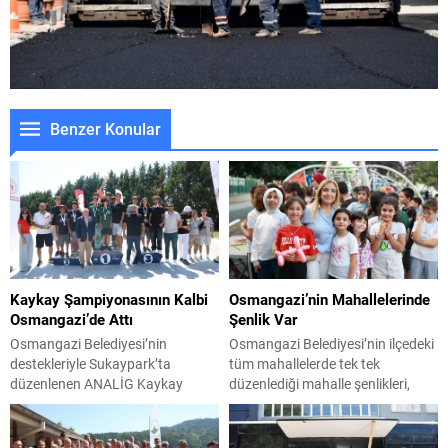
Benzer Konular
Kaykay Şampiyonasının Kalbi
Osmangazi’nin Mahallelerinde
Osmangazi’de Attı
Şenlik Var
Osmangazi Belediyesi’nin
Osmangazi Belediyesi’nin ilçedeki
destekleriyle Sukaypark’ta
tüm mahallelerde tek tek
düzenlenen ANALİG Kaykay
düzenlediği mahalle şenlikleri,
Türkiye Şampiyonası, üç gün
Osmangazililere eğlence dolu
boyunca heyecan ve adrenalin
anlar yaşatmaya devam ediyor.
dolu mücadelelere sahne oldu.
Osmangazi ilçesinde yaşayan