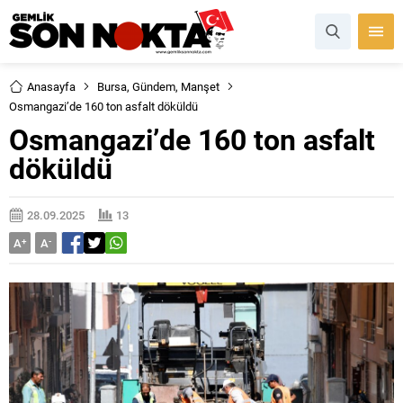
Anasayfa
Bursa
,
Gündem
,
Manşet
Osmangazi’de 160 ton asfalt döküldü
Osmangazi’de 160 ton asfalt
döküldü
28.09.2025
13
A
+
A
-