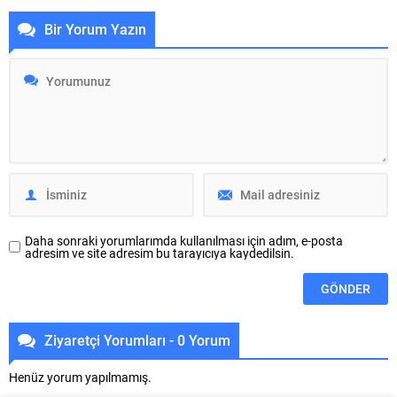
ÇASİAD’ı ziyaret ederek
mahallenin muhtarları ve
Bir Yorum Yazın
sanayicilerle bir araya geldi.
sakinleriyle bir araya geldiği
Üretim tesislerinde incelemelerde
toplantıda ‘Bursa’nın kalbi’ olarak
bulunan Matlı, “60 bin üyemizin
nitelendirdiği tarihi bölgelere
ürettiği ve ticaretini yaptığı her
nefes aldıracak projeler
değer Bursa için kıymetlidir. Her
planladıklarını söyledi. Büyükşehir
bölgenin ve sektörün ihtiyacına
Belediyesi Başkan Vekili Şahin
göre çalışan bir BTSO anlayışını...
Biba, Osmangazi ilçesine bağlı
Pınarbaşı, Aktarhüssam, Kavaklı,
Yahşibey, İvazpaşa, Alacahırka,
Mollafenari, Alaattin, Alipaşa,
Maksem, Tahtakale, Dikkaldırım,...
Daha sonraki yorumlarımda kullanılması için adım, e-posta
adresim ve site adresim bu tarayıcıya kaydedilsin.
Ziyaretçi Yorumları - 0 Yorum
Henüz yorum yapılmamış.