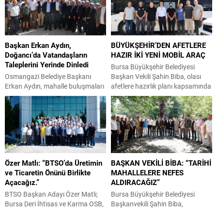
Final performanslarının ardından
vatandaşların yaz akşamlarını
dereceye giren sporculara kupa
eğlenceli, neşeli ve keyifli
ve madalyaları takdim edildi.
geçirmesi amacıyla düzenlenen
Bursa’nın önemli spor
“Osmangazi’de Yaz Mahalle
Başkan Erkan Aydın,
BÜYÜKŞEHİR’DEN AFETLERE
tesislerinden Sukaypark, kaykay
Şenlikleri” tüm coşkusuyla
Doğancı’da Vatandaşların
HAZIR İKİ YENİ MOBİL ARAÇ
sporunun genç yıldızlarını
sürüyor. Düzenlendiği her
Taleplerini Yerinde Dinledi
ağırladı. Gençlik ve Spor Bakanlığı
mahallede yoğun ilgi gören
Bursa Büyükşehir Belediyesi
Spor Hizmetleri Genel
şenliklerin bu kez adresi
Osmangazi Belediye Başkanı
Başkan Vekili Şahin Biba, olası
Müdürlüğü’nün 2026 yılı...
Sırameşeler Mahallesi oldu....
Erkan Aydın, mahalle buluşmaları
afetlere hazırlık planı kapsamında
kapsamında kırsal Doğancı
Büyükşehir ekiplerince tasarlanan
Mahallesi’nde vatandaşlar ve
ve imalatı gerçekleştirilen ‘mobil
muhtarlarla bir araya gelerek
ikram’ ve ‘mobil şarj istasyonu’
talep ve beklentileri yerinde
araçlarının yapım çalışmalarını
dinledi. Başkan Aydın, hiçbir
inceledi. Büyükşehir Belediyesi
mahalleye ayrım yapmadan,
Afet İşleri Dairesi Başkanlığı
belediyenin imkanları
tarafından, olası afetler sonrası
Özer Matlı: “BTSO’da Üretimin
BAŞKAN VEKİLİ BİBA: “TARİHİ
doğrultusunda sorunlara çözüm
vatandaşların temel ihtiyaçlarını
ve Ticaretin Önünü Birlikte
MAHALLELERE NEFES
üretmek için 7/24 çalıştıklarını
karşılamak amacıyla
Açacağız.”
ALDIRACAĞIZ”
vurguladı. Vatandaşların
projelendirilen ‘mobil ikram’ ve
beklentilerini yerinde tespit ederek
‘mobil şarj istasyonu’...
BTSO Başkan Adayı Özer Matlı;
Bursa Büyükşehir Belediyesi
çözüm odaklı çalışmalar yürüten
Bursa Deri İhtisas ve Karma OSB,
Başkanvekili Şahin Biba,
Osmangazi Belediye Başkanı...
HOSAB, TOSAB, Kayapa OSB ve
Osmangazi ilçesine bağlı 15