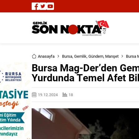
Anasayfa
Bursa
,
Gemlik
,
Gündem
,
Manşet
Bursa M
Bursa Mag-Der’den Geml
Yurdunda Temel Afet Bili
19.12.2024
18