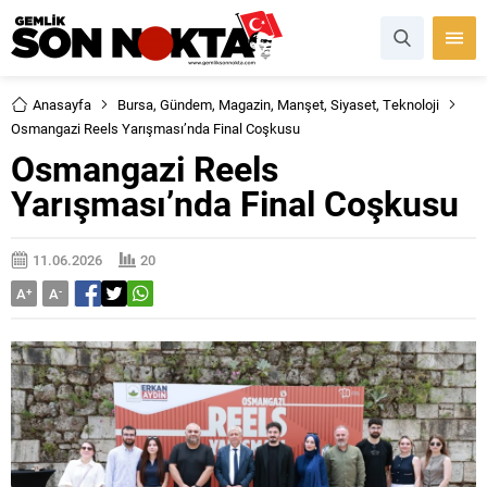
Anasayfa
Bursa
,
Gündem
,
Magazin
,
Manşet
,
Siyaset
,
Teknoloji
Osmangazi Reels Yarışması’nda Final Coşkusu
Osmangazi Reels
Yarışması’nda Final Coşkusu
11.06.2026
20
A
+
A
-