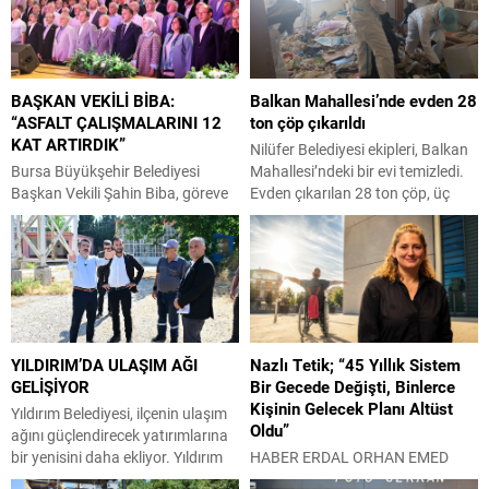
BAŞKAN VEKİLİ BİBA:
Balkan Mahallesi’nde evden 28
“ASFALT ÇALIŞMALARINI 12
ton çöp çıkarıldı
KAT ARTIRDIK”
Nilüfer Belediyesi ekipleri, Balkan
Bursa Büyükşehir Belediyesi
Mahallesi’ndeki bir evi temizledi.
Başkan Vekili Şahin Biba, göreve
Evden çıkarılan 28 ton çöp, üç
geldiği 10 Nisan’dan bugüne
kamyona yüklenerek Hamitler
kadar geçen dönemi işaret ederek
Kent Çöplüğü’ne götürüldü.
“AK Parti belediyeciliğine yakışır
Nilüfer Belediyesi ekipleri, Balkan
bir vizyonla durmadan
Mahallesi Turan Haznedaroğlu
çalışıyoruz. Yaz Spor Okullarında
Sokak’ta bulunan bir apartman
geçen yıl 12.000 olan öğrenci
dairesinden gelen şikâyetleri
sayımızı bu yıl 30.000’e yükselttik.
değerlendirerek, çöp eve
YILDIRIM’DA ULAŞIM AĞI
Nazlı Tetik; “45 Yıllık Sistem
270 bin ton asfalt çalışması
dönüştürülen adresi temizledi.
GELİŞİYOR
Bir Gecede Değişti, Binlerce
yaparak geçtiğimiz yılın aynı
Apartman sakinlerinin koku ve
Kişinin Gelecek Planı Altüst
dönemine göre 12...
hijyen sorunları nedeniyle yaptığı
Yıldırım Belediyesi, ilçenin ulaşım
Oldu”
bildirimlerin ardından...
ağını güçlendirecek yatırımlarına
bir yenisini daha ekliyor. Yıldırım
HABER ERDAL ORHAN EMED
Belediyesi, ulaşılabilir bir şehir
Başkanı Nazlı Tetik’ten Engelli