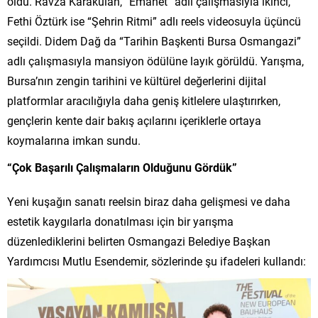
oldu. Ravza Karakülah, “Emanet” adlı çalışmasıyla ikinci,
Fethi Öztürk ise “Şehrin Ritmi” adlı reels videosuyla üçüncü
seçildi. Didem Dağ da “Tarihin Başkenti Bursa Osmangazi”
adlı çalışmasıyla mansiyon ödülüne layık görüldü. Yarışma,
Bursa’nın zengin tarihini ve kültürel değerlerini dijital
platformlar aracılığıyla daha geniş kitlelere ulaştırırken,
gençlerin kente dair bakış açılarını içeriklerle ortaya
koymalarına imkan sundu.
“Çok Başarılı Çalışmaların Olduğunu Gördük”
Yeni kuşağın sanatı reelsin biraz daha gelişmesi ve daha
estetik kaygılarla donatılması için bir yarışma
düzenlediklerini belirten Osmangazi Belediye Başkan
Yardımcısı Mutlu Esendemir, sözlerinde şu ifadeleri kullandı: