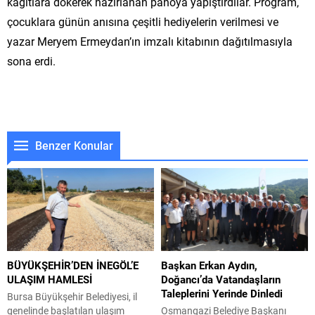
kağıtlara dökerek hazırlanan panoya yapıştırdılar. Program,
çocuklara günün anısına çeşitli hediyelerin verilmesi ve
yazar Meryem Ermeydan’ın imzalı kitabının dağıtılmasıyla
sona erdi.
Benzer Konular
BÜYÜKŞEHİR’DEN İNEGÖL’E
Başkan Erkan Aydın,
ULAŞIM HAMLESİ
Doğancı’da Vatandaşların
Taleplerini Yerinde Dinledi
Bursa Büyükşehir Belediyesi, il
genelinde başlatılan ulaşım
Osmangazi Belediye Başkanı