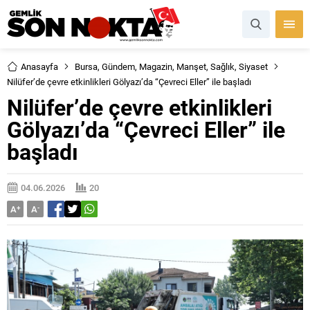
Anasayfa
Bursa
,
Gündem
,
Magazin
,
Manşet
,
Sağlık
,
Siyaset
Nilüfer’de çevre etkinlikleri Gölyazı’da “Çevreci Eller” ile başladı
Nilüfer’de çevre etkinlikleri
Gölyazı’da “Çevreci Eller” ile
başladı
04.06.2026
20
A
+
A
-