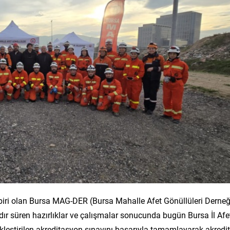
 biri olan Bursa MAG-DER (Bursa Mahalle Afet Gönüllüleri Derneğ
 süren hazırlıklar ve çalışmalar sonucunda bugün Bursa İl Afe
eştirilen akreditasyon sınavını başarıyla tamamlayarak akredi