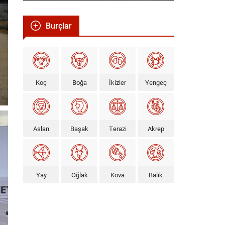
Burçlar
Koç
Boğa
İkizler
Yengeç
Aslan
Başak
Terazi
Akrep
Yay
Oğlak
Kova
Balık