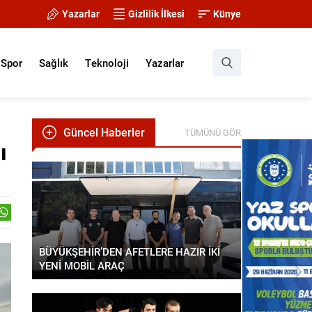
Yazarlar
Gizlilik İlkesi
Künye
Spor
Sağlık
Teknoloji
Yazarlar
Güncel Haberler
TÜMÜNÜ GÖR
ı
BÜYÜKŞEHİR’DEN AFETLERE HAZIR İKİ
YENİ MOBİL ARAÇ