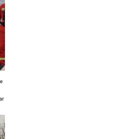
le
ar