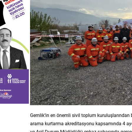
Gemlik’in en önemli sivil toplum kuruluşlarından
arama kurtarma akreditasyonu kapsamında 4 aydır
ve Acil Durum Müdürlüğü enkaz sahasında gerçekl