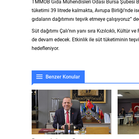
TMMOB Gıda Mühendisleri Odası Bursa Şubesi Başk
tüketimi 39 litrede kalmakta, Avrupa Birliği’nde is
gıdaların dağıtımını teşvik etmeye çalışıyoruz” de
Süt dağıtımı Çalı’nın yanı sıra Kızılcıklı, Kültür
de devam edecek. Etkinlik ile süt tüketiminin teşv
hedefleniyor.
Benzer Konular