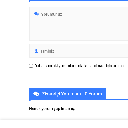
etkinlikler, her yaştan vatandaşı bir araya
teknolojiler
getirdi. Şenlik alanında kurulan kadın
önemli bir b
dernekleri ve kooperatif stantları yoğun...
atıkları yü
biyokompoz
firma, ikli
sunan ve sü
geliştiren g
İnovasyon v
Daha sonraki yorumlarımda kullanılması için adım, e-p
Ziyaretçi Yorumları - 0 Yorum
Henüz yorum yapılmamış.