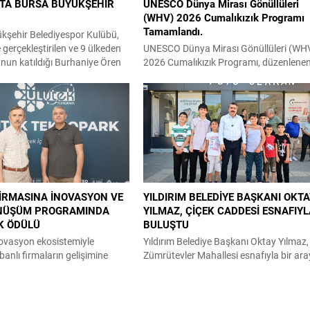
TA BURSA BÜYÜKŞEHİR
UNESCO Dünya Mirası Gönüllüleri
(WHV) 2026 Cumalıkızık Programı
Tamamlandı.
kşehir Belediyespor Kulübü,
e gerçekleştirilen ve 9 ülkeden
UNESCO Dünya Mirası Gönüllüleri (WH
nun katıldığı Burhaniye Ören
2026 Cumalıkızık Programı, düzenlene
sı Açık Satranç Turnuvası’nda
kapanış ve sertifika töreniyle başarıyla
den kazandı. Bursa Büyükşehir
tamamlandı. Yerel toplumun psikolojik i
r, kulüpler sıralamasında
oluşunu kültürel mirasın
r performans sergileyerek Uygar
sürdürülebilirliğiyle birlikte ele alan
al, Hamza Kerem Erdinç ve
program, on gün boyunca akademik
rt tarafından elde edilen
çalışmalar, saha araştırmaları ve
 kategorisinde birinci olarak
gönüllülük faaliyetlerini bir araya getirdi
ibi...
İş, Örgüt ve Endüstri Psikologları Derne
(IOCP) tarafından yürütülen program;..
İRMASINA İNOVASYON VE
YILDIRIM BELEDİYE BAŞKANI OKT
ÖNÜŞÜM PROGRAMINDA
YILMAZ, ÇİÇEK CADDESİ ESNAFIY
İK ÖDÜLÜ
BULUŞTU
novasyon ekosistemiyle
Yıldırım Belediye Başkanı Oktay Yılmaz,
banlı firmaların gelişimine
Zümrütevler Mahallesi esnafıyla bir ar
ayan ULUTEK Teknopark
geldi. Her fırsatta vatandaşla buluşan
 faaliyet gösteren Zamia
Yıldırım Belediye Başkanı Oktay Yılmaz,
sürdürülebilir malzeme
mahalle ve esnaf ziyaretlerine ara