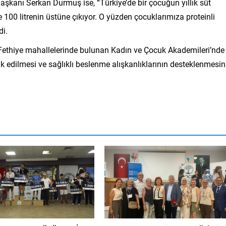
anı Serkan Durmuş ise, “Türkiye’de bir çocuğun yıllık süt
e 100 litrenin üstüne çıkıyor. O yüzden çocuklarımıza proteinli
di.
 ve Fethiye mahallelerinde bulunan Kadın ve Çocuk Akademileri’nde
ik edilmesi ve sağlıklı beslenme alışkanlıklarının desteklenmesin