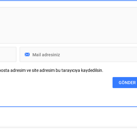
i alanındaki çalışmalarıyla
vermeden devam ediyor. Zümrütevler
aşarı elde etti. Tarımsal
Mahallesi’ni ziyaret eden Başkan Okta
ksek katma değerli
Yılmaz, Çiçek Caddesi esnafıyla bir ara
it malzemelere dönüştüren
geldi. İşyerlerini gezen Yılmaz, esnafa
m kriziyle mücadeleye katkı
hayırlı işler diledi. Oktay Yılmaz,...
rdürülebilir teknolojiler
irişimleri destekleyen
e Yeşil...
osta adresim ve site adresim bu tarayıcıya kaydedilsin.