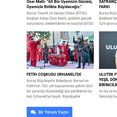
Özer Matlı: “60 Bin Üyemizin Gücünü,
SATRANÇ
Üyemizle Birlikte Büyüteceğiz.”
FARKI
Bursa Ticaret ve Sanayi Odası (BTSO)
Bursa Büyü
Başkan Adayı Özer Matlı, üyelerin gerçek
Balıkesir’d
sorunlarını, beklentilerini ve nasıl bir BTSO
529 sporcu
istediklerini doğrudan kendilerinden
Uluslarara
dinlediklerini belirterek, “Şimdi daha
2 kupa bir
yoğun bir saha dönemine geçiyoruz.
Belediyespo
Üyelerimizle daha fazla buluşacak, nasıl
başarılı bi
bir yönetim anlayışı önerdiğimizi ve
Altan Topt
hazırladığımız çözümleri nasıl hayata
Barış Başku
geçireceğimizi anlatacağız. Hiçbir üyemiz
puanlarla B
merak etmesin;...
kupanın sah
FETİH COŞKUSU ORHANELİ’DE
ULUTEK F
YEŞİL D
Bursa Büyükşehir Belediyesi, Bursa’nın
BİRİNCİL
Fethi’nin 700. yılı kapsamında şehrin dört
bir yanında düzenlediği ilçe şenliklerini bu
Ar-Ge ve i
kez Orhaneli’ye taşıdı. Büyükşehir
teknoloji ta
Belediyesi Kültür, Sanat ve Sosyal İşler
katkı sağl
Dairesi Başkanlığı tarafından Orhaneli 9
bünyesinde
Bir Yorum Yazın
Eylül Meydanı’nda gerçekleştirilen
Kompozit, 