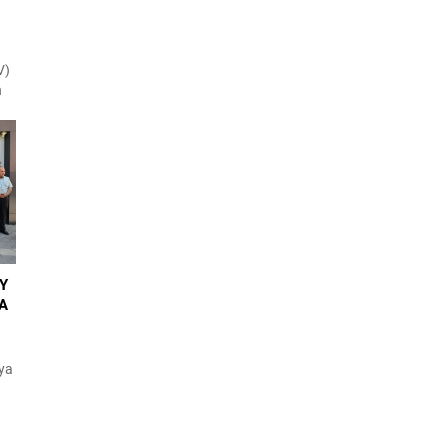
V)
n
yi
.
ği
.
AY
LA
aya