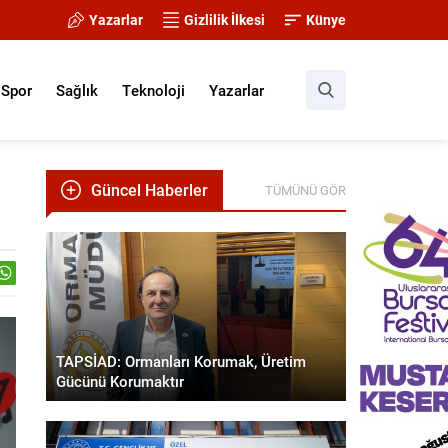
Yazarlar
Gizlilik İlkesi
Künye
Spor
Sağlık
Teknoloji
Yazarlar
Güncel Haberler
TÜMÜNÜ GÖR
TAPSİAD: Ormanları Korumak, Üretim
Gücünü Korumaktır