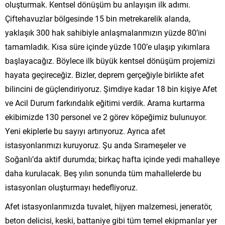
oluşturmak. Kentsel dönüşüm bu anlayışın ilk adımı.
Çiftehavuzlar bölgesinde 15 bin metrekarelik alanda,
yaklaşık 300 hak sahibiyle anlaşmalarımızın yüzde 80’ini
tamamladık. Kısa süre içinde yüzde 100’e ulaşıp yıkımlara
başlayacağız. Böylece ilk büyük kentsel dönüşüm projemizi
hayata geçireceğiz. Bizler, deprem gerçeğiyle birlikte afet
bilincini de güçlendiriyoruz. Şimdiye kadar 18 bin kişiye Afet
ve Acil Durum farkındalık eğitimi verdik. Arama kurtarma
ekibimizde 130 personel ve 2 görev köpeğimiz bulunuyor.
Yeni ekiplerle bu sayıyı artırıyoruz. Ayrıca afet
istasyonlarımızı kuruyoruz. Şu anda Sırameşeler ve
Soğanlı’da aktif durumda; birkaç hafta içinde yedi mahalleye
daha kurulacak. Beş yılın sonunda tüm mahallelerde bu
istasyonları oluşturmayı hedefliyoruz.
Afet istasyonlarımızda tuvalet, hijyen malzemesi, jeneratör,
beton delicisi, keski, battaniye gibi tüm temel ekipmanlar yer