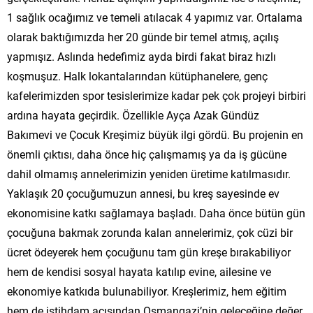
1 sağlık ocağımız ve temeli atılacak 4 yapımız var. Ortalama
olarak baktığımızda her 20 günde bir temel atmış, açılış
yapmışız. Aslında hedefimiz ayda birdi fakat biraz hızlı
koşmuşuz. Halk lokantalarından kütüphanelere, genç
kafelerimizden spor tesislerimize kadar pek çok projeyi birbiri
ardına hayata geçirdik. Özellikle Ayça Azak Gündüz
Bakımevi ve Çocuk Kreşimiz büyük ilgi gördü. Bu projenin en
önemli çıktısı, daha önce hiç çalışmamış ya da iş gücüne
dahil olmamış annelerimizin yeniden üretime katılmasıdır.
Yaklaşık 20 çocuğumuzun annesi, bu kreş sayesinde ev
ekonomisine katkı sağlamaya başladı. Daha önce bütün gün
çocuğuna bakmak zorunda kalan annelerimiz, çok cüzi bir
ücret ödeyerek hem çocuğunu tam gün kreşe bırakabiliyor
hem de kendisi sosyal hayata katılıp evine, ailesine ve
ekonomiye katkıda bulunabiliyor. Kreşlerimiz, hem eğitim
hem de istihdam açısından Osmangazi’nin geleceğine değer