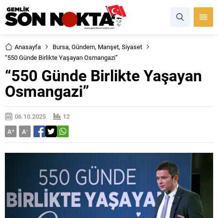
Anasayfa
Bursa
,
Gündem
,
Manşet
,
Siyaset
“550 Günde Birlikte Yaşayan Osmangazi”
“550 Günde Birlikte Yaşayan
Osmangazi”
06.10.2025
12
A
+
A
-