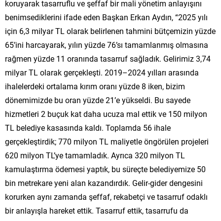
koruyarak tasarruflu ve şeffaf bir mali yönetim anlayışını
benimsediklerini ifade eden Başkan Erkan Aydın, “2025 yılı
için 6,3 milyar TL olarak belirlenen tahmini bütçemizin yüzde
65’ini harcayarak, yılın yüzde 76’sı tamamlanmış olmasına
rağmen yüzde 11 oranında tasarruf sağladık. Gelirimiz 3,74
milyar TL olarak gerçekleşti. 2019–2024 yılları arasında
ihalelerdeki ortalama kırım oranı yüzde 8 iken, bizim
dönemimizde bu oran yüzde 21’e yükseldi. Bu sayede
hizmetleri 2 buçuk kat daha ucuza mal ettik ve 150 milyon
TL belediye kasasında kaldı. Toplamda 56 ihale
gerçekleştirdik; 770 milyon TL maliyetle öngörülen projeleri
620 milyon TL’ye tamamladık. Ayrıca 320 milyon TL
kamulaştırma ödemesi yaptık, bu süreçte belediyemize 50
bin metrekare yeni alan kazandırdık. Gelir-gider dengesini
korurken aynı zamanda şeffaf, rekabetçi ve tasarruf odaklı
bir anlayışla hareket ettik. Tasarruf ettik, tasarrufu da