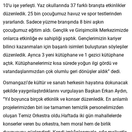
10’u işe yerleşti. Yaz okullarında 37 farklı branşta etkinlikler
düzenledik. 25 bin çocuğumuz havuz ve spor testlerinden
yararlandı. Sadece yüzme branşında 8 bini aşkın
çocuğumuz eğitim aldı. Gençlik ve Girişimcilik Merkezimizde
onlarca etkinliğe ev sahipliği yaptık. Gençlerimizin kariyer
bilinci kazanmaları için başarılı isimleri buluşturan söyleşiler
düzenledik. Ayrıca 3 yeni kütüphane ve 1 gezici kütüphane
açtık. Kütüphanelerimiz kısa sürede yoğun ilgi gördü ve
vatandaşlarımızdan çok olumlu geri dönüşler aldık” dedi.
Osmangazi’de kültür ve sanatı herkesin hayatına dokunacak
şekilde yaygınlaştırdıklarını vurgulayan Başkan Erkan Aydın,
“Yıl boyunca birçok etkinlik ve konser düzenledik. En anlamlı
projelerimizden biri ise tamamen temizlik personelimizden
oluşan Temiz Orkestra oldu.Haftada iki gün mahallelerde
konserler veren bu orkestra, hem moral hem de birlik
duygusunu güçlendirdi. Kendi imkânlarımızla, sıfır maliyetle