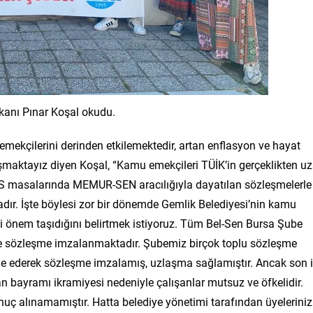
anı Pınar Koşal okudu.
ekçilerini derinden etkilemektedir, artan enflasyon ve hayat
aşmaktayız diyen Koşal, “Kamu emekçileri TÜİK’in gerçeklikten u
ve TİS masalarında MEMUR-SEN aracılığıyla dayatılan sözleşmelerle
dır. İşte böylesi zor bir dönemde Gemlik Belediyesi’nin kamu
ti önem taşıdığını belirtmek istiyoruz. Tüm Bel-Sen Bursa Şube
ile sözleşme imzalanmaktadır. Şubemiz birçok toplu sözleşme
de ederek sözleşme imzalamış, uzlaşma sağlamıştır. Ancak son i
n bayramı ikramiyesi nedeniyle çalışanlar mutsuz ve öfkelidir.
nuç alınamamıştır. Hatta belediye yönetimi tarafından üyeleriniz