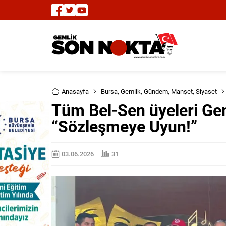
Anasayfa
Bursa
,
Gemlik
,
Gündem
,
Manşet
,
Siyaset
Tüm Bel-Sen üyeleri Gem
“Sözleşmeye Uyun!”
03.06.2026
31