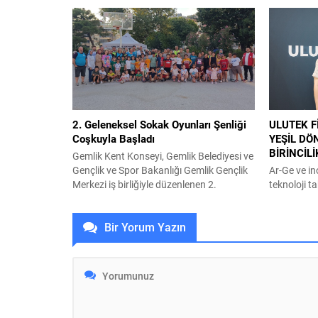
sanatseverlere de kapılarını açarak
geçirdiği ‘
Kültürpark Açıkhava Tiyatrosu’nda
başladı. Bü
çocukların neşesiyle renklenen özel bir
Yuvam Çocu
programa imza attı. Büyükşehir
YKS Hazırlı
Belediyesi adına Bursa Kültür Sanat ve
desteğine k
Turizm Vakfı (BKSTV) tarafından bu yıl
kademesinde
64’üncüsü düzenlenen Uluslararası Bursa
destek olm
Festivali, ilklere sahne...
ilkokul, ort
verilecek ‘K
2. Geleneksel Sokak Oyunları Şenliği
ULUTEK F
Coşkuyla Başladı
YEŞİL D
BİRİNCİL
Gemlik Kent Konseyi, Gemlik Belediyesi ve
Gençlik ve Spor Bakanlığı Gemlik Gençlik
Ar-Ge ve i
Merkezi iş birliğiyle düzenlenen 2.
teknoloji ta
Geleneksel Sokak Oyunları Şenliği,
katkı sağl
Kayhan Mahallesi Muhtarı Çiğdem
bünyesinde
Bir Yorum Yazın
Yeşilyurt’un talebiyle Şükrü Şenol
Kompozit, 
Ortaokulu bahçesinde Gemlik Belediye
teknolojiler
Başkanı Şükrü Deviren, Gemlik Kent
önemli bir b
Konseyi Başkanı Sedat Akkuş, Gemlik
atıkları yü
Gençlik Merkezi Müdürü Ali Gürses ve
biyokompoz
yüzlerce...
firma, ikli
sunan ve sü