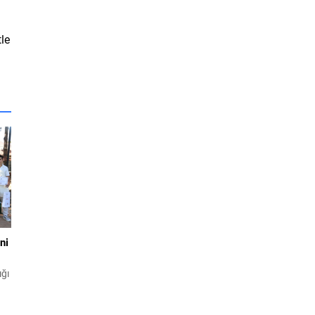
le
ni
ığı