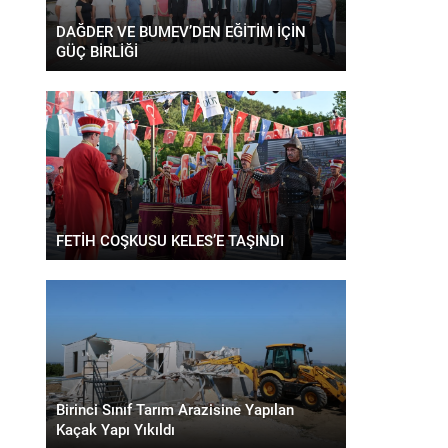
DAĞDER VE BUMEV’DEN EĞİTİM İÇİN
GÜÇ BİRLİĞİ
FETİH COŞKUSU KELES’E TAŞINDI
Birinci Sınıf Tarım Arazisine Yapılan
Kaçak Yapı Yıkıldı