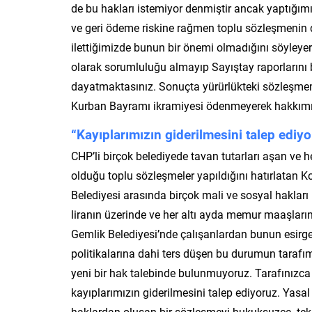
de bu hakları istemiyor denmiştir ancak yaptığımı
ve geri ödeme riskine rağmen toplu sözleşmenin 
ilettiğimizde bunun bir önemi olmadığını söyleyer
olarak sorumluluğu almayıp Sayıştay raporlarını b
dayatmaktasınız. Sonuçta yürürlükteki sözleşme
Kurban Bayramı ikramiyesi ödenmeyerek hakkımız
“Kayıplarımızın giderilmesini talep ediy
CHP’li birçok belediyede tavan tutarları aşan ve 
olduğu toplu sözleşmeler yapıldığını hatırlatan K
Belediyesi arasında birçok mali ve sosyal hakları
liranın üzerinde ve her altı ayda memur maaşları
Gemlik Belediyesi’nde çalışanlardan bunun esirgenm
politikalarına dahi ters düşen bu durumun tarafı
yeni bir hak talebinde bulunmuyoruz. Tarafınızca
kayıplarımızın giderilmesini talep ediyoruz. Yasa
haklardan oluşan bir sözleşmeyi hukuksuzca, tek