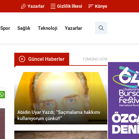
Yazarlar
Gizlilik İlkesi
Künye
Spor
Sağlık
Teknoloji
Yazarlar
Güncel Haberler
TÜMÜNÜ GÖR
Abidin Uyar Yazdı; “Saçmalama hakkımı
kullanıyorum çünkü!!”