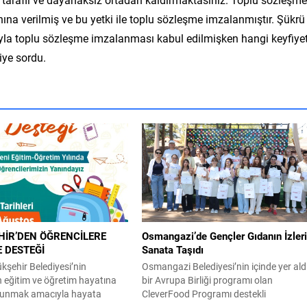
na verilmiş ve bu yetki ile toplu sözleşme imzalanmıştır. Şükrü
yuyla toplu sözleşme imzalanması kabul edilmişken hangi keyfiyet
iye sordu.
İR’DEN ÖĞRENCİLERE
Osmangazi’de Gençler Gıdanın İzleri
E DESTEĞİ
Sanata Taşıdı
şehir Belediyesi’nin
Osmangazi Belediyesi’nin içinde yer ald
n eğitim ve öğretim hayatına
bir Avrupa Birliği programı olan
lunmak amacıyla hayata
CleverFood Programı destekli