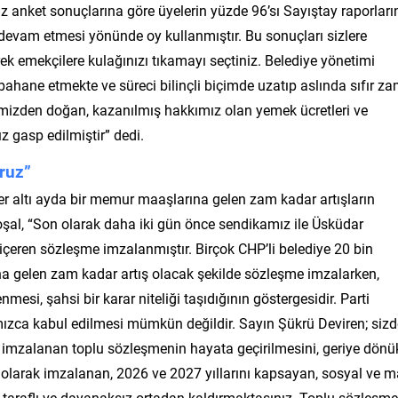
z anket sonuçlarına göre üyelerin yüzde 96’sı Sayıştay raporları
devam etmesi yönünde oy kullanmıştır. Bu sonuçları sizlere
ek emekçilere kulağınızı tıkamayı seçtiniz. Belediye yönetimi
ahane etmekte ve süreci bilinçli biçimde uzatıp aslında sıfır z
mizden doğan, kazanılmış hakkımız olan yemek ücretleri ve
 gasp edilmiştir” dedi.
oruz”
her altı ayda bir memur maaşlarına gelen zam kadar artışların
oşal, “Son olarak daha iki gün önce sendikamız ile Üsküdar
 içeren sözleşme imzalanmıştır. Birçok CHP’li belediye 20 bin
na gelen zam kadar artış olacak şekilde sözleşme imzalarken,
esi, şahsi bir karar niteliği taşıdığının göstergesidir. Parti
mızca kabul edilmesi mümkün değildir. Sayın Şükrü Deviren; siz
 imzalanan toplu sözleşmenin hayata geçirilmesini, geriye dönü
l olarak imzalanan, 2026 ve 2027 yıllarını kapsayan, sosyal ve m
 taraflı ve dayanaksız ortadan kaldırmaktasınız. Toplu sözleşme