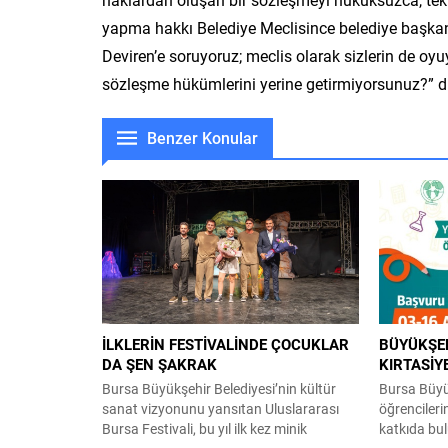
yapma hakkı Belediye Meclisince belediye başkanı
Deviren’e soruyoruz; meclis olarak sizlerin de o
sözleşme hükümlerini yerine getirmiyorsunuz?” d
Benzer Konular
İLKLERİN FESTİVALİNDE ÇOCUKLAR
BÜYÜKŞEH
DA ŞEN ŞAKRAK
KIRTASİY
Bursa Büyükşehir Belediyesi’nin kültür
Bursa Büyük
sanat vizyonunu yansıtan Uluslararası
öğrencileri
Bursa Festivali, bu yıl ilk kez minik
katkıda bu