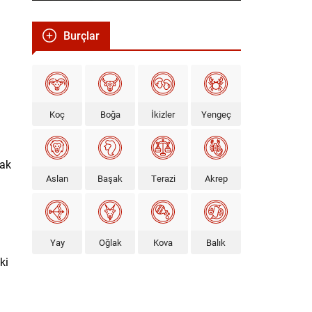
Burçlar
Koç
Boğa
İkizler
Yengeç
zak
Aslan
Başak
Terazi
Akrep
Yay
Oğlak
Kova
Balık
ki