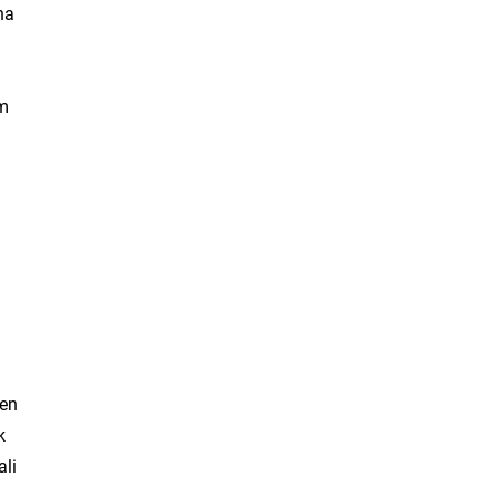
na
am
den
k
ali