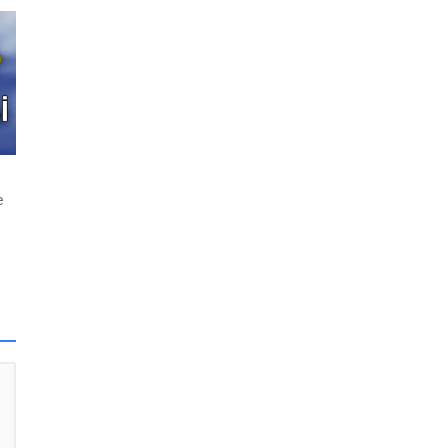
”
ın
n
ya
ı
ik
e
e