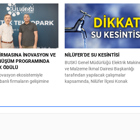
Kırtasiye Desteği’ne başvurular
“Osmangazi Gençlik Gıda Laboratuvarı
yükşehir Belediyesi, Bursa
projesi kapsamında düzenlenen “Gıdan
k Etkinlik Merkezleri’nden
Geleceği İçin Tasarım Atölyesi: Dönüşe
k Kursları ve üniversite tercih
İzler ve Ritim” etkinliği, gençleri sanatın
adar eğitimin her
yaratıcı dünyasıyla buluştururken gıda
 öğrencilere ve ailelerine
bambaşka bir perspektiften bakmaların
ayı sürdürüyor. Bu kapsamda
sağladı. Sürdürülebilir kent vizyonu
aokul ve lise öğrencilerine
doğrultusunda gıda politikalarına yönel
ırtasiye...
çalışmalarını kararlılıkla...
İRMASINA İNOVASYON VE
NİLÜFER’DE SU KESİNTİSİ
ÖNÜŞÜM PROGRAMINDA
BUSKİ Genel Müdürlüğü Elektrik Makin
İK ÖDÜLÜ
ve Malzeme İkmal Dairesi Başkanlığı
novasyon ekosistemiyle
tarafından yapılacak çalışmalar
banlı firmaların gelişimine
kapsamında, Nilüfer İlçesi Konak
ayan ULUTEK Teknopark
Mahallesi; Yıldırım Caddesi güneyi,
 faaliyet gösteren Zamia
Eğitimciler Caddesi kuzeyi ile Başkent v
sürdürülebilir malzeme
Pınar Sokak doğusunda kalan bölge ve
i alanındaki çalışmalarıyla
civarında 04 Ağustos 2026 tarihinde
aşarı elde etti. Tarımsal
09:00 – 18:00 saatleri arasında su
ksek katma değerli
kesintisi yapılacaktır. Vatandaşların
it malzemelere dönüştüren
tedbirli olması rica...
m kriziyle mücadeleye katkı
rdürülebilir teknolojiler