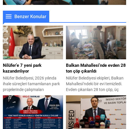
Benzer Konular
Nilüfer’e 7 yeni park
Balkan Mahallesi’nde evden 28
kazandırılıyor
ton çöp çıkarıldı
Nilüfer Belediyesi, 2026 yılında
Nilüfer Belediyesi ekipleri, Balkan
ihale süreçleri tamamlanan park
Mahallesi’ndeki bir evi temizledi.
projelerinde çalışmaları
Evden çıkarılan 28 ton çöp, üç
hızlandırdı. Yıl sonuna kadar 7
kamyona yüklenerek Hamitler
ayrı mahallede tamamlanacak
Kent Çöplüğü’ne götürüldü.
projelerle kente yaklaşık 24 bin
Nilüfer Belediyesi ekipleri, Balkan
metrekarelik yeni park alanı
Mahallesi Turan Haznedaroğlu
kazandırılacak. Nilüfer Belediyesi,
Sokak’ta bulunan bir apartman
ilçe genelinde kişi başına düşen
dairesinden gelen şikâyetleri