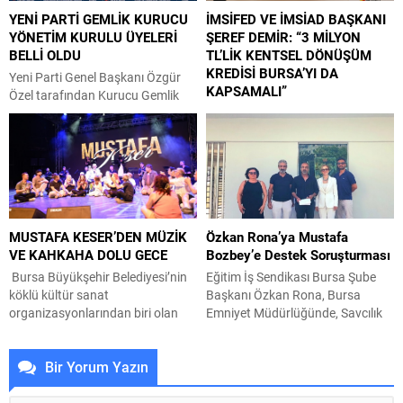
yeşil alan miktarını artırmak ve
değerlendirerek, çöp eve
YENİ PARTİ GEMLİK KURUCU
İMSİFED VE İMSİAD BAŞKANI
vatandaşlara yeni yaşam alanları
dönüştürülen adresi temizledi.
YÖNETİM KURULU ÜYELERİ
ŞEREF DEMİR: “3 MİLYON
sunmak amacıyla yürüttüğü park
Apartman sakinlerinin koku ve
BELLİ OLDU
TL’LİK KENTSEL DÖNÜŞÜM
çalışmalarını sürdürüyor....
hijyen sorunları nedeniyle yaptığı
KREDİSİ BURSA’YI DA
bildirimlerin ardından...
Yeni Parti Genel Başkanı Özgür
KAPSAMALI”
Özel tarafından Kurucu Gemlik
İlçe Başkanı olarak görevlendirilen
Çevre, Şehircilik ve İklim Değişikliği
Servet Pehlivan, kurucu yönetim
Bakanlığı ile Hazine ve Maliye
kurulu üyelerini belirledi. Yeni Parti
Bakanlığı tarafından hayata
Gemlik Kurucu İlçe Başkanı Servet
geçirilen 3 milyon TL’ye kadar
Pehlivan yaptığı açıklamada,
uygun koşullu kentsel dönüşüm
“Yeni Parti Genel Başkanı Özgür
kredisi sektör tarafından
Özel tarafından Gemlik Kurucu
memnuniyetle karşılandı. İnşaat
MUSTAFA KESER’DEN MÜZİK
Özkan Rona’ya Mustafa
İlçe Başkanlığı görevine
Müteahhitleri Sanayicileri ve İş
VE KAHKAHA DOLU GECE
Bozbey’e Destek Soruşturması
görevlendirilmiş bulunuyorum. Bu
İnsanları Federasyonu (İMSİFED)
önemli görevi üstlenmenin
ile İnşaat Müteahhitleri
Bursa Büyükşehir Belediyesi’nin
Eğitim İş Sendikası Bursa Şube
sorumluluğu ve...
Sanayicileri ve İş İnsanları Derneği
köklü kültür sanat
Başkanı Özkan Rona, Bursa
(İMSİAD) Başkanı Şeref Demir,
organizasyonlarından biri olan
Emniyet Müdürlüğünde, Savcılık
söz konusu finansman...
Uluslararası Bursa Festivali, Türk
soruşturması kapsamında bir kez
müziğinin usta ismi Mustafa
daha ifade verdi. Bursa
Bir Yorum Yazın
Keser’i Bursalılarla buluşturdu.
Büyükşehir Belediye Başkanı
Büyükşehir Belediyesi adına
Mustafa Bozbey’in tutuklanması
Bursa Kültür Sanat ve Turizm
sonrasında, başkanvekilliği