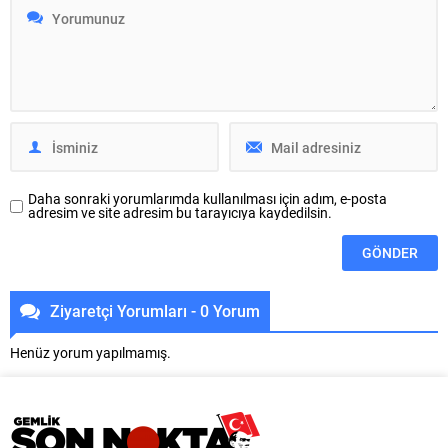
Vakfı (BKSTV) tarafından bu yıl
seçimlerinde Büyükşehir Belediye
64’üncüsü düzenlenen
Meclisine giden ve demokratik
Uluslararası Bursa Festivali,
kitle örgütü olarak halk iradesi
etkinlik takviminin 12’nci
lehinde açıklamalarda bulunan
programında sevilen sanatçı
Özkan Rona, demokrasinin, halk
Mustafa Keser’i ağırladı. Uludağ
egemenliğinin hukuk vasıtasıyla...
İçecek ana...
Daha sonraki yorumlarımda kullanılması için adım, e-posta
adresim ve site adresim bu tarayıcıya kaydedilsin.
Ziyaretçi Yorumları - 0 Yorum
Henüz yorum yapılmamış.