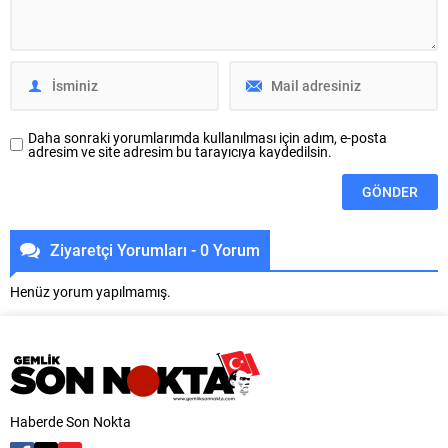
amacıyla başlatılan “Şadi
etti. İlçe belediye binası önündeki
Başkan’la Akşam Çayı”
meydanda gerçekleştirilen
buluşmaları, sıcak havaya
şenlikte, kadın dernekleri ve...
rağmen...
Daha sonraki yorumlarımda kullanılması için adım, e-posta
adresim ve site adresim bu tarayıcıya kaydedilsin.
Ziyaretçi Yorumları - 0 Yorum
Henüz yorum yapılmamış.
Haberde Son Nokta