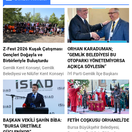
Z-Fest 2026 Kuşak Çatışması
ORHAN KARADUMAN;
Gençleri Doğayla ve
“GEMLİK BELEDİYESİ BU
Birbirleriyle Buluşturdu
OTOPARKI YÖNETEMİYORSA
AÇIKÇA SÖYLESİN”
Gemlik Kent Konseyi, Gemlik
Belediyesi ve Nilüfer Kent Konseyi
İYİ Parti Gemlik İlçe Başkanı
iş birliğiyle düzenlenen Z-Fest
Orhan Karaduman, Sahil Cami
2026 Kuşak Çatışması, Umurbey
önündeki otoparkta yaşanan
Poligon Alanı’nda gençlerin yoğun
sorunları bir kez daha gündeme
katılımıyla gerçekleştirildi. Gemlik
getirdi. Gemlik Kaymakamlığının
Kent Konseyi Gençlik Meclisi ile
sorunu kontrol altına aldığını
Nilüfer Kent Konseyi Gençlik
açıklamasına rağmen, ilerleme
Meclisi’nin ortaklaşa organize
kaydedilmediğini öne süren Orhan
BAŞKAN VEKİLİ ŞAHİN BİBA:
FETİH COŞKUSU ORHANELİ’DE
ettiği etkinlik, hafta sonu boyunca
Karaduman, sorunun daha da
“BURSA ÜRETİMLE
gençlere unutulmaz anlar yaşattı.
artarak büyüdüğünü iddia etti. İYİ
Bursa Büyükşehir Belediyesi,
GÜÇLENİYOR”