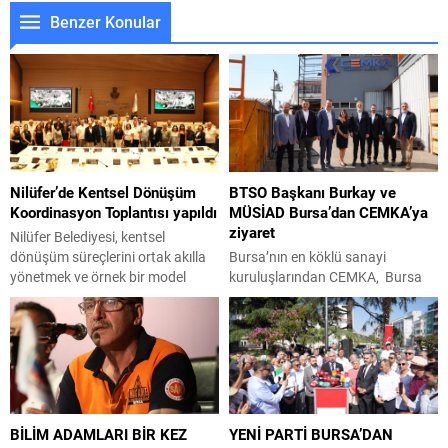
Benzer Konular
Nilüfer’de Kentsel Dönüşüm
BTSO Başkanı Burkay ve
Koordinasyon Toplantısı yapıldı
MÜSİAD Bursa’dan CEMKA’ya
ziyaret
Nilüfer Belediyesi, kentsel
dönüşüm süreçlerini ortak akılla
Bursa’nın en köklü sanayi
yönetmek ve örnek bir model
kuruluşlarından CEMKA, Bursa
oluşturmak amacıyla Kentsel
Ticaret ve Sanayi Odası (BTSO)
Dönüşüm Koordinasyon
Başkanı İbrahim Burkay, MÜSİAD
Toplantısı düzenledi. Akademik
Bursa Şube Başkanı Alparslan
odalar ve alanında uzman
Şenocak ve beraberindeki
isimlerin katıldığı toplantıda,
yönetim kurulu üyelerini ağırladı.
şeffaf ve katılımcı bir yol haritası
Yaklaşık bir saat süren ziyarette,
ele alındı. Nilüfer Belediyesi,
üretim sektörünün karşı karşıya
BİLİM ADAMLARI BİR KEZ
YENİ PARTİ BURSA’DAN
kentsel dönüşüm stratejilerini
bulunduğu sorunlar, sanayinin