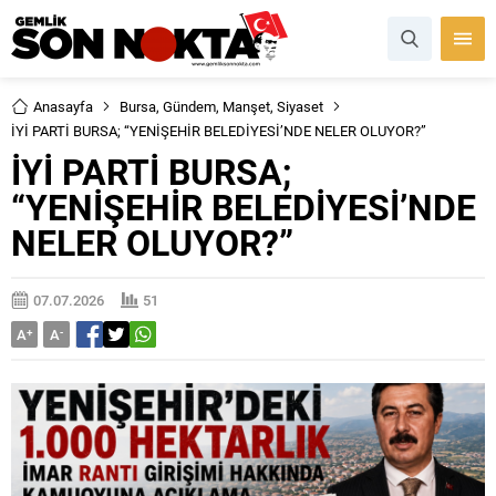
Anasayfa
Bursa
,
Gündem
,
Manşet
,
Siyaset
İYİ PARTİ BURSA; “YENİŞEHİR BELEDİYESİ’NDE NELER OLUYOR?”
İYİ PARTİ BURSA;
“YENİŞEHİR BELEDİYESİ’NDE
NELER OLUYOR?”
07.07.2026
51
A
+
A
-