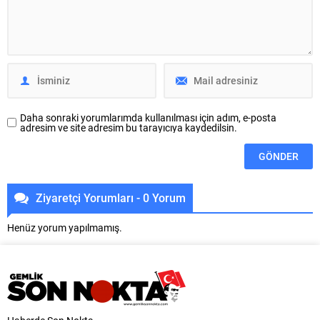
sporcuları ve antrenörlerini tebrik
Genel Müdürlüğü tarafından
eden Karayılan, elde edilen
Mudanya Söğütpınar
derecelerin kulüp ve Türk güreşi
Mahallesi’nde yapımı sürdürülen
adına gurur verici olduğunu
2.500 metreküplük rezerv içme
belirterek sporcuları ödüllendirdi.
suyu deposu, bölgedeki 10
Altyapıya verdiği önem ve
mahalleye kesintisiz ve sağlıklı
yatırımla...
içme suyu...
Daha sonraki yorumlarımda kullanılması için adım, e-posta
adresim ve site adresim bu tarayıcıya kaydedilsin.
Ziyaretçi Yorumları - 0 Yorum
Henüz yorum yapılmamış.