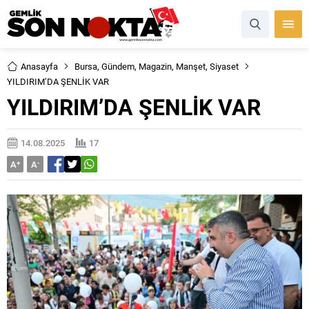
Anasayfa
Bursa
,
Gündem
,
Magazin
,
Manşet
,
Siyaset
YILDIRIM’DA ŞENLİK VAR
YILDIRIM’DA ŞENLİK VAR
14.08.2025
17
A
+
A
-