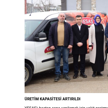
ÜRETİM KAPASİTESİ ARTIRILDI
YESAŞ’ı baştan sona yenilemek için vakit geçirme