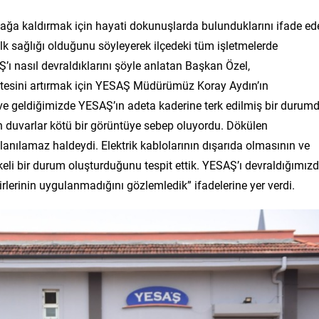
 ayağa kaldırmak için hayati dokunuşlarda bulunduklarını ifade e
k sağlığı olduğunu söyleyerek ilçedeki tüm işletmelerde
AŞ’ı nasıl devraldıklarını şöyle anlatan Başkan Özel,
litesini artırmak için YESAŞ Müdürümüz Koray Aydın’ın
e geldiğimizde YESAŞ’ın adeta kaderine terk edilmiş bir durum
duvarlar kötü bir görüntüye sebep oluyordu. Dökülen
lanılamaz haldeydi. Elektrik kablolarının dışarıda olmasının ve
keli bir durum oluşturduğunu tespit ettik. YESAŞ’ı devraldığımız
irlerinin uygulanmadığını gözlemledik” ifadelerine yer verdi.