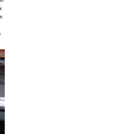
k
ın
ş