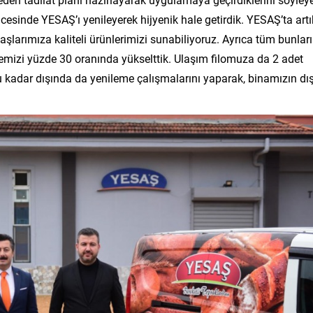
cesinde YESAŞ’ı yenileyerek hijyenik hale getirdik. YESAŞ’ta artı
şlarımıza kaliteli ürünlerimizi sunabiliyoruz. Ayrıca tüm bunlar
itemizi yüzde 30 oranında yükselttik. Ulaşım filomuza da 2 adet
 kadar dışında da yenileme çalışmalarını yaparak, binamızın dı