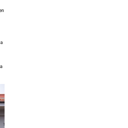
den
da
da