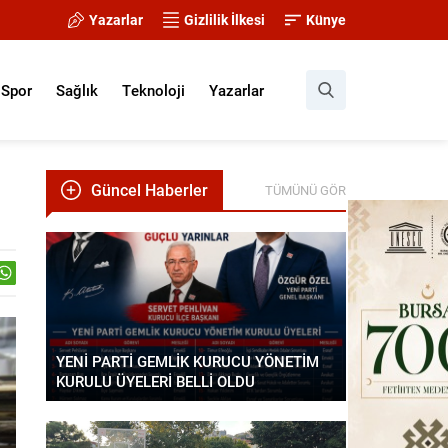
Yazarlar
Gizlilik İlkesi
Künye
Spor
Sağlık
Teknoloji
Yazarlar
Güncel Haberler
TÜMÜNÜ GÖR
YENİ PARTİ GEMLİK KURUCU YÖNETİM
KURULU ÜYELERİ BELLİ OLDU