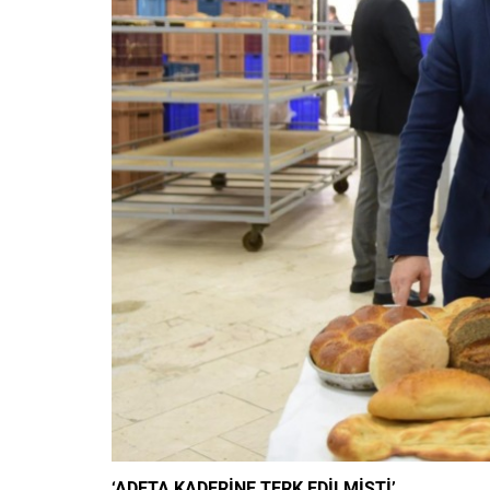
‘ADETA KADERİNE TERK EDİLMİŞTİ’