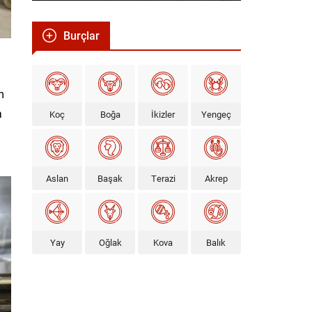
Burçlar
m
a
Koç
Boğa
İkizler
Yengeç
Aslan
Başak
Terazi
Akrep
Yay
Oğlak
Kova
Balık