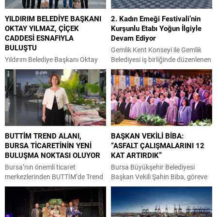
YILDIRIM BELEDİYE BAŞKANI
2. Kadın Emeği Festivali’nin
OKTAY YILMAZ, ÇİÇEK
Kurşunlu Etabı Yoğun İlgiyle
CADDESİ ESNAFIYLA
Devam Ediyor
BULUŞTU
Gemlik Kent Konseyi ile Gemlik
Yıldırım Belediye Başkanı Oktay
Belediyesi iş birliğinde düzenlenen
Yılmaz, Zümrütevler Mahallesi
2. Kadın Emeği Festivali’nin
esnafıyla bir araya geldi. Her
Kurşunlu etabı, yoğun katılımla
fırsatta vatandaşla buluşan
başladı. Kurşunlu Yeni Kordon’da
Yıldırım Belediye Başkanı Oktay
kurulan stantlar, el emeği göz
Yılmaz, mahalle ve esnaf
nuru ürünleri vatandaşlarla
ziyaretlerine ara vermeden devam
buluştururken, festival hafta sonu
ediyor. Zümrütevler Mahallesi’ni
boyunca ziyaretçilerini
BUTTİM TREND ALANI,
BAŞKAN VEKİLİ BİBA:
ziyaret eden Başkan Oktay
ağırlamaya devam edecek.
BURSA TİCARETİNİN YENİ
“ASFALT ÇALIŞMALARINI 12
Yılmaz, Çiçek Caddesi esnafıyla
Festivalin ikinci gününde Gemlik
BULUŞMA NOKTASI OLUYOR
KAT ARTIRDIK”
bir araya geldi. İşyerlerini gezen
Belediye Başkanı Şükrü Deviren,
Yılmaz, esnafa hayırlı işler diledi.
Gemlik Kent Konseyi Başkanı...
Bursa’nın önemli ticaret
Bursa Büyükşehir Belediyesi
Oktay Yılmaz,...
merkezlerinden BUTTİM’de Trend
Başkan Vekili Şahin Biba, göreve
Alanları projesinin ilk uygulama
geldiği 10 Nisan’dan bugüne
alanı ziyaretçilerin beğenisine
kadar geçen dönemi işaret ederek
sunuldu. Projenin
“AK Parti belediyeciliğine yakışır
tamamlanmasıyla birlikte tüm
bir vizyonla durmadan