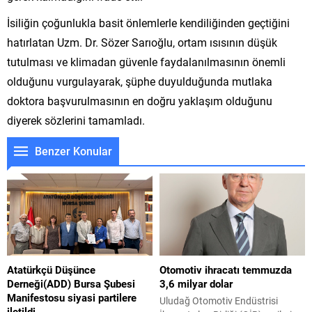
İsiliğin çoğunlukla basit önlemlerle kendiliğinden geçtiğini
hatırlatan Uzm. Dr. Sözer Sarıoğlu, ortam ısısının düşük
tutulması ve klimadan güvenle faydalanılmasının önemli
olduğunu vurgulayarak, şüphe duyulduğunda mutlaka
doktora başvurulmasının en doğru yaklaşım olduğunu
diyerek sözlerini tamamladı.
Benzer Konular
Atatürkçü Düşünce
Otomotiv ihracatı temmuzda
Derneği(ADD) Bursa Şubesi
3,6 milyar dolar
Manifestosu siyasi partilere
Uludağ Otomotiv Endüstrisi
iletildi