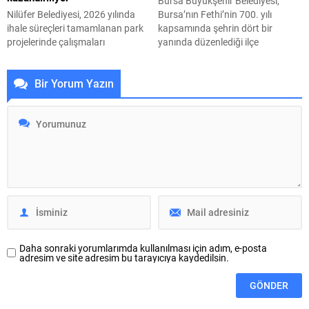
Bursa Büyükşehir Belediyesi,
güçlü yer alabilmeleri amacıyla
Nilüfer Belediyesi, 2026 yılında
Bursa’nın Fethi’nin 700. yılı
DIGITALLY 16 KEDD iş...
ihale süreçleri tamamlanan park
kapsamında şehrin dört bir
projelerinde çalışmaları
yanında düzenlediği ilçe
hızlandırdı. Yıl sonuna kadar 7
şenliklerini bu kez Orhaneli’ye
ayrı mahallede tamamlanacak
taşıdı. Büyükşehir Belediyesi
Bir Yorum Yazın
projelerle kente yaklaşık 24 bin
Kültür, Sanat ve Sosyal İşler
metrekarelik yeni park alanı
Dairesi Başkanlığı tarafından
kazandırılacak. Nilüfer Belediyesi,
Orhaneli 9 Eylül Meydanı’nda
ilçe genelinde kişi başına düşen
gerçekleştirilen etkinlikler, her
yeşil alan miktarını artırmak ve
yaştan vatandaşı bir araya
vatandaşlara yeni yaşam alanları
getirdi. Şenlik alanında kurulan
sunmak amacıyla yürüttüğü park
kadın dernekleri ve kooperatif
çalışmalarını sürdürüyor....
stantları yoğun...
Daha sonraki yorumlarımda kullanılması için adım, e-posta
adresim ve site adresim bu tarayıcıya kaydedilsin.