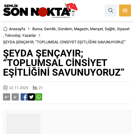
Anasayfa
Bursa
,
Gemlik
,
Gündem
,
Magazin
,
Manşet
,
Sağlık
,
Siyaset
,
Teknoloji
,
Yazarlar
ŞEYDA ŞENÇAYIR; “TOPLUMSAL CİNSİYET EŞİTLİĞİNİ SAVUNUYORUZ”
ŞEYDA ŞENÇAYIR;
“TOPLUMSAL CİNSİYET
EŞİTLİĞİNİ SAVUNUYORUZ”
22.11.2025
21
A
+
A
-