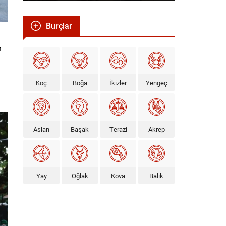
Burçlar
n
Koç
Boğa
İkizler
Yengeç
Aslan
Başak
Terazi
Akrep
Yay
Oğlak
Kova
Balık