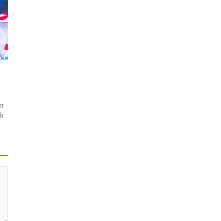
er
ı
i