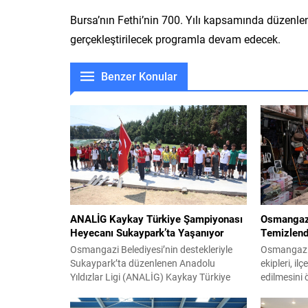
Bursa’nın Fethi’nin 700. Yılı kapsamında düzenlen
gerçekleştirilecek programla devam edecek.
Benzer Konular
ANALİG Kaykay Türkiye Şampiyonası
Osmangazi
Heyecanı Sukaypark’ta Yaşanıyor
Temizlend
Osmangazi Belediyesi’nin destekleriyle
Osmangazi 
Sukaypark’ta düzenlenen Anadolu
ekipleri, il
Yıldızlar Ligi (ANALİG) Kaykay Türkiye
edilmesini
Şampiyonası’nda 12 ilden 99 genç
denetimleri
sporcu, Türkiye şampiyonluğu ve milli
gerçekleşti