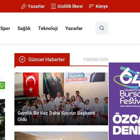
Yazarlar
Gizlilik İlkesi
Künye
Spor
Sağlık
Teknoloji
Yazarlar
Güncel Haberler
TÜMÜNÜ GÖR
Gemlik Bir Kez Daha Sporun Başkenti
Oldu