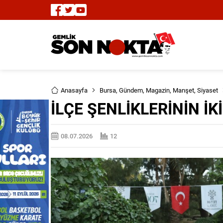
Anasayfa
Bursa
,
Gündem
,
Magazin
,
Manşet
,
Siyaset
İLÇE ŞENLİKLERİNİN İ
08.07.2026
12