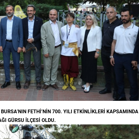
URSA’NIN FETHİ’NİN 700. YILI ETKİNLİKLERİ KAPSAMINDA
AĞI GÜRSU İLÇESİ OLDU.