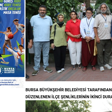
BURSA BÜYÜKŞEHİR BELEDİYESİ TARAFINDAN B
DÜZENLENEN İLÇE ŞENLİKLERİNİN İKİNCİ DUR