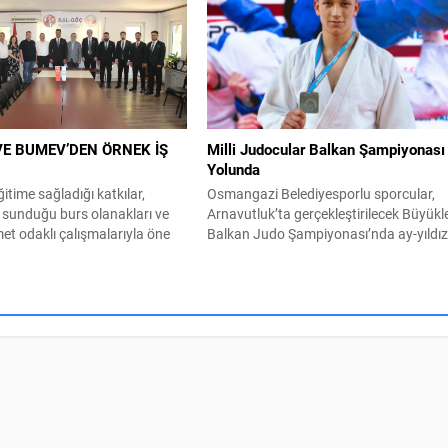
rünler toplatılırken, kurallara
Başkan Aydın, esnafı da gezerek hayırlı
letmelere cezai işlem
işler temennisinde bulundu. Göreve
Vatandaşların kaldırımları
geldiği günden bu yana vatandaşlarla
rahat bir şekilde kullanabilmesi
güçlü ve doğrudan iletişim kurmaya
alışmalarını sürdüren
öncelik veren Osmangazi Belediye
Belediyesi Zabıta Müdürlüğü
Başkanı Erkan Aydın, sosyal
çe genelinde gelen ihbarları
belediyecilik...
E BUMEV’DEN ÖRNEK İŞ
Milli Judocular Balkan Şampiyonası
Yolunda
itime sağladığı katkılar,
Osmangazi Belediyesporlu sporcular,
 sunduğu burs olanakları ve
Arnavutluk’ta gerçekleştirilecek Büyükl
et odaklı çalışmalarıyla öne
Balkan Judo Şampiyonası’nda ay-yıldızl
Eğitim ve Hizmet Vakfı
forma ile mücadele verecek. Osmangaz
vil toplum kuruluşları ile
Belediyespor’un başarılı judocuları,
ş birliğini güçlendiriyor.
uluslararası arenada Türk bayrağını
anı Ahmet Akın ve Vakıf
gururla dalgalandırmak için tatamiye
rulu Üyeleri, bu kapsamda
çıkıyor. 1-2 Ağustos tarihlerinde
menleri Kültür ve Dayanışma
Arnavutluk’un başkenti Tiran’da
 (BALGÖÇ) ziyaret ederek,
düzenlenecek Büyükler Balkan Judo
Şampiyonası’nda mücadele edecek
Osmangazi Belediyesporlu sporcular
Settar Karaca ve Muhammet Çağrı