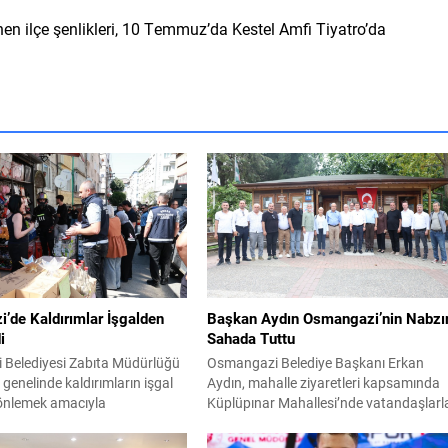
en ilçe şenlikleri, 10 Temmuz’da Kestel Amfi Tiyatro’da
’de Kaldırımlar İşgalden
Başkan Aydın Osmangazi’nin Nabzı
i
Sahada Tuttu
Belediyesi Zabıta Müdürlüğü
Osmangazi Belediye Başkanı Erkan
çe genelinde kaldırımların işgal
Aydın, mahalle ziyaretleri kapsamında
 önlemek amacıyla
Küplüpınar Mahallesi’nde vatandaşlarl
ni aralıksız sürdürüyor. Son
bir araya geldi. Vatandaşların görüş,
rilen denetimlerde kaldırımları
talep ve önerilerini yerinde dinleyen