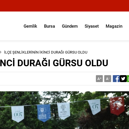
Gemlik
Bursa
Gündem
Siyaset
Magazin
İLÇE ŞENLİKLERİNİN İKİNCİ DURAĞI GÜRSU OLDU
KİNCİ DURAĞI GÜRSU OLDU
A
+
A
-