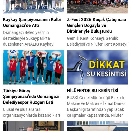
Kaykay Şampiyonasının Kalbi
Z-Fest 2026 Kuşak Çatışması
Osmangazi’de Attı
Gençleri Doğayla ve
Birbirleriyle Buluşturdu
Osmangazi Belediyesi’nin
destekleriyle Sukaypark’ta
Gemlik Kent Konseyi, Gemlik
düzenlenen ANALİG Kaykay
Belediyesi ve Nilüfer Kent Konseyi
Türkiye Şampiyonası, üç gün
iş birliğiyle düzenlenen Z-Fest
boyunca heyecan ve adrenalin
2026 Kuşak Çatışması, Umurbey
dolu mücadelelere sahne oldu.
Poligon Alanı’nda gençlerin yoğun
Final performanslarının ardından
katılımıyla gerçekleştirildi. Gemlik
dereceye giren sporculara kupa
Kent Konseyi Gençlik Meclisi ile
ve madalyaları takdim edildi.
Nilüfer Kent Konseyi Gençlik
Bursa’nın önemli spor
Meclisi’nin ortaklaşa organize
Türkiye Güreş
NİLÜFER’DE SU KESİNTİSİ
tesislerinden Sukaypark, kaykay
ettiği etkinlik, hafta sonu boyunca
Şampiyonası’nda Osmangazi
sporunun genç yıldızlarını
gençlere unutulmaz anlar yaşattı.
BUSKİ Genel Müdürlüğü Elektrik
Belediyespor Rüzgarı Esti
ağırladı. Gençlik ve Spor Bakanlığı
Atölyelerden seminerlere,
Makine ve Malzeme İkmal Dairesi
Spor Hizmetleri Genel
yarışmalardan gece doğa...
Ulusal ve uluslararası
Başkanlığı tarafından yapılacak
Müdürlüğü’nün 2026 yılı...
organizasyonlarda kazandıkları
çalışmalar kapsamında, Nilüfer
madalya ve kupalarla büyük
İlçesi Konak Mahallesi; Yıldırım
başarıya imza atan Osmangazi
Caddesi güneyi, Eğitimciler