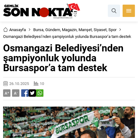
Anasayfa
Bursa
,
Gündem
,
Magazin
,
Manşet
,
Siyaset
,
Spor
Osmangazi Belediyesi’nden şampiyonluk yolunda Bursaspor’a tam destek
Osmangazi Belediyesi’nden
şampiyonluk yolunda
Bursaspor’a tam destek
26.10.2025
10
A
+
A
-