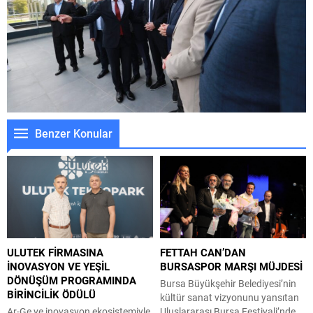
Benzer Konular
ULUTEK FİRMASINA
FETTAH CAN’DAN
İNOVASYON VE YEŞİL
BURSASPOR MARŞI MÜJDESİ
DÖNÜŞÜM PROGRAMINDA
Bursa Büyükşehir Belediyesi’nin
BİRİNCİLİK ÖDÜLÜ
kültür sanat vizyonunu yansıtan
Ar-Ge ve inovasyon ekosistemiyle
Uluslararası Bursa Festivali’nde