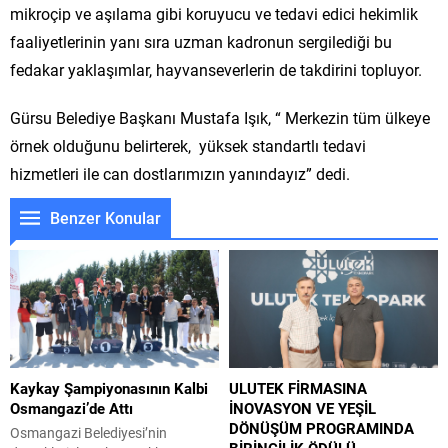
mikroçip ve aşılama gibi koruyucu ve tedavi edici hekimlik
faaliyetlerinin yanı sıra uzman kadronun sergilediği bu
fedakar yaklaşımlar, hayvanseverlerin de takdirini topluyor.
Gürsu Belediye Başkanı Mustafa Işık, “ Merkezin tüm ülkeye
örnek olduğunu belirterek, yüksek standartlı tedavi
hizmetleri ile can dostlarımızın yanındayız” dedi.
Benzer Konular
Kaykay Şampiyonasının Kalbi
ULUTEK FİRMASINA
Osmangazi’de Attı
İNOVASYON VE YEŞİL
DÖNÜŞÜM PROGRAMINDA
Osmangazi Belediyesi’nin
BİRİNCİLİK ÖDÜLÜ