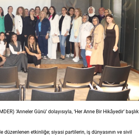
İMDER) ‘Anneler Günü’ dolayısıyla, ‘Her Anne Bir Hikâyedir’ başlık
düzenlenen etkinliğe; siyasi partilerin, iş dünyasının ve sivil