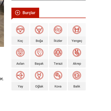
Burçlar
Koç
Boğa
İkizler
Yengeç
Aslan
Başak
Terazi
Akrep
r,
Yay
Oğlak
Kova
Balık