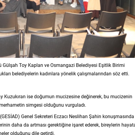
rü Gülşah Toy Kaplan ve Osmangazi Belediyesi Eşitlik Birimi
arı belediyelerin kadınlara yönelik çalışmalarından söz etti.
ay Kuzukıran ise doğumun mucizesine değinerek, bu mucizenin
e merhametin simgesi olduğunu vurguladı.
ği (GESİAD) Genel Sekreteri Eczacı Neslihan Şahin konuşmasında
rinin daha da artması gerektiğine işaret ederek, bireylerin hayat
ler olduğunu dile getirdi.