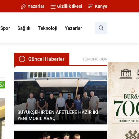
Yazarlar
Gizlilik İlkesi
Künye
Spor
Sağlık
Teknoloji
Yazarlar
Güncel Haberler
TÜMÜNÜ GÖR
BÜYÜKŞEHİR’DEN AFETLERE HAZIR İKİ
YENİ MOBİL ARAÇ