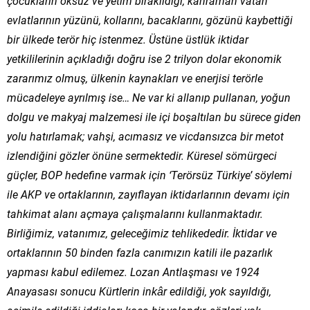
çocukların öksüz ve yetim bırakıldığı, kahraman vatan
evlatlarının yüzünü, kollarını, bacaklarını, gözünü kaybettiği
bir ülkede terör hiç istenmez. Üstüne üstlük iktidar
yetkililerinin açıkladığı doğru ise 2 trilyon dolar ekonomik
zararımız olmuş, ülkenin kaynakları ve enerjisi terörle
mücadeleye ayrılmış ise… Ne var ki allanıp pullanan, yoğun
dolgu ve makyaj malzemesi ile içi boşaltılan bu sürece giden
yolu hatırlamak; vahşi, acımasız ve vicdansızca bir metot
izlendiğini gözler önüne sermektedir. Küresel sömürgeci
güçler, BOP hedefine varmak için ‘Terörsüz Türkiye’ söylemi
ile AKP ve ortaklarının, zayıflayan iktidarlarının devamı için
tahkimat alanı açmaya çalışmalarını kullanmaktadır.
Birliğimiz, vatanımız, geleceğimiz tehlikededir. İktidar ve
ortaklarının 50 binden fazla canımızın katili ile pazarlık
yapması kabul edilemez. Lozan Antlaşması ve 1924
Anayasası sonucu Kürtlerin inkâr edildiği, yok sayıldığı,