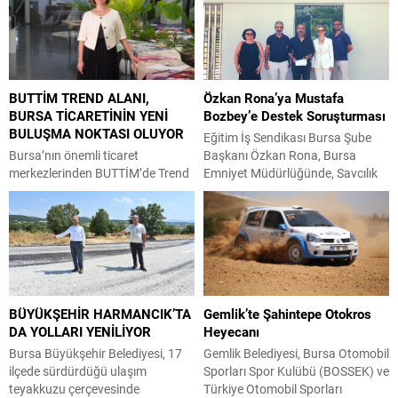
BUTTİM TREND ALANI,
Özkan Rona’ya Mustafa
BURSA TİCARETİNİN YENİ
Bozbey’e Destek Soruşturması
BULUŞMA NOKTASI OLUYOR
Eğitim İş Sendikası Bursa Şube
Bursa’nın önemli ticaret
Başkanı Özkan Rona, Bursa
merkezlerinden BUTTİM’de Trend
Emniyet Müdürlüğünde, Savcılık
Alanları projesinin ilk uygulama
soruşturması kapsamında bir kez
alanı ziyaretçilerin beğenisine
daha ifade verdi. Bursa
sunuldu. Projenin
Büyükşehir Belediye Başkanı
tamamlanmasıyla birlikte tüm
Mustafa Bozbey’in tutuklanması
BUTTİM üreticilerinin en trend
sonrasında, başkanvekilliği
ürünlerinin tek alanda
seçimlerinde Büyükşehir Belediye
buluşturulması hedefleniyor.
Meclisine giden ve demokratik
BÜYÜKŞEHİR HARMANCIK’TA
Gemlik’te Şahintepe Otokros
Bursa’nın önemli ticaret
kitle örgütü olarak halk iradesi
DA YOLLARI YENİLİYOR
Heyecanı
merkezlerinden BUTTİM’de,
lehinde açıklamalarda bulunan
ticaretin ve sektörlerin buluşma
Özkan Rona, demokrasinin, halk
Bursa Büyükşehir Belediyesi, 17
Gemlik Belediyesi, Bursa Otomobil
noktası olacak yeni bir proje
egemenliğinin hukuk vasıtasıyla...
ilçede sürdürdüğü ulaşım
Sporları Spor Kulübü (BOSSEK) ve
hayata geçirildi. Trend Alanları ile
teyakkuzu çerçevesinde
Türkiye Otomobil Sporları