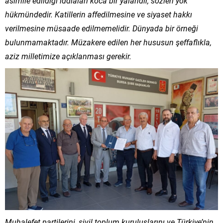
asimile edildiği iddiaları koca bir yalandır, sözleri yok
hükmündedir. Katillerin affedilmesine ve siyaset hakkı
verilmesine müsaade edilmemelidir. Dünyada bir örneği
bulunmamaktadır. Müzakere edilen her hususun şeffaflıkla,
aziz milletimize açıklanması gerekir.
Muhalefet partilerini, sivil toplum kuruluşlarını ve Türkiye’nin