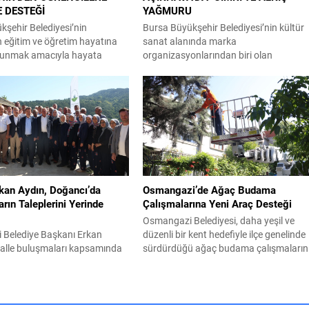
E DESTEĞİ
YAĞMURU
şehir Belediyesi’nin
Bursa Büyükşehir Belediyesi’nin kültür
n eğitim ve öğretim hayatına
sanat alanında marka
lunmak amacıyla hayata
organizasyonlarından biri olan
Kırtasiye Desteği’ne başvurular
Uluslararası Bursa Festivali kapsamın
yükşehir Belediyesi, Bursa
sahnelenen ödüllü oyun ‘Cimri’,
k Etkinlik Merkezleri’nden
tiyatroseverlerden tam not aldı.
k Kursları ve üniversite tercih
Büyükşehir Belediyesi adına Bursa Kült
adar eğitimin her
Sanat ve Turizm Vakfı (BKSTV)
 öğrencilere ve ailelerine
tarafından bu yıl 64’üncüsü düzenlene
ayı sürdürüyor. Bu kapsamda
Uluslararası Bursa Festivali, Bursalıları
aokul ve lise öğrencilerine
seçkin kültür ve sanat etkinlikleriyle
ırtasiye...
buluşturmaya devam ediyor. Bu...
kan Aydın, Doğancı’da
Osmangazi’de Ağaç Budama
rın Taleplerini Yerinde
Çalışmalarına Yeni Araç Desteği
Osmangazi Belediyesi, daha yeşil ve
Belediye Başkanı Erkan
düzenli bir kent hedefiyle ilçe genelinde
alle buluşmaları kapsamında
sürdürdüğü ağaç budama çalışmalarını
ancı Mahallesi’nde vatandaşlar
Park ve Bahçeler Müdürlüğü envanteri
rla bir araya gelerek talep ve
kazandırılan sepetli iş aracının sağladığ
i yerinde dinledi. Başkan Aydın,
erişim ve güvenlik avantajıyla daha etk
alleye ayrım yapmadan,
şekilde gerçekleştiriyor. Osmangazi