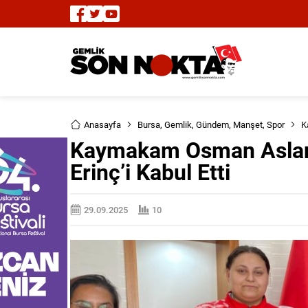
Anasayfa
Bursa
,
Gemlik
,
Gündem
,
Manşet
,
Spor
K
Kaymakam Osman Aslan 
Erinç’i Kabul Etti
29.09.2025
10