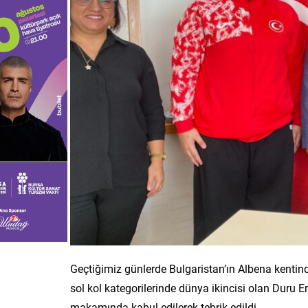
Geçtiğimiz günlerde Bulgaristan’ın Albena kenti
sol kol kategorilerinde dünya ikincisi olan Dur
makamında kabul edilerek tebrik edildi.