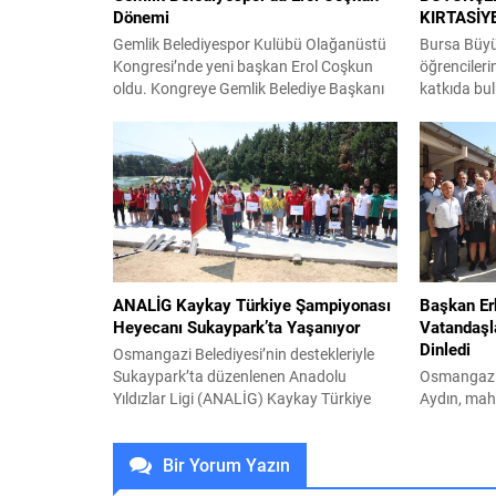
Dönemi
KIRTASİY
Gemlik Belediyespor Kulübü Olağanüstü
Bursa Büyük
Kongresi’nde yeni başkan Erol Coşkun
öğrencileri
oldu. Kongreye Gemlik Belediye Başkanı
katkıda bu
Şükrü Deviren, Belediye Başkan
geçirdiği ‘
Yardımcısı Durmuş Uslu, Gemlik
başladı. Bü
Belediyespor Kulübü üyeleri ve
Yuvam Çocu
antrenörlerin yanı sıra Yeni Parti Gemlik
YKS Hazırlı
İlçe Başkanı Servet Pehlivan ile partililer
desteğine k
katıldı. Cemil Meriç Kültür Merkezi’ndeki
kademesinde
kongrede divan kurulu oy birliğiyle Asiye
destek olm
Erman,...
ilkokul, ort
verilecek ‘K
ANALİG Kaykay Türkiye Şampiyonası
Başkan Er
Heyecanı Sukaypark’ta Yaşanıyor
Vatandaşla
Dinledi
Osmangazi Belediyesi’nin destekleriyle
Sukaypark’ta düzenlenen Anadolu
Osmangazi 
Yıldızlar Ligi (ANALİG) Kaykay Türkiye
Aydın, mah
Şampiyonası’nda 12 ilden 99 genç
kırsal Doğ
sporcu, Türkiye şampiyonluğu ve milli
ve muhtarla
Bir Yorum Yazın
takım yolunda önemli bir adım atabilmek
beklentiler
için kıyasıya mücadele ediyor. Bursa’nın
hiçbir mah