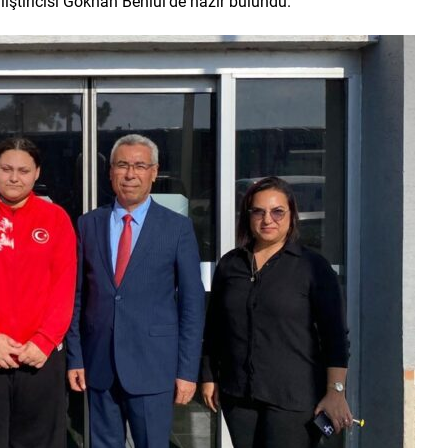
ştırıcısı Gökhan Behlül’de hazır bulundu.