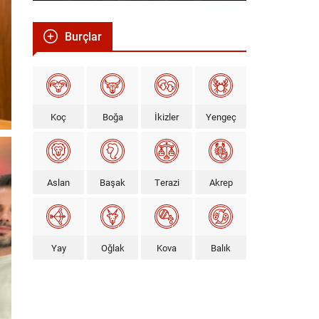
Burçlar
Koç
Boğa
İkizler
Yengeç
Aslan
Başak
Terazi
Akrep
Yay
Oğlak
Kova
Balık