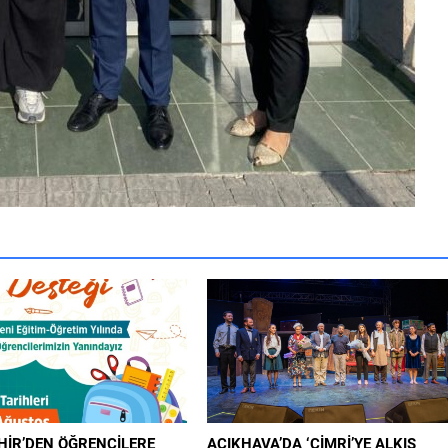
İR’DEN ÖĞRENCİLERE
AÇIKHAVA’DA ‘CİMRİ’YE ALKIŞ