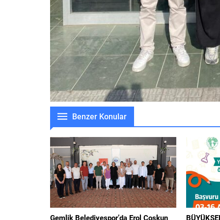
Benzer Konular
Gemlik Belediyespor’da Erol Coşkun
BÜYÜKŞEH