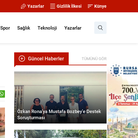
Yazarlar
Gizlilik İlkesi
Künye
Spor
Sağlık
Teknoloji
Yazarlar
Güncel Haberler
TÜMÜNÜ GÖR
Özkan Rona’ya Mustafa Bozbey’e Destek
Soruşturması