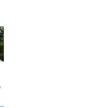
da
ür
n
,
ne
ı
in