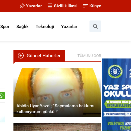
Yazarlar
Gizlilik İlkesi
Künye
Spor
Sağlık
Teknoloji
Yazarlar
Güncel Haberler
TÜMÜNÜ GÖR
Abidin Uyar Yazdı; “Saçmalama hakkımı
kullanıyorum çünkü!!”