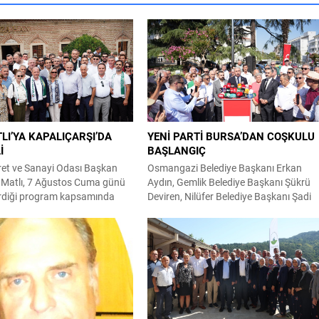
LI’YA KAPALIÇARŞI’DA
YENİ PARTİ BURSA’DAN COŞKULU
İ
BAŞLANGIÇ
ret ve Sanayi Odası Başkan
Osmangazi Belediye Başkanı Erkan
 Matlı, 7 Ağustos Cuma günü
Aydın, Gemlik Belediye Başkanı Şükrü
irdiği program kapsamında
Deviren, Nilüfer Belediye Başkanı Şadi
kurucusu Osman Fevzi
Özdemir, Mudanya Belediye Başkanı
abri başında andı, Ulu Cami’de
Deniz Dalgıç, Mustafakemalpaşa Beled
ına katıldı ve Kapalıçarşı
Başkanı Şükrü Erdem, Harmancık
buluştu. Bursa Ticaret ve Sanayi
Belediye Başkanı Haşim Ali Arıkan
an Adayı Özer Matlı ve
belediye meclis üyeleriyle birlikte
ki heyet çalışmalarını
Heykel’deki Atatürk Anıtı’nda CHP’den
rihine, değerlerine...
istifa ederek YENİ Parti’ye geçti. Heykel
Atatürk Anıtı önünde düzenlenen basın.