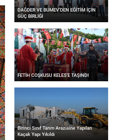
DAĞDER VE BUMEV’DEN EĞİTİM İÇİN
GÜÇ BİRLİĞİ
FETİH COŞKUSU KELES’E TAŞINDI
Birinci Sınıf Tarım Arazisine Yapılan
Kaçak Yapı Yıkıldı