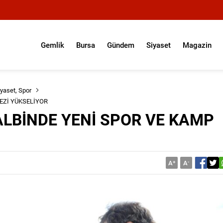
Gemlik
Bursa
Gündem
Siyaset
Magazin
iyaset
,
Spor
EZİ YÜKSELİYOR
ALBİNDE YENİ SPOR VE KAMP
A
+
A
-