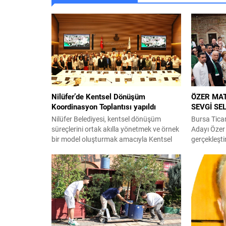
Nilüfer’de Kentsel Dönüşüm
ÖZER MAT
Koordinasyon Toplantısı yapıldı
SEVGİ SEL
Nilüfer Belediyesi, kentsel dönüşüm
Bursa Tica
süreçlerini ortak akılla yönetmek ve örnek
Adayı Özer
bir model oluşturmak amacıyla Kentsel
gerçekleşt
Dönüşüm Koordinasyon Toplantısı
BTSO’nun 
düzenledi. Akademik odalar ve alanında
Efendi’yi k
uzman isimlerin katıldığı toplantıda,
cuma namaz
şeffaf ve katılımcı bir yol haritası ele
esnafı ile 
alındı. Nilüfer Belediyesi, kentsel
Odası Başk
dönüşüm stratejilerini belirlemek ve yol
beraberinde
haritası oluşturmak amacıyla Kentsel
Bursa’nın ta
Dönüşüm Koordinasyon Toplantısı...