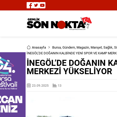
Anasayfa
Bursa
,
Gündem
,
Magazin
,
Manşet
,
Sağlık
,
S
İNEGÖL’DE DOĞANIN KALBİNDE YENİ SPOR VE KAMP MERK
İNEGÖL’DE DOĞANIN K
MERKEZİ YÜKSELİYOR
23.09.2025
13