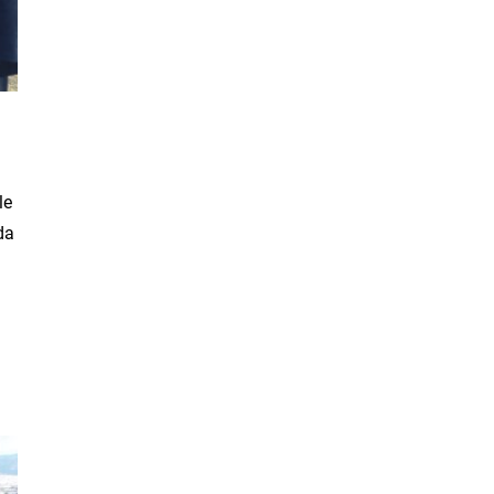
le
da