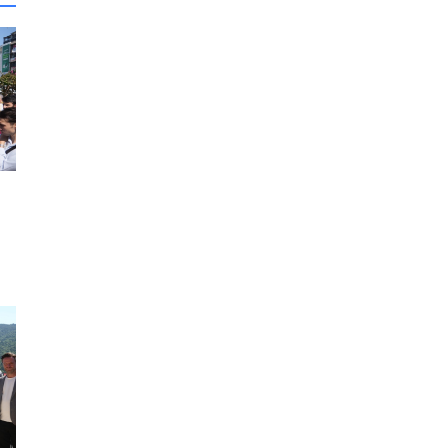
iye
..