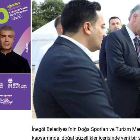
İnegöl Belediyesi’nin Doğa Sporları ve Turizm M
kapsamında, doğal güzellikler içerisinde yeni bir