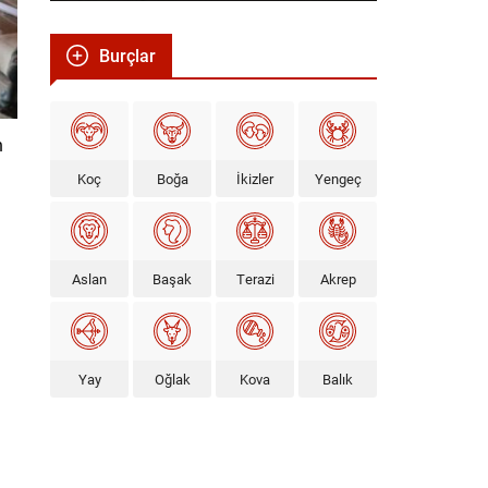
Burçlar
n
Koç
Boğa
İkizler
Yengeç
Aslan
Başak
Terazi
Akrep
Yay
Oğlak
Kova
Balık