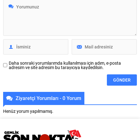
BUTTİM üreticilerinin en trend
belirterek, “Şimdi daha yoğun bir
ürünlerinin tek alanda
saha dönemine geçiyoruz.
buluşturulması hedefleniyor.
Üyelerimizle daha fazla
Bursa’nın önemli ticaret
buluşacak, nasıl bir yönetim
merkezlerinden BUTTİM’de,
anlayışı önerdiğimizi ve
ticaretin ve sektörlerin buluşma
hazırladığımız çözümleri nasıl
noktası olacak yeni bir proje
hayata geçireceğimizi
hayata geçirildi. Trend Alanları ile
anlatacağız. Hiçbir üyemiz merak
BUTTİM’de faaliyet gösteren
etmesin;...
firmaların...
Daha sonraki yorumlarımda kullanılması için adım, e-posta
adresim ve site adresim bu tarayıcıya kaydedilsin.
Ziyaretçi Yorumları - 0 Yorum
Henüz yorum yapılmamış.