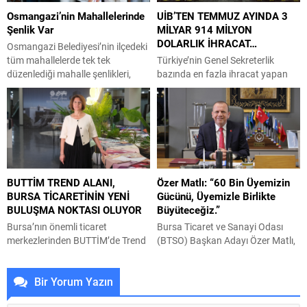
formalarını başarıyla terleten
eğitim öğretim yılı öncesinde ilk ve
Osmangazi’nin Mahallelerinde
UİB’TEN TEMMUZ AYINDA 3
yetenekli futbolcu, kulüp
ortaöğretim öğrencileri için
Şenlik Var
MİLYAR 914 MİLYON
tesislerimizde düzenlenen törenle
kırtasiye desteği sağlayacak.
DOLARLIK İHRACAT…
kendisini takımımıza bağlayan
Öğrencilere...
Osmangazi Belediyesi’nin ilçedeki
sözleşmeye...
tüm mahallelerde tek tek
Türkiye’nin Genel Sekreterlik
düzenlediği mahalle şenlikleri,
bazında en fazla ihracat yapan
Osmangazililere eğlence dolu
ikinci birliği olan Uludağ İhracatçı
anlar yaşatmaya devam ediyor.
Birlikleri’nin (UİB) 2026 yılı
Osmangazi ilçesinde yaşayan
Temmuz ayı ihracatı, 3 milyar 914
vatandaşların yaz akşamlarını
milyon 606 bin dolar olarak
eğlenceli, neşeli ve keyifli
gerçekleşti. Rakamları
geçirmesi amacıyla düzenlenen
değerlendiren UİB Koordinatör
“Osmangazi’de Yaz Mahalle
Başkanı Kemal Yazıcı, “2026 yılına
BUTTİM TREND ALANI,
Özer Matlı: “60 Bin Üyemizin
Şenlikleri” tüm coşkusuyla
artan korumacılık ve jeopolitik
BURSA TİCARETİNİN YENİ
Gücünü, Üyemizle Birlikte
sürüyor. Düzenlendiği her
risklerle beraber girdik. Şubat
BULUŞMA NOKTASI OLUYOR
Büyüteceğiz.”
mahallede yoğun ilgi gören
ayının sonunda Körfez’de
şenliklerin bu kez adresi
başlayan...
Bursa’nın önemli ticaret
Bursa Ticaret ve Sanayi Odası
Sırameşeler Mahallesi oldu....
merkezlerinden BUTTİM’de Trend
(BTSO) Başkan Adayı Özer Matlı,
Alanları projesinin ilk uygulama
üyelerin gerçek sorunlarını,
alanı ziyaretçilerin beğenisine
beklentilerini ve nasıl bir BTSO
Bir Yorum Yazın
sunuldu. Projenin
istediklerini doğrudan
tamamlanmasıyla birlikte tüm
kendilerinden dinlediklerini