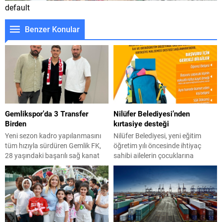
default
Benzer Konular
Gemlikspor’da 3 Transfer
Nilüfer Belediyesi’nden
Birden
kırtasiye desteği
Yeni sezon kadro yapılanmasını
Nilüfer Belediyesi, yeni eğitim
tüm hızıyla sürdüren Gemlik FK,
öğretim yılı öncesinde ihtiyaç
28 yaşındaki başarılı sağ kanat
sahibi ailelerin çocuklarına
oyuncusu Mehmet Emin Güneş’i
kırtasiye desteği sağlıyor. Sosyal
resmen renklerine bağladı.
belediyecilik anlayışı ile hareket
Kariyerinde daha önce 1922
eden Nilüfer Belediyesi, ilçede
Konyaspor, İskenderunspor ve
ikamet eden ihtiyaç sahibi ailelerin
Fransa’da Evian, Annecy FC ile FC
yükünü hafifletiyor. Bu yıl da
Bourgoin-Jallieu gibi takımların
Nilüfer Belediyesi 2026-2027 yılı