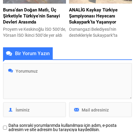
değer Bursa için kıymetlidir. Her
edildiği organizasyona, MHP
Bursa’dan Doğan Matlı, Üç
ANALİG Kaykay Türkiye
bölgenin ve sektörün ihtiyacına
Genel Sekreteri ve Bursa
Şirketiyle Türkiye’nin Sanayi
Şampiyonası Heyecanı
göre çalışan bir BTSO anlayışını...
Milletvekili İsmet Büyükataman,
Devleri Arasında
Sukaypark’ta Yaşanıyor
MHP Bursa Milletvekili Fevzi
Zırhlıoğlu, MHP...
Proyem ve Keskinoğlu İSO 500’de,
Osmangazi Belediyesi’nin
Yörsan İSO İkinci 500’de yer aldı
destekleriyle Sukaypark’ta
Bursa’nın Karacabey ilçesinde
düzenlenen Anadolu Yıldızlar Ligi
temelleri atılan ve tüm şirketlerinin
(ANALİG) Kaykay Türkiye
Bir Yorum Yazın
merkezi halen Bursa’da olan Matlı
Şampiyonası’nda 12 ilden 99
Şirketler Grubu, üç şirketiyle
genç sporcu, Türkiye
İstanbul Sanayi Odası tarafından
şampiyonluğu ve milli takım
açıklanan Türkiye’nin en büyük
yolunda önemli bir adım
sanayi kuruluşları listelerinde yer
atabilmek için kıyasıya mücadele
aldı. Proyem İSO 500’de 152’nci,
ediyor. Bursa’nın önemli spor
Keskinoğlu 160’ıncı sıraya
merkezlerinden biri olan
yerleşirken, Yörsan...
Sukaypark, bu kez adrenalin ve
heyecan dolu kaykay yarışlarına
ev sahipliği yapıyor. Gençlik...
Daha sonraki yorumlarımda kullanılması için adım, e-posta
adresim ve site adresim bu tarayıcıya kaydedilsin.