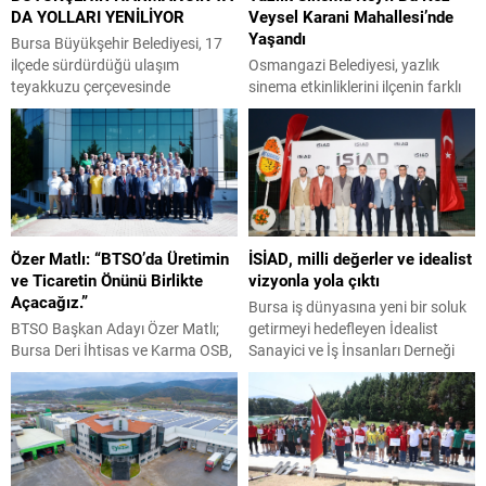
DA YOLLARI YENİLİYOR
Veysel Karani Mahallesi’nde
Yaşandı
Bursa Büyükşehir Belediyesi, 17
ilçede sürdürdüğü ulaşım
Osmangazi Belediyesi, yazlık
teyakkuzu çerçevesinde
sinema etkinliklerini ilçenin farklı
Harmacık ilçesinde 5 mahallenin
mahallelerine taşımaya devam
yollarını yenileme çalışmalarına
ediyor. “Osmangazi’de Yaz Film
hız verdi. Şahin Biba
Gösterimleri” kapsamında bu kez
başkanlığında başlatılan ulaşım
Veysel Karani Mahallesi’nde
seferberliği kapsamında Bursa
kurulan dev ekranda çocuklar ve
Büyükşehir Belediyesi Ulaşım
aileleri açık havada sinema keyfi
Dairesi Başkanlığı
yaşadı. Osmangazi’de yaşayan
Özer Matlı: “BTSO’da Üretimin
İSİAD, milli değerler ve idealist
koordinasyonuyla 17 ilçede yol
her kesimden vatandaşa yönelik
ve Ticaretin Önünü Birlikte
vizyonla yola çıktı
yenileme çalışmalarında vites
sosyal ve kültürel etkinliklerini
Açacağız.”
yükseltildi. Başkan Vekili Biba’nın
sürdüren Osmangazi Belediyesi,
Bursa iş dünyasına yeni bir soluk
göreve geldiği 10 Nisan’dan
yaz tatilinde çocukları sinemayla
BTSO Başkan Adayı Özer Matlı;
getirmeyi hedefleyen İdealist
bugüne kadar geçen süre...
buluşturmaya...
Bursa Deri İhtisas ve Karma OSB,
Sanayici ve İş İnsanları Derneği
HOSAB, TOSAB, Kayapa OSB ve
(İSİAD), Ürünlü Atlı Spor Kulübü
ÇASİAD’ı ziyaret ederek
Tesisleri’nde düzenlenen kuruluş
sanayicilerle bir araya geldi.
organizasyonu ile ekonomi
Üretim tesislerinde incelemelerde
dünyasına ‘merhaba’ dedi.
bulunan Matlı, “60 bin üyemizin
Derneğin milli değerlerle
ürettiği ve ticaretini yaptığı her
harmanlanmış vizyonunun ilan