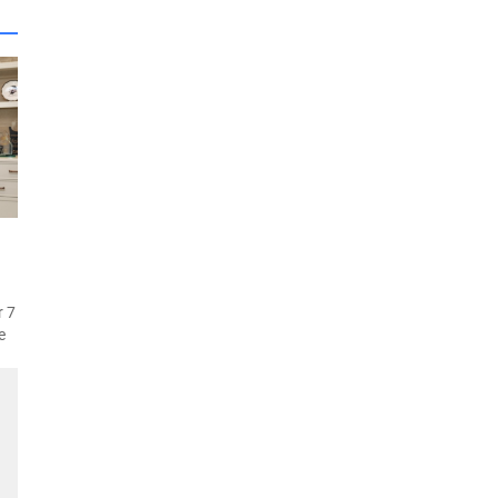
e
r 7
e