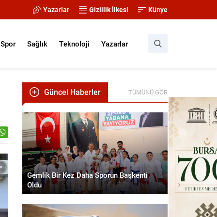
Yazarlar
Gizlilik İlkesi
Künye
Spor
Sağlık
Teknoloji
Yazarlar
Güncel Haberler
TÜMÜNÜ GÖR
Gemlik Bir Kez Daha Sporun Başkenti
Oldu