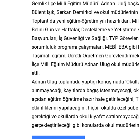
Gemlik İlçe Milli Eğitim Müdürü Adnan Uluğ başka
Bülent Işık, Serkan Demirkol ve okul müdürlerinin k
Toplantıda yeni eğitim-öğretim yılı hazırlıkları, M
Belirli Gün ve Haftalar, Destekleme ve Yetiştirm
Başvuruları, İş Güvenliği ve Sağlığı, TYP Görevlendi
sorumluluk programı çalışmaları, MEBİ, EBA gibi 
Taşımalı eğitim, Ücretli Öğretmen Görevlendirmel
İlçe Milli Eğitim Müdürü Adnan Uluğ okul müdürler
etti.
Adnan Uluğ toplantıda yaptığı konuşmada ‘Okullar
alınmayacağı, kayıtlarda bağış istenmeyeceği, oku
açıdan eğitim öğretime hazır hale getirileceğini, Tü
etkinliklerini yapılacağını, hiçbir okulda özel şube
gerektiği ve okullarda okul kıyafet satılamayacağı
gerçekleştirileceği’ gibi konularda okul müdürleri