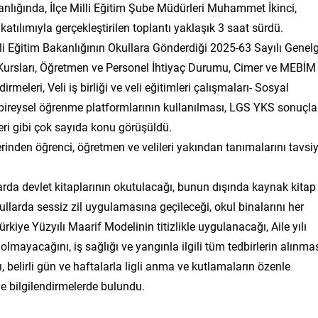
nlığında, İlçe Milli Eğitim Şube Müdürleri Muhammet İkinci,
atılımıyla gerçekleştirilen toplantı yaklaşık 3 saat sürdü.
illi Eğitim Bakanlığının Okullara Gönderdiği 2025-63 Sayılı Genelg
e Kursları, Öğretmen ve Personel İhtiyaç Durumu, Cimer ve MEBİM
rmeleri, Veli iş birliği ve veli eğitimleri çalışmaları- Sosyal
bireysel öğrenme platformlarının kullanılması, LGS YKS sonuçlar
eri gibi çok sayıda konu görüşüldü.
inden öğrenci, öğretmen ve velileri yakından tanımalarını tavsi
da devlet kitaplarının okutulacağı, bunun dışında kaynak kitap
llarda sessiz zil uygulamasına geçileceği, okul binalarını her
rkiye Yüzyılı Maarif Modelinin titizlikle uygulanacağı, Aile yılı
 olmayacağını, iş sağlığı ve yangınla ilgili tüm tedbirlerin alınma
, belirli gün ve haftalarla ligli anma ve kutlamaların özenle
ne bilgilendirmelerde bulundu.