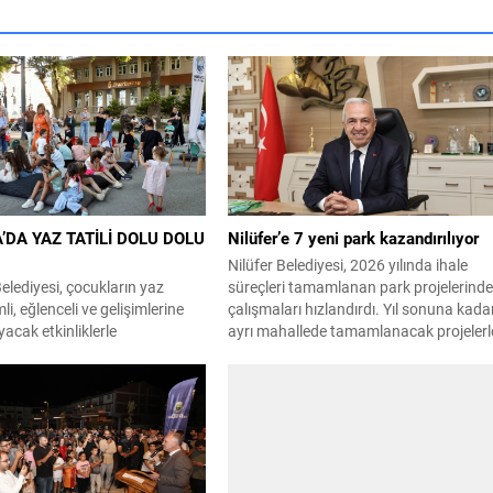
DA YAZ TATİLİ DOLU DOLU
Nilüfer’e 7 yeni park kazandırılıyor
Nilüfer Belediyesi, 2026 yılında ihale
lediyesi, çocukların yaz
süreçleri tamamlanan park projelerind
imli, eğlenceli ve gelişimlerine
çalışmaları hızlandırdı. Yıl sonuna kada
yacak etkinliklerle
ayrı mahallede tamamlanacak projelerl
meleri amacıyla düzenlediği
kente yaklaşık 24 bin metrekarelik yeni
ve Sanat Kursları, Yaz Spor
park alanı kazandırılacak. Nilüfer
 “Mütareke’de Oyun Var”
Belediyesi, ilçe genelinde kişi başına
iyle yüzlerce çocuğu sanat, spor
düşen yeşil alan miktarını artırmak ve
uluşturuyor. Eğitime yönelik
vatandaşlara yeni yaşam alanları
nı yıl boyunca sürdüren
sunmak amacıyla yürüttüğü park
ediyesi, yaz tatilinde de
çalışmalarını sürdürüyor....