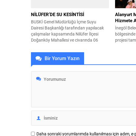
belirlenecek olup, katılım tercihlerini
çocukların 
henüz iletmemiş olan üyelerimizin 03-09
programlar.
NİLÜFER’DE SU KESİNTİSİ
Alanyurt 
Ağustos...
Hizmete A
BUSKİ Genel Müdürlüğü İçme Suyu
Dairesi Başkanlığı tarafından yapılacak
İnegöl Bele
çalışmalar kapsamında Nilüfer İlçesi
bölgesinde
Doğanköy Mahallesi ve civarında 06
projesi tam
Ağustos 2026 tarihinde 09:00 – 18:00
Kafe, Nöbet
saatleri arasında su kesintisi yapılacaktır.
oturma ve d
Bir Yorum Yazın
Vatandaşların tedbirli olması rica olunur.
ATM noktas
sunulduğu 
bir törenle 
günden mey
Belediyesi’
yapımına...
Daha sonraki yorumlarımda kullanılması için adım, e-p