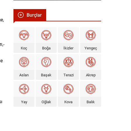
Burçlar
e,
ı,-
Koç
Boğa
İkizler
Yengeç
ye
Aslan
Başak
Terazi
Akrep
sı
Yay
Oğlak
Kova
Balık