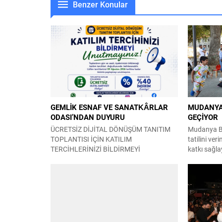
Benzer Konular
GEMLİK ESNAF VE SANATKÂRLAR
MUDANYA’
ODASI’NDAN DUYURU
GEÇİYOR
ÜCRETSİZ DİJİTAL DÖNÜŞÜM TANITIM
Mudanya Be
TOPLANTISI İÇİN KATILIM
tatilini ver
TERCİHLERİNİZİ BİLDİRMEYİ
katkı sağla
UNUTMAYINIZ Gemlik Esnaf ve
değerlendir
Sanatkârlar Odası’nın DIGITALLY 16
Yaz Kültür 
KEDD iş birliğiyle düzenleyeceği Ücretsiz
Okulları ve
Dijital Dönüşüm Tanıtım Toplantısı için
etkinlikler
katılım süreci devam ediyor. Toplantımızın
ve oyunla b
gün ve saati, üyelerimizin bildireceği
çalışmaları
katılım tercihleri doğrultusunda
Mudanya Bel