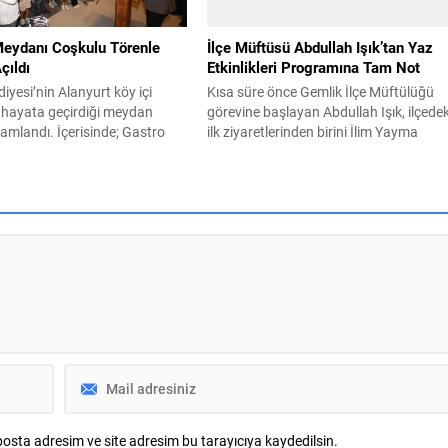
gelişimini destekleyen
..
Meydanı Coşkulu Törenle
İlçe Müftüsü Abdullah Işık’tan Yaz
çıldı
Etkinlikleri Programına Tam Not
diyesi’nin Alanyurt köy içi
Kısa süre önce Gemlik İlçe Müftülüğü
 hayata geçirdiği meydan
görevine başlayan Abdullah Işık, ilçedek
amlandı. İçerisinde; Gastro
ilk ziyaretlerinden birini İlim Yayma
çi Kitaphane, yeşil alanlar,
Cemiyeti Gemlik Şubesi Yükseköğretim
inlenme alanları, otopark,
Kız Öğrenci Yurdu’na gerçekleştirdi. Şu
ı gibi pek çok imkanın
Başkanı Zekeriya Çakır ve yönetim kuru
meydan, düzenlenen coşkulu
üyeleri tarafından karşılanan Müftü Işık
hizmete açıldı. Bölge halkı ilk
yurt binasında incelemelerde bulunara
dana akın etti. İnegöl
cemiyetin çalışmaları, eğitim faaliyetleri
nin 2025 yılı sonunda
ve Gemlik İlçe Müftülüğü ile iş...
osta adresim ve site adresim bu tarayıcıya kaydedilsin.