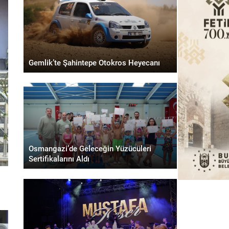
Gemlik’te Şahintepe Otokros Heyecanı
Osmangazi’de Geleceğin Yüzücüleri
Sertifikalarını Aldı