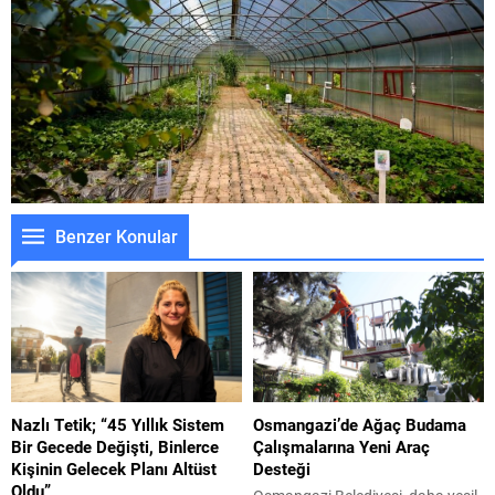
Benzer Konular
Nazlı Tetik; “45 Yıllık Sistem
Osmangazi’de Ağaç Budama
Bir Gecede Değişti, Binlerce
Çalışmalarına Yeni Araç
Kişinin Gelecek Planı Altüst
Desteği
Oldu”