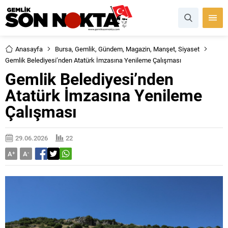
Anasayfa
Bursa
,
Gemlik
,
Gündem
,
Magazin
,
Manşet
,
Siyaset
Gemlik Belediyesi’nden Atatürk İmzasına Yenileme Çalışması
Gemlik Belediyesi’nden
Atatürk İmzasına Yenileme
Çalışması
29.06.2026
22
A
+
A
-