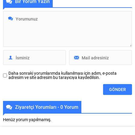
Bir Yorum Yazın
üçüncü durağı İznik oldu.
öğrencileri ve Türk gençler
Büyükşehir Belediyesi Bilgi İşlem
Fadıllı’da bir araya geldi. Nilüfer
Dairesi Başkanlığı tarafından
Belediyesi ve AIESEC iş birliğiyle
düzenlenen Mobil Bilim Festivali,
hayata geçirilen “Top of the
İznik Sahil Meydanı’nda
Mountain (TOM) 26” kamp
Bursalılara eğlenceli ve bilim dolu
etkinliği, Nilüfer Belediyesi Fadıllı
bir gece yaşattı. ‘MobilFest 2026’
Havacılık ve...
kapsamında sanal gerçeklik
deneyimi, mikroskop gözlemi...
Daha sonraki yorumlarımda kullanılması için adım, e-posta
adresim ve site adresim bu tarayıcıya kaydedilsin.
Ziyaretçi Yorumları - 0 Yorum
Henüz yorum yapılmamış.