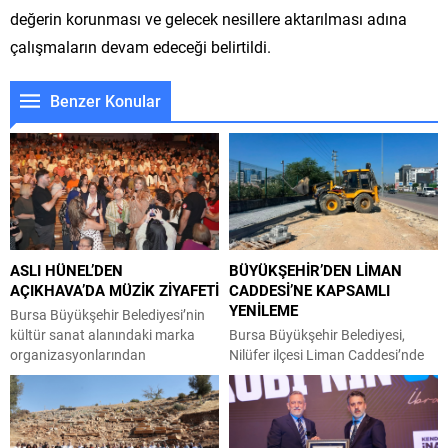
değerin korunması ve gelecek nesillere aktarılması adına
çalışmaların devam edeceği belirtildi.
Benzer Konular
ASLI HÜNEL’DEN
BÜYÜKŞEHİR’DEN LİMAN
AÇIKHAVA’DA MÜZİK ZİYAFETİ
CADDESİ’NE KAPSAMLI
YENİLEME
Bursa Büyükşehir Belediyesi’nin
kültür sanat alanındaki marka
Bursa Büyükşehir Belediyesi,
organizasyonlarından
Nilüfer ilçesi Liman Caddesi’nde
Uluslararası Bursa Festivali’nde
yağmur suyu ve kanalizasyon
Türk müziğinin güçlü sesi Aslı
hattı çalışmalarını nihayete
Hünel, Bursalılara müzik ziyafeti
erdirerek parke ve asfalt kaplama
sundu. Büyükşehir Belediyesi
sürecine başladı. Büyükşehir