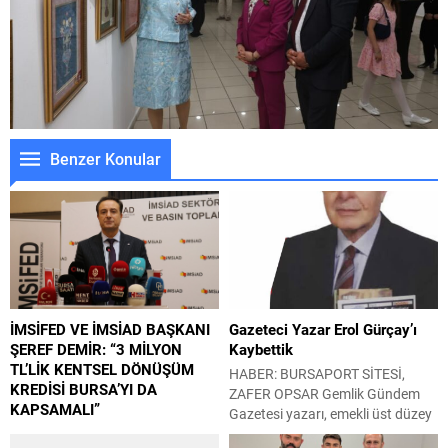
Benzer Konular
İMSİFED VE İMSİAD BAŞKANI
Gazeteci Yazar Erol Gürçay’ı
ŞEREF DEMİR: “3 MİLYON
Kaybettik
TL’LİK KENTSEL DÖNÜŞÜM
HABER: BURSAPORT SİTESİ,
KREDİSİ BURSA’YI DA
ZAFER OPSAR Gemlik Gündem
KAPSAMALI”
Gazetesi yazarı, emekli üst düzey
Çevre, Şehircilik ve İklim Değişikliği
bürokrat ve eski profesyonel