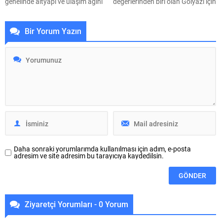
genelinde altyapı ve ulaşım ağını
değerlerinden biri olan Gölyazı için
güçlendirme seferberliği
çalıştay düzenledi. Aziz
kapsamında Osmangazi ilçesine
Panteleimon Kilisesi’ndeki
Bir Yorum Yazın
bağlı Panayır Mahallesi 3’üncü
çalıştayda bölgenin arkeolojik
Pınar Caddesi’nde çalışmalara hız
değerleri ve doğal güzellikleriyle
verdi. Büyükşehir Belediyesi,
dünya standartlarında bir turizm
BUSKİ Genel Müdürlüğü ve
destinasyonuna dönüştürülmesi
Ulaşım Dairesi Başkanlığı
hedefi vurgulandı. Nilüfer
koordinasyonuyla Osmangazi
Belediyesi, tarihi ve turistik
ilçesine bağlı Panayır Mahallesi
özellikleri ile öne çıkan Gölyazı için
3’üncü Pınar Caddesi’nde altyapı
kapsamlı bir çalıştay düzenledi.
ve üstyapıyı yenileme
Gölyazı Aziz...
çalışmalarında sona yaklaştı.
Bölgenin en...
Daha sonraki yorumlarımda kullanılması için adım, e-posta
adresim ve site adresim bu tarayıcıya kaydedilsin.
Ziyaretçi Yorumları - 0 Yorum