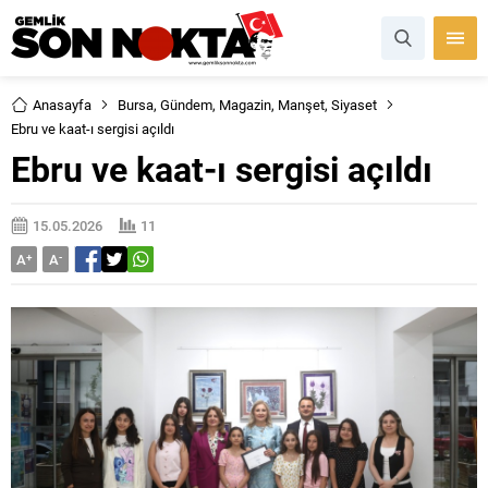
Anasayfa
Bursa
,
Gündem
,
Magazin
,
Manşet
,
Siyaset
Ebru ve kaat-ı sergisi açıldı
Ebru ve kaat-ı sergisi açıldı
15.05.2026
11
A
+
A
-