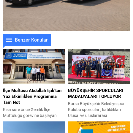
Benzer Konular
İlçe Müftüsü Abdullah Işık’tan
BÜYÜKŞEHİR SPORCULARI
Yaz Etkinlikleri Programına
MADALYALARI TOPLUYOR
Tam Not
Bursa Büyükşehir Belediyespor
Kısa süre önce Gemlik İlçe
Kulübü sporcuları, katıldıkları
Müftülüğü görevine başlayan
Ulusal ve uluslararası
Abdullah Işık, ilçedeki ilk
şampiyonalarda imza attıkları
ziyaretlerinden birini İlim Yayma
başarılarla yeni madalyalar