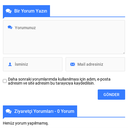
kapılarını açarak Kültürpark
ayı ihracatı 3 milyar 586 milyon
Bir Yorum Yazın
Açıkhava Tiyatrosu’nda
dolar olarak gerçekleşti. Türkiye
çocukların neşesiyle renklenen
ihracatında birinci sıradaki yerini
özel bir programa imza attı.
koruyan endüstrinin toplam
Büyükşehir Belediyesi adına
ihracattan aldığı pay ise yüzde 14
Bursa Kültür Sanat ve Turizm
oldu. Yılın ilk yedi ayında otomotiv
Vakfı (BKSTV) tarafından bu yıl
endüstrisi ihracatı ise 24,4 milyar
64’üncüsü düzenlenen
dolar barajını...
Uluslararası Bursa Festivali, ilklere
sahne...
Daha sonraki yorumlarımda kullanılması için adım, e-posta
adresim ve site adresim bu tarayıcıya kaydedilsin.
Ziyaretçi Yorumları - 0 Yorum
Henüz yorum yapılmamış.