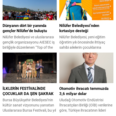
Cemiyeti Gemlik Şubesi
kazandı. Büyükşehir Belediyespor
Yükseköğretim Kız Öğrenci
Kulübü sporcuları, yer aldıkları
Yurdu’na gerçekleştirdi. Şube
son 2 organizasyonu da boş
Başkanı Zekeriya Çakır ve
geçmedi. Kocaeli’de
yönetim kurulu üyeleri tarafından
gerçekleştirilen Büyükler
Dünyanın dört bir yanında
Nilüfer Belediyesi’nden
karşılanan Müftü Işık, yurt
Uluslararası Hasan Gemici-
gençler Nilüfer’de buluştu
kırtasiye desteği
binasında incelemelerde
Gazanfer Bilge Güreş
bulunarak cemiyetin çalışmaları,
Turnuvası’nda 2 bronz madalya
Nilüfer Belediyesi ve uluslararası
Nilüfer Belediyesi, yeni eğitim
eğitim faaliyetleri ve Gemlik İlçe
kazanan Büyükşehir Belediyespor
gençlik organizasyonu AIESEC iş
öğretim yılı öncesinde ihtiyaç
Müftülüğü ile iş...
Kulübü, Manisa’da
birliğiyle düzenlenen “Top of the
sahibi ailelerin çocuklarına
gerçekleştirilen Şehit Eren Bülbül
Mountain (TOM) 26” kampında,
kırtasiye desteği sağlıyor. Sosyal
Türkiye...
farklı ülkelerden gelen değişim
belediyecilik anlayışı ile hareket
öğrencileri ve Türk gençler
eden Nilüfer Belediyesi, ilçede
Fadıllı’da bir araya geldi. Nilüfer
ikamet eden ihtiyaç sahibi ailelerin
Belediyesi ve AIESEC iş birliğiyle
yükünü hafifletiyor. Bu yıl da
hayata geçirilen “Top of the
Nilüfer Belediyesi 2026-2027 yılı
Mountain (TOM) 26” kamp
eğitim öğretim yılı öncesinde ilk ve
İLKLERİN FESTİVALİNDE
Otomotiv ihracatı temmuzda
etkinliği, Nilüfer Belediyesi Fadıllı
ortaöğretim öğrencileri için
ÇOCUKLAR DA ŞEN ŞAKRAK
3,6 milyar dolar
Havacılık ve...
kırtasiye desteği sağlayacak.
Öğrencilere...
Bursa Büyükşehir Belediyesi’nin
Uludağ Otomotiv Endüstrisi
kültür sanat vizyonunu yansıtan
İhracatçıları Birliği (OİB) verilerine
Uluslararası Bursa Festivali, bu yıl
göre, Türkiye ihracatının lideri
ilk kez minik sanatseverlere de
otomotiv endüstrisinin temmuz