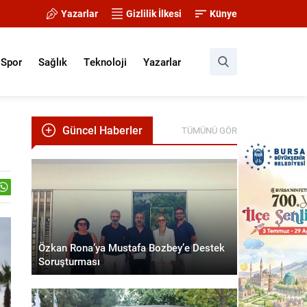
Yazarlar
Gizlilik İlkesi
Künye
Spor
Sağlık
Teknoloji
Yazarlar
Güncel Haberler
TÜMÜNÜ GÖR
Özkan Rona’ya Mustafa Bozbey’e Destek
Soruşturması