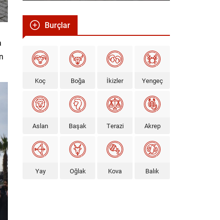
Burçlar
a
n
Koç
Boğa
İkizler
Yengeç
Aslan
Başak
Terazi
Akrep
Yay
Oğlak
Kova
Balık