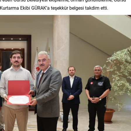
Kurtarma Ekibi GÜRAK’a teşekkür belgesi takdim etti.