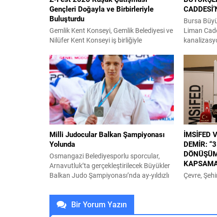
Gençleri Doğayla ve Birbirleriyle
CADDESİ’
Buluşturdu
Bursa Büyük
Gemlik Kent Konseyi, Gemlik Belediyesi ve
Liman Cadd
Nilüfer Kent Konseyi iş birliğiyle
kanalizasyo
düzenlenen Z-Fest 2026 Kuşak
erdirerek p
Çatışması, Umurbey Poligon Alanı’nda
sürecine ba
gençlerin yoğun katılımıyla
BUSKİ Genel
gerçekleştirildi. Gemlik Kent Konseyi
Odunluk Ma
Gençlik Meclisi ile Nilüfer Kent Konseyi
Caddesi’nd
Gençlik Meclisi’nin ortaklaşa organize
yağmur suy
ettiği etkinlik, hafta sonu boyunca
çalışmaları
gençlere unutulmaz anlar yaşattı.
bölgede alt
Atölyelerden seminerlere, yarışmalardan
çalışmalar
Milli Judocular Balkan Şampiyonası
İMSİFED 
gece doğa...
Yolunda
DEMİR: “3
DÖNÜŞÜM 
Osmangazi Belediyesporlu sporcular,
KAPSAMA
Arnavutluk’ta gerçekleştirilecek Büyükler
Balkan Judo Şampiyonası’nda ay-yıldızlı
Çevre, Şehir
forma ile mücadele verecek. Osmangazi
Bakanlığı i
Belediyespor’un başarılı judocuları,
tarafından 
Bir Yorum Yazın
uluslararası arenada Türk bayrağını
kadar uygu
gururla dalgalandırmak için tatamiye
kredisi se