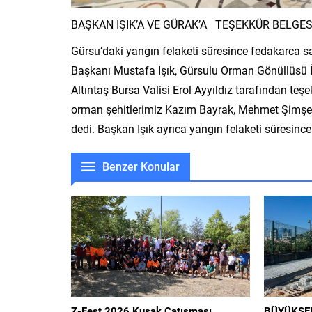
BAŞKAN IŞIK’A VE GÜRAK’A TEŞEKKÜR BELGES
Gürsu’daki yangın felaketi süresince fedakarca s
Başkanı Mustafa Işık, Gürsulu Orman Gönüllüsü 
Altıntaş Bursa Valisi Erol Ayyıldız tarafından teşe
orman şehitlerimiz Kazım Bayrak, Mehmet Şimşek v
dedi. Başkan Işık ayrıca yangın felaketi süresince 
Benzer Konular
Z-Fest 2026 Kuşak Çatışması
BÜYÜKŞEH