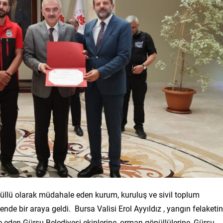
llü olarak müdahale eden kurum, kuruluş ve sivil toplum
rende bir araya geldi. Bursa Valisi Erol Ayyıldız , yangın felaketin
eden Gürsu Belediyesi ekiplerine, orman gönüllülerine, Gürsu