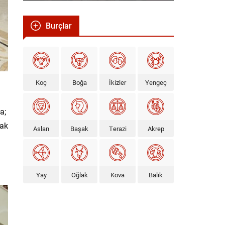
Burçlar
Koç
Boğa
İkizler
Yengeç
a;
mak
Aslan
Başak
Terazi
Akrep
Yay
Oğlak
Kova
Balık