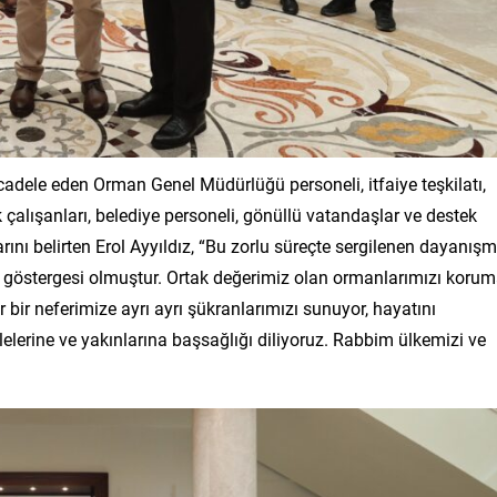
dele eden Orman Genel Müdürlüğü personeli, itfaiye teşkilatı,
 çalışanları, belediye personeli, gönüllü vatandaşlar ve destek
ını belirten Erol Ayyıldız, “Bu zorlu süreçte sergilenen dayanışm
el göstergesi olmuştur. Ortak değerimiz olan ormanlarımızı koru
 bir neferimize ayrı ayrı şükranlarımızı sunuyor, hayatını
lelerine ve yakınlarına başsağlığı diliyoruz. Rabbim ülkemizi ve