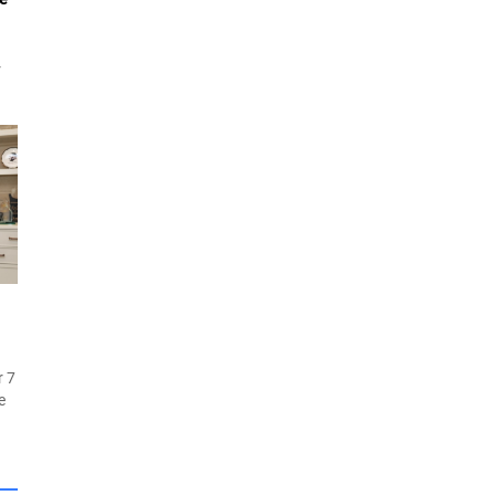
r
n
ite
ma
et
e
r 7
e