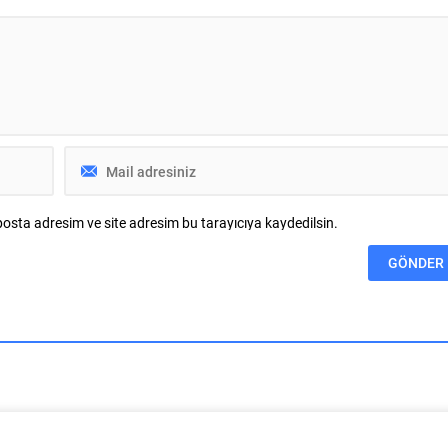
 İnşaat Müteahhitleri
vatandaşlara yeni yaşam alanları
i ve İş İnsanları Federasyonu
sunmak amacıyla yürüttüğü park
le İnşaat Müteahhitleri
çalışmalarını sürdürüyor....
 ve İş İnsanları Derneği
aşkanı Şeref Demir, söz
ansman...
osta adresim ve site adresim bu tarayıcıya kaydedilsin.