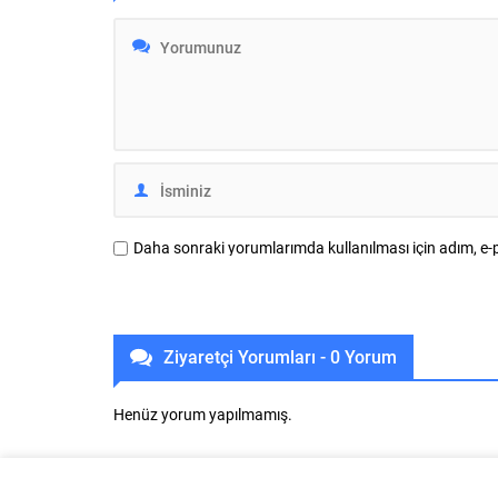
çıkıyor. 1-2 Ağustos tarihlerinde
karşılandı.
Arnavutluk’un başkenti Tiran’da
Sanayiciler
düzenlenecek Büyükler Balkan Judo
(İMSİFED) i
Şampiyonası’nda mücadele edecek
Sanayicileri
Osmangazi Belediyesporlu sporcular
(İMSİAD) B
Settar Karaca ve Muhammet Çağrı
konusu fin
Bilecan, Judo...
Daha sonraki yorumlarımda kullanılması için adım, e-p
Ziyaretçi Yorumları - 0 Yorum
Henüz yorum yapılmamış.