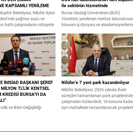
NE KAPSAMLI YENİLEME
ile sektörün hizmetinde
şehir Belediyesi, Nilüfer ilçesi
Bursa Uludağ Üniversitesi (BUÜ)
esi’nde yağmur suyu ve
Yönetimi, yenilenen merkez laboratuva
n hattı çalışmalarını nihayete
binasını iş dünyası ve akademisyenleri
arke ve asfalt kaplama
daha fazla kullanabilmesi adına kolları
şladı. Büyükşehir Belediyesi
sıvadı. BUÜ Rektörü Prof. Dr. Ferudun
 Müdürlüğü, Nilüfer ilçesi
Yılmaz, araştırma üniversitesi vizyonu
hallesi’nde bulunan Liman
doğrultusunda yenilenen ve tam kapas
e 400 metrelik güzergahta
çalışması için tüm teknolojik yatırımları
u ve kanalizasyon hattı
tamamlanan Bilim ve Teknoloji Uygula
nı tamamladı. BUSKİ ekipleri,
ve Araştırma Merkezi’ni (BİTUAM) ziyar
yapıyı güçlendiren
etti. Rektör...
ın tamamlanması...
VE İMSİAD BAŞKANI ŞEREF
Nilüfer’e 7 yeni park kazandırılıyor
 MİLYON TL’LİK KENTSEL
Nilüfer Belediyesi, 2026 yılında ihale
KREDİSİ BURSA’YI DA
süreçleri tamamlanan park projelerind
LI”
çalışmaları hızlandırdı. Yıl sonuna kada
cilik ve İklim Değişikliği
ayrı mahallede tamamlanacak projelerl
le Hazine ve Maliye Bakanlığı
kente yaklaşık 24 bin metrekarelik yeni
hayata geçirilen 3 milyon TL’ye
park alanı kazandırılacak. Nilüfer
n koşullu kentsel dönüşüm
Belediyesi, ilçe genelinde kişi başına
ktör tarafından memnuniyetle
düşen yeşil alan miktarını artırmak ve