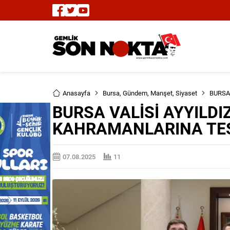
Anasayfa
Bursa
,
Gündem
,
Manşet
,
Siyaset
BURSA
BURSA VALİSİ AYYILD
KAHRAMANLARINA TE
07.08.2025
11