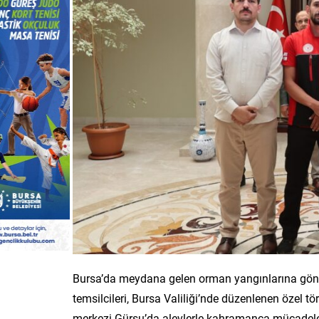
Bursa’da meydana gelen orman yangınlarına gönü
temsilcileri, Bursa Valiliği’nde düzenlenen özel tö
merkezi Gürsu’da alevlerle kahramanca mücadele 