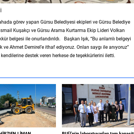
İ
ahada görev yapan Gürsu Belediyesi ekipleri ve Gürsu Belediye
İsmail Kuşakçı ve Gürsu Arama Kurtarma Ekip Lideri Volkan
kkür belgesi ile onurlandırıldı. Başkan Işık, “Bu anlamlı belgeyi
e Ahmet Demirel’e ithaf ediyoruz. Onları saygı ile anıyoruz”
kendilerine destek veren herkese de teşekkürlerini iletti.
İR’DEN LİMAN
BUÜ’nün laboratuvarları tam kapasi