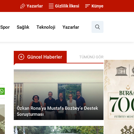
Yazarlar
Gizlilik İlkesi
Künye
Spor
Sağlık
Teknoloji
Yazarlar
Güncel Haberler
TÜMÜNÜ GÖR
Özkan Rona’ya Mustafa Bozbey’e Destek
Soruşturması