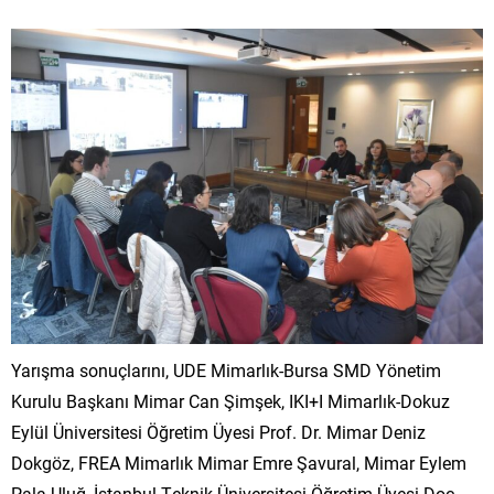
Yarışma sonuçlarını, UDE Mimarlık-Bursa SMD Yönetim
Kurulu Başkanı Mimar Can Şimşek, IKI+I Mimarlık-Dokuz
Eylül Üniversitesi Öğretim Üyesi Prof. Dr. Mimar Deniz
Dokgöz, FREA Mimarlık Mimar Emre Şavural, Mimar Eylem
Pala Uluğ, İstanbul Teknik Üniversitesi Öğretim Üyesi Doç.