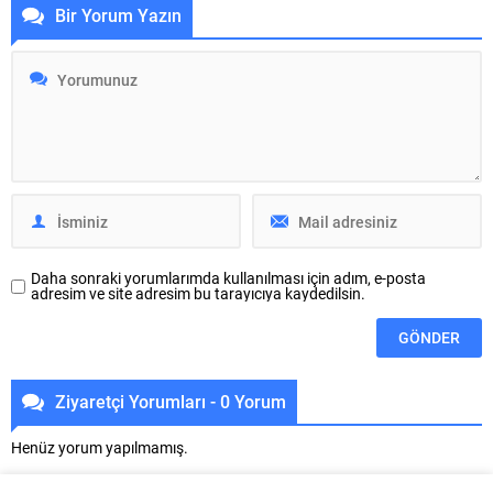
Bir Yorum Yazın
metreküplük yeni depo yatırımını
projelerle kente yaklaşık 24 bin
yüzde 70 düzeyinde fiziki
metrekarelik yeni park alanı
gerçekleşmeye ulaştırdı.
kazandırılacak. Nilüfer Belediyesi,
Büyükşehir Belediyesi BUSKİ
ilçe genelinde kişi başına düşen
Genel Müdürlüğü tarafından
yeşil alan miktarını artırmak ve
Mudanya Söğütpınar
vatandaşlara yeni yaşam alanları
Mahallesi’nde yapımı sürdürülen
sunmak amacıyla yürüttüğü park
2.500 metreküplük rezerv içme
çalışmalarını sürdürüyor....
suyu deposu, bölgedeki 10
mahalleye kesintisiz ve sağlıklı
içme suyu...
Daha sonraki yorumlarımda kullanılması için adım, e-posta
adresim ve site adresim bu tarayıcıya kaydedilsin.
Ziyaretçi Yorumları - 0 Yorum
Henüz yorum yapılmamış.