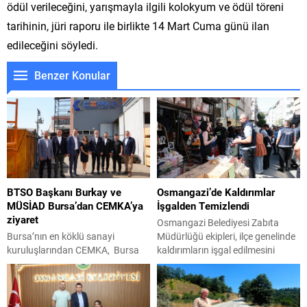
ödül verileceğini, yarışmayla ilgili kolokyum ve ödül töreni
tarihinin, jüri raporu ile birlikte 14 Mart Cuma günü ilan
edileceğini söyledi.
Benzer Konular
BTSO Başkanı Burkay ve
Osmangazi’de Kaldırımlar
MÜSİAD Bursa’dan CEMKA’ya
İşgalden Temizlendi
ziyaret
Osmangazi Belediyesi Zabıta
Bursa’nın en köklü sanayi
Müdürlüğü ekipleri, ilçe genelinde
kuruluşlarından CEMKA, Bursa
kaldırımların işgal edilmesini
Ticaret ve Sanayi Odası (BTSO)
önlemek amacıyla denetimlerini
Başkanı İbrahim Burkay, MÜSİAD
aralıksız sürdürüyor. Son
Bursa Şube Başkanı Alparslan
gerçekleştirilen denetimlerde
Şenocak ve beraberindeki
kaldırımları işgal eden ürünler