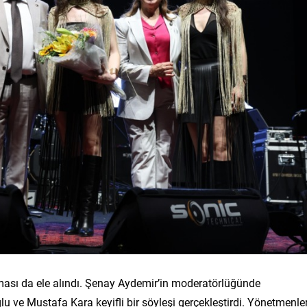
ası da ele alındı. Şenay Aydemir’in moderatörlüğünde
 ve Mustafa Kara keyifli bir söyleşi gerçekleştirdi. Yönetmenler