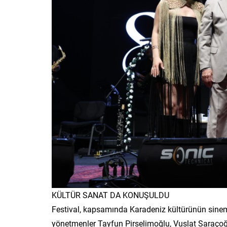
KÜLTÜR SANAT DA KONUŞULDU
Festival, kapsamında Karadeniz kültürünün sinem
yönetmenler Tayfun Pirselimoğlu, Vuslat Saraçoğlu