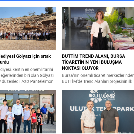
lediyesi Gölyazı için ortak
BUTTİM TREND ALANI, BURSA
turdu
TİCARETİNİN YENİ BULUŞMA
NOKTASI OLUYOR
diyesi, kentin en önemli tarihi
değerlerinden biri olan Gölyazı
Bursa’nın önemli ticaret merkezlerinde
ay düzenledi. Aziz Panteleimon
BUTTİM’de Trend Alanları projesinin ilk
eki çalıştayda bölgenin
uygulama alanı ziyaretçilerin beğenisin
eğerleri ve doğal güzellikleriyle
sunuldu. Projenin tamamlanmasıyla
artlarında bir turizm
birlikte tüm BUTTİM üreticilerinin en tr
nuna dönüştürülmesi hedefi
ürünlerinin tek alanda buluşturulması
Nilüfer Belediyesi, tarihi ve
hedefleniyor. Bursa’nın önemli ticaret
llikleri ile öne çıkan Gölyazı için
merkezlerinden BUTTİM’de, ticaretin ve
r çalıştay düzenledi. Gölyazı
sektörlerin buluşma noktası olacak yen
bir proje hayata geçirildi. Trend Alanları 