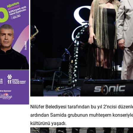
Nilüfer Belediyesi tarafından bu yıl 2’ncisi düzenl
ardından Samida grubunun muhteşem konseriyle s
kültürünü yaşadı.