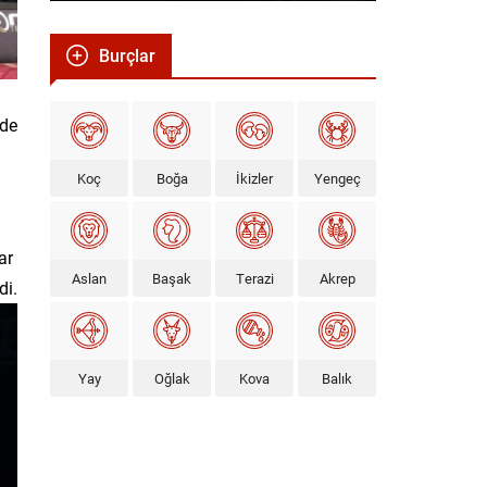
Burçlar
ede
Koç
Boğa
İkizler
Yengeç
ar
Aslan
Başak
Terazi
Akrep
di.
Yay
Oğlak
Kova
Balık