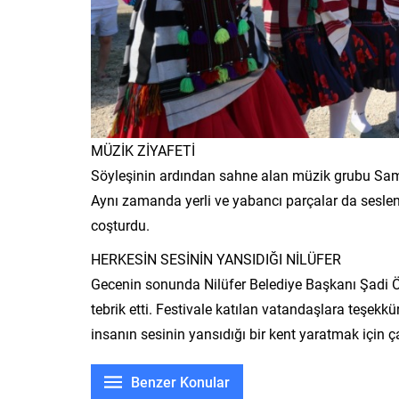
MÜZİK ZİYAFETİ
Söyleşinin ardından sahne alan müzik grubu Samid
Aynı zamanda yerli ve yabancı parçalar da seslend
coşturdu.
HERKESİN SESİNİN YANSIDIĞI NİLÜFER
Gecenin sonunda Nilüfer Belediye Başkanı Şadi Özd
tebrik etti. Festivale katılan vatandaşlara teşek
insanın sesinin yansıdığı bir kent yaratmak için çal
Benzer Konular