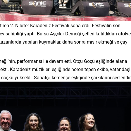
tiren 2. Nilüfer Karadeniz Festivali sona erdi. Festivalin son
v sahipliği yaptı. Bursa Aşçılar Derneği şefleri katıldıkları atöly
 kazanlarda yapılan kuymaklar, daha sonra mısır ekmeği ve çay
ği’nin, performansı ile devam etti. Otçu Göçü eşliğinde alana
çekti. Karadeniz müzikleri eşliğinde horon tepen ekibe, vatandaşl
 coşku yükseldi. Sanatçı, kemençe eşliğinde şarkılarını seslendir