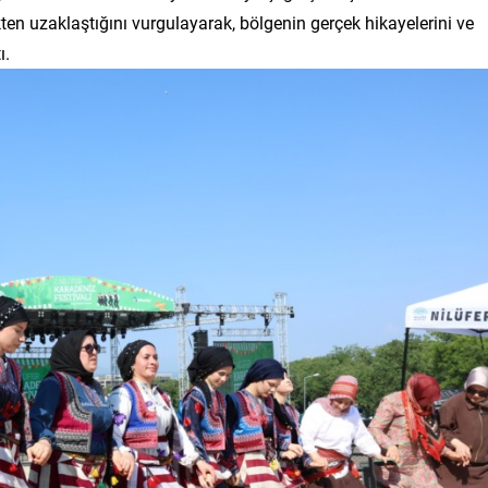
en uzaklaştığını vurgulayarak, bölgenin gerçek hikayelerini ve
ı.