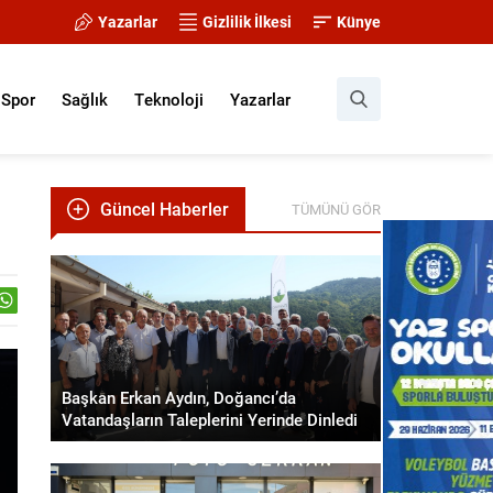
Yazarlar
Gizlilik İlkesi
Künye
Spor
Sağlık
Teknoloji
Yazarlar
Güncel Haberler
TÜMÜNÜ GÖR
Başkan Erkan Aydın, Doğancı’da
Vatandaşların Taleplerini Yerinde Dinledi