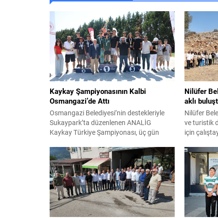
Kaykay Şampiyonasının Kalbi
Nilüfer Be
Osmangazi’de Attı
aklı buluş
Osmangazi Belediyesi’nin destekleriyle
Nilüfer Bele
Sukaypark’ta düzenlenen ANALİG
ve turistik 
Kaykay Türkiye Şampiyonası, üç gün
için çalışt
boyunca heyecan ve adrenalin dolu
Kilisesi’nd
mücadelelere sahne oldu. Final
arkeolojik d
performanslarının ardından dereceye
dünya stand
giren sporculara kupa ve madalyaları
destinasyo
takdim edildi. Bursa’nın önemli spor
vurgulandı. 
tesislerinden Sukaypark, kaykay
turistik öze
sporunun genç yıldızlarını ağırladı.
kapsamlı bi
Gençlik ve Spor Bakanlığı Spor Hizmetleri
Aziz...