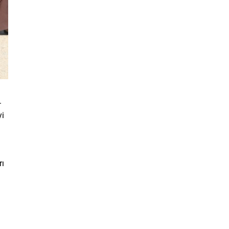
.
yi
rı