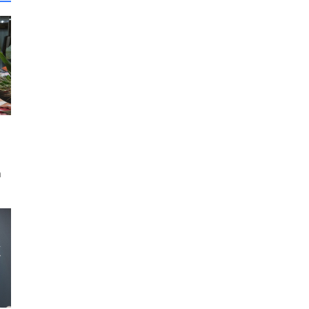
n
e
end
i
ile