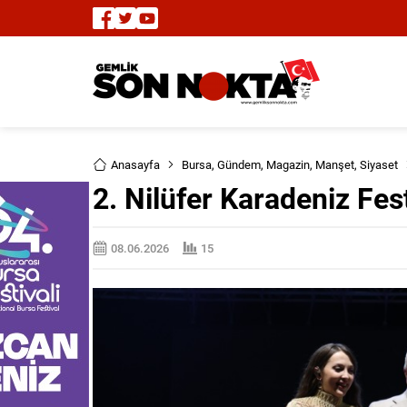
Anasayfa
Bursa
,
Gündem
,
Magazin
,
Manşet
,
Siyaset
2. Nilüfer Karadeniz Fest
08.06.2026
15