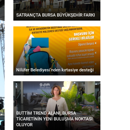
SATRANÇTA BURSA BÜYÜKŞEHİR FARKI
Nilüfer Belediyesi’nden kırtasiye desteği
BUTTİM TREND ALANI, BURSA
TİCARETİNİN YENİ BULUŞMA NOKTASI
OLUYOR