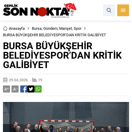
Anasayfa
Bursa
,
Gündem
,
Manşet
,
Spor
BURSA BÜYÜKŞEHİR BELEDİYESPOR’DAN KRİTİK GALİBİYET
BURSA BÜYÜKŞEHİR
BELEDİYESPOR’DAN KRİTİK
GALİBİYET
29.04.2026
19
A
+
A
-