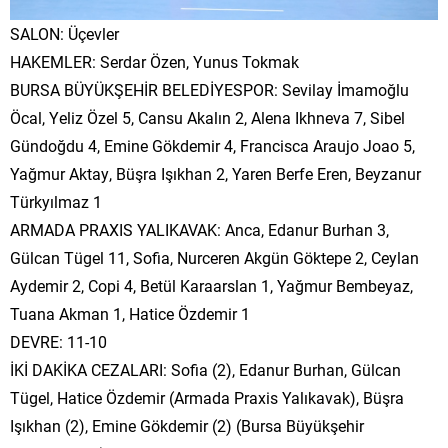
SALON: Üçevler
HAKEMLER: Serdar Özen, Yunus Tokmak
BURSA BÜYÜKŞEHİR BELEDİYESPOR: Sevilay İmamoğlu
Öcal, Yeliz Özel 5, Cansu Akalın 2, Alena Ikhneva 7, Sibel
Gündoğdu 4, Emine Gökdemir 4, Francisca Araujo Joao 5,
Yağmur Aktay, Büşra Işıkhan 2, Yaren Berfe Eren, Beyzanur
Türkyılmaz 1
ARMADA PRAXIS YALIKAVAK: Anca, Edanur Burhan 3,
Gülcan Tügel 11, Sofia, Nurceren Akgün Göktepe 2, Ceylan
Aydemir 2, Copi 4, Betül Karaarslan 1, Yağmur Bembeyaz,
Tuana Akman 1, Hatice Özdemir 1
DEVRE: 11-10
İKİ DAKİKA CEZALARI: Sofia (2), Edanur Burhan, Gülcan
Tügel, Hatice Özdemir (Armada Praxis Yalıkavak), Büşra
Işıkhan (2), Emine Gökdemir (2) (Bursa Büyükşehir