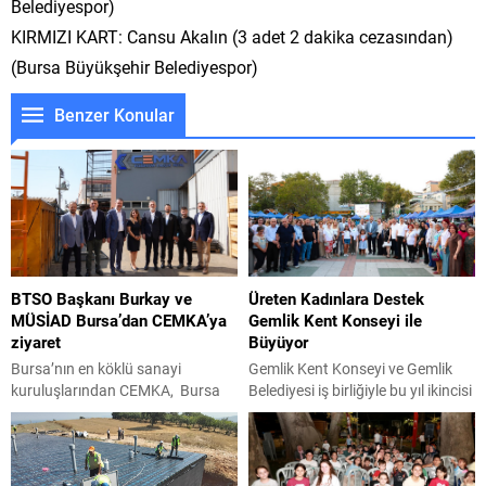
Belediyespor)
KIRMIZI KART: Cansu Akalın (3 adet 2 dakika cezasından)
(Bursa Büyükşehir Belediyespor)
Benzer Konular
BTSO Başkanı Burkay ve
Üreten Kadınlara Destek
MÜSİAD Bursa’dan CEMKA’ya
Gemlik Kent Konseyi ile
ziyaret
Büyüyor
Bursa’nın en köklü sanayi
Gemlik Kent Konseyi ve Gemlik
kuruluşlarından CEMKA, Bursa
Belediyesi iş birliğiyle bu yıl ikincisi
Ticaret ve Sanayi Odası (BTSO)
düzenlenen Kadın Emeği Festivali,
Başkanı İbrahim Burkay, MÜSİAD
yeni iş birlikleriyle büyümeye
Bursa Şube Başkanı Alparslan
devam ediyor. Festivalin bu yılki
Şenocak ve beraberindeki
yeni durağı, Orhangazi Belediyesi