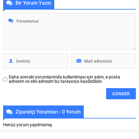
Bir Yorum Yazın
ve eğlence dolu etkinliklerde
çok önemli filozoftu … Ve
buluşturdu. Büyükşehir Belediyesi
felsefeye çok büyük katkılar da
Kültür, Sanat ve Sosyal İşler
bulundu . Bilim, mantık, siyaset,
Dairesi Başkanlığı
etik ve metafizik gibi birçok
koordinasyonunda
alanda önemli görüşler sundu …
gerçekleştirilen ilçe şenlikleri,
Ben Aristotales uzmanı değilim ....
Orhan Çetin Spor Kompleksi’nde
düzenlendi. Büyükşehir Belediyesi
Başkan Vekili Şahin Biba’ya
vekaleten...
Daha sonraki yorumlarımda kullanılması için adım, e-posta
adresim ve site adresim bu tarayıcıya kaydedilsin.
Ziyaretçi Yorumları - 0 Yorum
Henüz yorum yapılmamış.