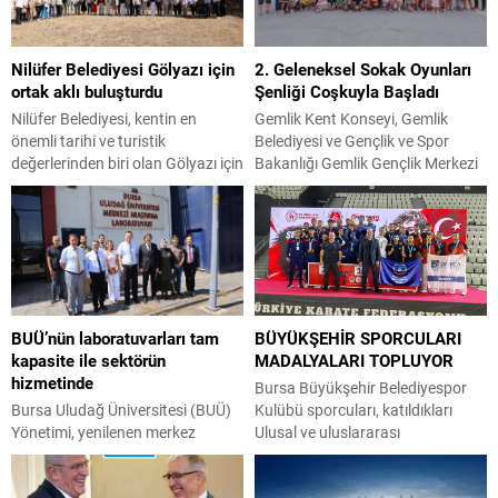
Nilüfer Belediyesi Gölyazı için
2. Geleneksel Sokak Oyunları
ortak aklı buluşturdu
Şenliği Coşkuyla Başladı
Nilüfer Belediyesi, kentin en
Gemlik Kent Konseyi, Gemlik
önemli tarihi ve turistik
Belediyesi ve Gençlik ve Spor
değerlerinden biri olan Gölyazı için
Bakanlığı Gemlik Gençlik Merkezi
çalıştay düzenledi. Aziz
iş birliğiyle düzenlenen 2.
Panteleimon Kilisesi’ndeki
Geleneksel Sokak Oyunları Şenliği,
çalıştayda bölgenin arkeolojik
Kayhan Mahallesi Muhtarı
değerleri ve doğal güzellikleriyle
Çiğdem Yeşilyurt’un talebiyle
dünya standartlarında bir turizm
Şükrü Şenol Ortaokulu
destinasyonuna dönüştürülmesi
bahçesinde Gemlik Belediye
hedefi vurgulandı. Nilüfer
Başkanı Şükrü Deviren, Gemlik
BUÜ’nün laboratuvarları tam
BÜYÜKŞEHİR SPORCULARI
Belediyesi, tarihi ve turistik
Kent Konseyi Başkanı Sedat
kapasite ile sektörün
MADALYALARI TOPLUYOR
özellikleri ile öne çıkan Gölyazı için
Akkuş, Gemlik Gençlik Merkezi
hizmetinde
kapsamlı bir çalıştay düzenledi.
Müdürü Ali Gürses ve yüzlerce...
Bursa Büyükşehir Belediyespor
Gölyazı Aziz...
Bursa Uludağ Üniversitesi (BUÜ)
Kulübü sporcuları, katıldıkları
Yönetimi, yenilenen merkez
Ulusal ve uluslararası
laboratuvar binasını iş dünyası ve
şampiyonalarda imza attıkları
akademisyenlerin daha fazla
başarılarla yeni madalyalar