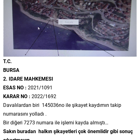
T.C.
BURSA
2. IDARE MAHKEMESI
ESAS NO :
2021/1091
KARAR NO :
2022/1692
Davalılardan biri 145036no ile şikayet kaydımın takip
numarasını yolladı .
Bir diğeri 7273 numara ile işlemi kayda almıştı…
Sakın buradan halkın şikayetleri çok önemlidir gibi sonuç
çıkartmayın…