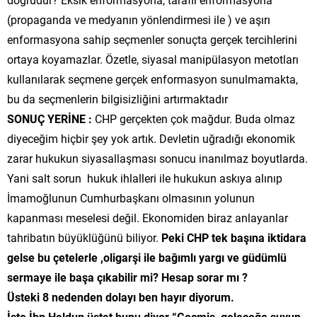
(propaganda ve medyanın yönlendirmesi ile ) ve aşırı
enformasyona sahip seçmenler sonuçta gerçek tercihlerini
ortaya koyamazlar. Özetle, siyasal manipülasyon metotları
kullanılarak seçmene gerçek enformasyon sunulmamakta,
bu da seçmenlerin bilgisizliğini artırmaktadır
SONUÇ YERİNE :
CHP gerçekten çok mağdur. Buda olmaz
diyeceğim hiçbir şey yok artık. Devletin uğradığı ekonomik
zarar hukukun siyasallaşması sonucu inanılmaz boyutlarda.
Yani salt sorun hukuk ihlalleri ile hukukun askıya alınıp
İmamoğlunun Cumhurbaşkanı olmasının yolunun
kapanması meselesi değil. Ekonomiden biraz anlayanlar
tahribatın büyüklüğünü biliyor.
Peki CHP tek başına iktidara
gelse bu çetelerle ,oligarşi ile bağımlı yargı ve güdümlü
sermaye ile başa çıkabilir mi? Hesap sorar mı ?
Üsteki 8 nedenden dolayı ben hayır diyorum.
İşte İbn Haldun üstat bunu diyor “Geçmiş, geleceğe suyun