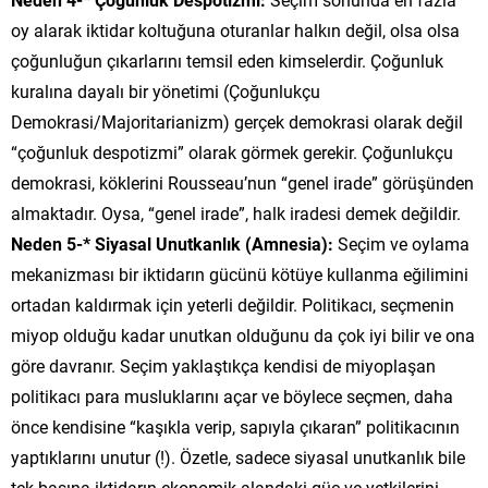
oy alarak iktidar koltuğuna oturanlar halkın değil, olsa olsa
çoğunluğun çıkarlarını temsil eden kimselerdir. Çoğunluk
kuralına dayalı bir yönetimi (Çoğunlukçu
Demokrasi/Majoritarianizm) gerçek demokrasi olarak değil
“çoğunluk despotizmi” olarak görmek gerekir. Çoğunlukçu
demokrasi, köklerini Rousseau’nun “genel irade” görüşünden
almaktadır. Oysa, “genel irade”, halk iradesi demek değildir.
Neden 5-*
Siyasal Unutkanlık (Amnesia):
Seçim ve oylama
mekanizması bir iktidarın gücünü kötüye kullanma eğilimini
ortadan kaldırmak için yeterli değildir. Politikacı, seçmenin
miyop olduğu kadar unutkan olduğunu da çok iyi bilir ve ona
göre davranır. Seçim yaklaştıkça kendisi de miyoplaşan
politikacı para musluklarını açar ve böylece seçmen, daha
önce kendisine “kaşıkla verip, sapıyla çıkaran” politikacının
yaptıklarını unutur (!). Özetle, sadece siyasal unutkanlık bile
tek başına iktidarın ekonomik alandaki güç ve yetkilerini