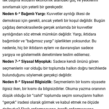
sınırlamak için yeterli bir gerekçedir.
Neden 6-*
Bağımlı Yargı:
Kuvvetler ayrılığı ilkesi de
demokrasi için gerekli, ancak yeterli bir koşul değildir. Bugün
çağdaş demokrasilerde gerçek anlamda bir kuvvetler
ayrılığından söz etmek mümkün değildir. Yargı, iktidara
bağımlıdır ve “bağımsız yargı” işlerlikten yoksundur. Bu
nedenle, hiç bir iktidarın eylem ve davranışları sadece
yargıya ve göstermelik denetimlere teslim edilemez.
Neden 7-*
Siyasal Miyopluk:
Sadece kendi önünü gören
seçmenlerin var olduğu bir toplumda halkın doğru tercihlerde
bulunduğunu söylemek gerçekçi değildir.
Neden 8-*
Siyasal Bilgisizlik:
Seçmenlerin bir kısmı siyasete
ilgisiz iken, bir kısmı da bilgisizdirler. Okuma yazma oranının
düşük olduğu bir “cahil” toplumda seçim sonuçlarını halkın
“gerçek” iradesi olarak görmek ve kabul etmek ne ölçüde
doğrudur? Eksik enformasyona, taraflı enformasyona