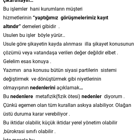
Bu işlemler hani kurumların müşteri
hizmetlerinin
“yaptığımız görüşmelerimiz kayıt
altındır”
demeleri gibidir .
Usulen bu işler böyle yürür…
Usule göre şikayetin kayda alınması illa şikayet konusunun
çözümü veya vatandaşa verilen değer değildir elbet .
Gelelim esas konuya .
Yazımın ana konusu bütün siyasi partilerin sistemi
değiştirmek ve dönüştürmek gibi niyetlerinin
olmayışının
nedenlerini
açıklamak
…
Bu
nedenlere
metafizik(fizik ötesi)
nedenler
diyorum .
Çünkü egemen olan tüm kuralları askıya alabiliyor. Olağan
üstü duruma karar verebiliyor .
Bu iktidar olabilir, küçük iktidar yerel yönetim olabilir
,bürokrasi sınıfı olabilir .
İşte mesele bu .