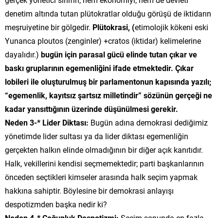
denetim altında tutan plütokratlar olduğu görüşü de iktidarın
meşruiyetine bir gölgedir.
Plütokrasi, (
etimolojik kökeni eski
Yunanca ploutos (zenginler) +cratos (iktidar) kelimelerine
dayalıdır.)
bugün için parasal gücü elinde tutan çıkar ve
baskı gruplarının egemenliğini ifade etmektedir. Çıkar
lobileri ile
oluşturulmuş bir parlamentonun kapısında yazılı;
“egemenlik, kayıtsız şartsız milletindir” sözünün gerçeği ne
kadar yansıttığının üzerinde düşünülmesi gerekir.
Neden 3-*
Lider Diktası:
Bugün adına demokrasi dediğimiz
yönetimde lider sultası ya da lider diktası egemenliğin
gerçekten halkın elinde olmadığının bir diğer açık kanıtıdır.
Halk, vekillerini kendisi seçmemektedir; parti başkanlarının
önceden seçtikleri kimseler arasında halk seçim yapmak
hakkına sahiptir. Böylesine bir demokrasi anlayışı
despotizmden başka nedir ki?
Neden 4-*
Çoğunluk Despotizmi:
Seçim sonunda en fazla