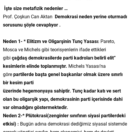
İşte size metafizik nedenler …
Prof. Çoşkun Can Aktan
Demokrasi neden yerine oturmadı
sorusunu şöyle cevaplıyor .
Neden 1- *
Elitizm ve Oligarşinin Tunç Yasası:
Pareto,
Mosca ve Michels gibi teorisyenlerin ifade ettikleri
gibi
çağdaş demokrasilerde parti kadroları belirli elit”
kesimlerin elinde toplanmıştır.
Michels Yasası’na
göre
partilerde başta genel başkanlar olmak üzere sınırlı
bir kesim parti
üzerinde hegemonyaya sahiptir. Tunç kadar katı ve sert
olan bu oligarşik yapı, demokrasinin parti içerisinde dahi
var olmadığını göstermektedir.
Neden 2-*
Plütokrasi(zenginler sınıfının siyasi partilerdeki
etkisi) :
Bugün adına demokrasi dediğimiz siyasal sistemde
gerçek yönetici sınıfın, hem ekonomiyi, hem de devleti