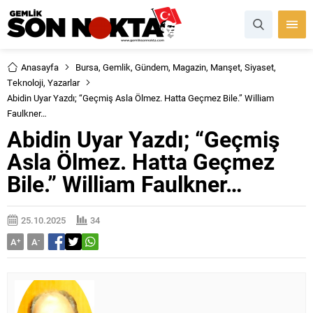
Anasayfa
Bursa
,
Gemlik
,
Gündem
,
Magazin
,
Manşet
,
Siyaset
,
Teknoloji
,
Yazarlar
Abidin Uyar Yazdı; “Geçmiş Asla Ölmez. Hatta Geçmez Bile.” William
Faulkner…
Abidin Uyar Yazdı; “Geçmiş
Asla Ölmez. Hatta Geçmez
Bile.” William Faulkner…
25.10.2025
34
A
+
A
-