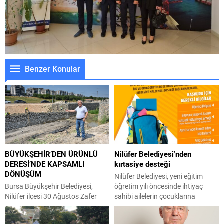
Benzer Konular
BÜYÜKŞEHİR’DEN ÜRÜNLÜ
Nilüfer Belediyesi’nden
DERESİ’NDE KAPSAMLI
kırtasiye desteği
DÖNÜŞÜM
Nilüfer Belediyesi, yeni eğitim
Bursa Büyükşehir Belediyesi,
öğretim yılı öncesinde ihtiyaç
Nilüfer ilçesi 30 Ağustos Zafer
sahibi ailelerin çocuklarına
Mahallesi’nde bulunan Ürünlü
kırtasiye desteği sağlıyor. Sosyal
Deresi’nde ıslah çalışmasıyla eş
belediyecilik anlayışı ile hareket