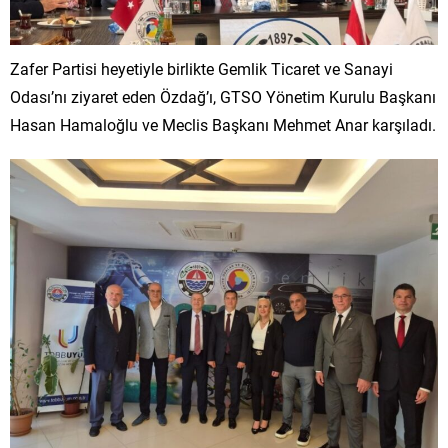
Zafer Partisi heyetiyle birlikte Gemlik Ticaret ve Sanayi
Odası’nı ziyaret eden Özdağ’ı, GTSO Yönetim Kurulu Başkanı
Hasan Hamaloğlu ve Meclis Başkanı Mehmet Anar karşıladı.