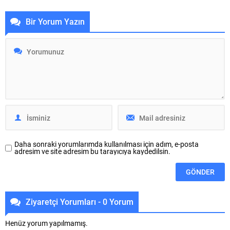
Türkiye Şampiyonası, üç gün
Şubesi tarafından hazırlanan,
boyunca heyecan ve adrenalin
Terörsüz Türkiye Süreci ile ilgili
Bir Yorum Yazın
dolu mücadelelere sahne oldu.
detaylı manifesto siyasi partilerin
Final performanslarının ardından
il teşkilatlarına sunuldu. ADD
dereceye giren sporculara kupa
Bursa Şube Başkanı Gürhan
ve madalyaları takdim edildi.
Akdoğan ve yönetim kurulu
Bursa’nın önemli spor
üyeleri, Yeni Parti, İYİ Parti, Zafer
tesislerinden Sukaypark, kaykay
Partisi il teşkilatlarını ziyaret
sporunun genç yıldızlarını
ederek, manifesto metnini aynı
ağırladı. Gençlik ve Spor Bakanlığı
zamanda Bursa Milletvekilleri
Spor Hizmetleri Genel
Nurhayat Altaca Kayışoğlu,
Müdürlüğü’nün 2026 yılı...
Hasan Öztürk...
Daha sonraki yorumlarımda kullanılması için adım, e-posta
adresim ve site adresim bu tarayıcıya kaydedilsin.
Ziyaretçi Yorumları - 0 Yorum
Henüz yorum yapılmamış.