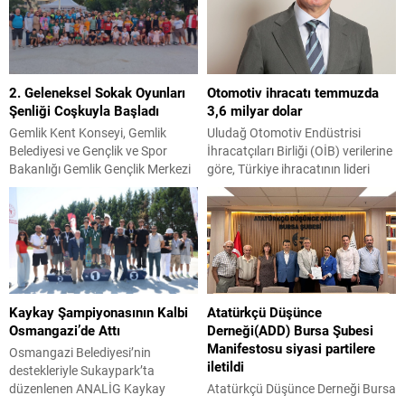
zamanlı olarak yol genişletme ve
eden Nilüfer Belediyesi, ilçede
çevre düzenlemesi
ikamet eden ihtiyaç sahibi ailelerin
gerçekleştiriyor. Büyükşehir
yükünü hafifletiyor. Bu yıl da
Belediyesi, BUSKİ Genel
Nilüfer Belediyesi 2026-2027 yılı
Müdürlüğü, Ulaşım Dairesi
eğitim öğretim yılı öncesinde ilk ve
2. Geleneksel Sokak Oyunları
Otomotiv ihracatı temmuzda
Başkanlığı ile Park ve Bahçeler
ortaöğretim öğrencileri için
Şenliği Coşkuyla Başladı
3,6 milyar dolar
Dairesi Başkanlığı
kırtasiye desteği sağlayacak.
koordinasyonunda 30 Ağustos
Öğrencilere...
Gemlik Kent Konseyi, Gemlik
Uludağ Otomotiv Endüstrisi
Zafer Mahallesi’nde kapsamlı bir
Belediyesi ve Gençlik ve Spor
İhracatçıları Birliği (OİB) verilerine
dönüşüm hamlesi yürütüyor.
Bakanlığı Gemlik Gençlik Merkezi
göre, Türkiye ihracatının lideri
BUSKİ ekipleri, Ürünlü...
iş birliğiyle düzenlenen 2.
otomotiv endüstrisinin temmuz
Geleneksel Sokak Oyunları Şenliği,
ayı ihracatı 3 milyar 586 milyon
Kayhan Mahallesi Muhtarı
dolar olarak gerçekleşti. Türkiye
Çiğdem Yeşilyurt’un talebiyle
ihracatında birinci sıradaki yerini
Şükrü Şenol Ortaokulu
koruyan endüstrinin toplam
bahçesinde Gemlik Belediye
ihracattan aldığı pay ise yüzde 14
Başkanı Şükrü Deviren, Gemlik
oldu. Yılın ilk yedi ayında otomotiv
Kaykay Şampiyonasının Kalbi
Atatürkçü Düşünce
Kent Konseyi Başkanı Sedat
endüstrisi ihracatı ise 24,4 milyar
Osmangazi’de Attı
Derneği(ADD) Bursa Şubesi
Akkuş, Gemlik Gençlik Merkezi
dolar barajını...
Manifestosu siyasi partilere
Müdürü Ali Gürses ve yüzlerce...
Osmangazi Belediyesi’nin
iletildi
destekleriyle Sukaypark’ta
düzenlenen ANALİG Kaykay
Atatürkçü Düşünce Derneği Bursa