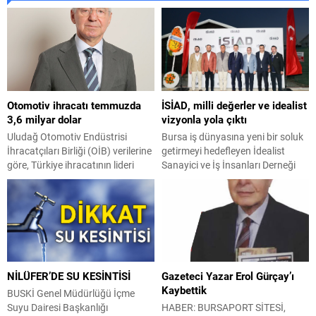
Otomotiv ihracatı temmuzda
İSİAD, milli değerler ve idealist
3,6 milyar dolar
vizyonla yola çıktı
Uludağ Otomotiv Endüstrisi
Bursa iş dünyasına yeni bir soluk
İhracatçıları Birliği (OİB) verilerine
getirmeyi hedefleyen İdealist
göre, Türkiye ihracatının lideri
Sanayici ve İş İnsanları Derneği
otomotiv endüstrisinin temmuz
(İSİAD), Ürünlü Atlı Spor Kulübü
ayı ihracatı 3 milyar 586 milyon
Tesisleri’nde düzenlenen kuruluş
dolar olarak gerçekleşti. Türkiye
organizasyonu ile ekonomi
ihracatında birinci sıradaki yerini
dünyasına ‘merhaba’ dedi.
koruyan endüstrinin toplam
Derneğin milli değerlerle
ihracattan aldığı pay ise yüzde 14
harmanlanmış vizyonunun ilan
oldu. Yılın ilk yedi ayında otomotiv
edildiği organizasyona, MHP
NİLÜFER’DE SU KESİNTİSİ
Gazeteci Yazar Erol Gürçay’ı
endüstrisi ihracatı ise 24,4 milyar
Genel Sekreteri ve Bursa
Kaybettik
dolar barajını...
Milletvekili İsmet Büyükataman,
BUSKİ Genel Müdürlüğü İçme
MHP Bursa Milletvekili Fevzi
Suyu Dairesi Başkanlığı
HABER: BURSAPORT SİTESİ,