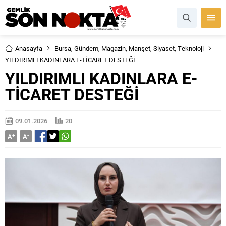
Anasayfa
Bursa
,
Gündem
,
Magazin
,
Manşet
,
Siyaset
,
Teknoloji
YILDIRIMLI KADINLARA E-TİCARET DESTEĞİ
YILDIRIMLI KADINLARA E-
TİCARET DESTEĞİ
09.01.2026
20
A
+
A
-