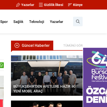
Yazarlar
Gizlilik İlkesi
Künye
Spor
Sağlık
Teknoloji
Yazarlar
Güncel Haberler
TÜMÜNÜ GÖR
BÜYÜKŞEHİR’DEN AFETLERE HAZIR İKİ
YENİ MOBİL ARAÇ