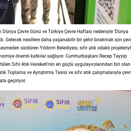
an Dünya Çevre Günü ve Türkiye Çevre Haftası nedeniyle ‘Dünya
ı. Gelecek nesillere daha yaşanabilir bir şehir bırakmak için çev
 kesmeden sürdüren Yıldırım Belediyesi, sıfır atık odaklı projeleriy
omiye önemli katkılar sağlıyor. Cumhurbaşkanı Recep Tayyip
len Sıfır Atık Hareketi’nin en güçlü uygulayıcılarından biri olan
 Atık Toplama ve Ayrıştırma Tesisi ve sıfır atık çalışmalarıyla çev
ta geçiriyor.