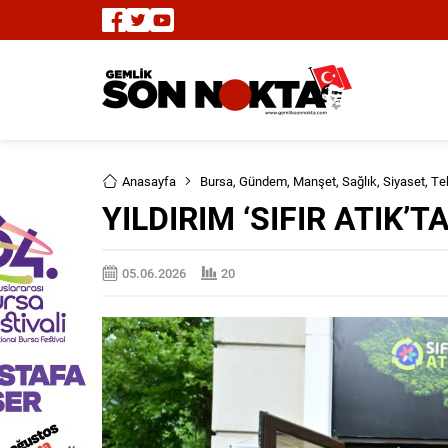
Anasayfa
Bursa
,
Gündem
,
Manşet
,
Sağlık
,
Siyaset
,
Te
YILDIRIM ‘SIFIR ATIK’
05.06.2026
20