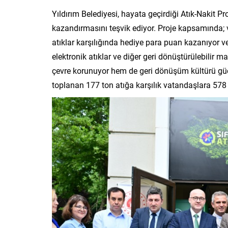
Yıldırım Belediyesi, hayata geçirdiği Atık-Nakit Pr
kazandırmasını teşvik ediyor. Proje kapsamında; va
atıklar karşılığında hediye para puan kazanıyor ve
elektronik atıklar ve diğer geri dönüştürülebilir
çevre korunuyor hem de geri dönüşüm kültürü gü
toplanan 177 ton atığa karşılık vatandaşlara 578 