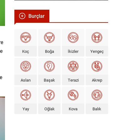
Burçlar
re
le
Koç
Boğa
İkizler
Yengeç
re
Aslan
Başak
Terazi
Akrep
Yay
Oğlak
Kova
Balık