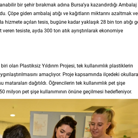
aşanabilir bir şehir bırakmak adına Bursa’ya kazandırdığı Ambalaj
du. Çöpe giden ambalaj atığı ve kağıtların miktarını azaltmak ve
hizmete açılan tesis, bugüne kadar yaklaşık 28 bin ton atığı ge
 veren tesiste, ayda 300 ton atık ayrıştırılarak ekonomiye
ri olan Plastiksiz Yıldırım Projesi, tek kullanımlık plastiklerin
yaygınlaştırılmasını amaçlıyor. Proje kapsamında ilçedeki okullar
su mataraları dağıtıldı. Öğrencilerin tek kullanımlık pet şişe
50 milyon pet şişe kullanımının önüne geçilmesi hedefleniyor.