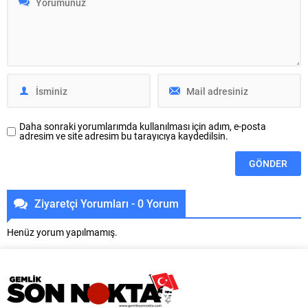
coşkulu bir törenle hizmete açıldı.
kamuoyundan yansıyan
Bölge halkı ilk günden meydana
bildirimler doğrultusunda; Bursa il
akın etti. İnegöl Belediyesi’nin
sınırı içerisindeki bazı ruhsat
2025 yılı sonunda yapımına...
vermeye yetkili idarelerde
(belediyelerde), inşaat ruhsatı
başvuru, ön inceleme, mimari
proje kontrolü ve proje düzeltme
süreçlerinde mimarlardan
mevzuata...
Daha sonraki yorumlarımda kullanılması için adım, e-posta
adresim ve site adresim bu tarayıcıya kaydedilsin.
Ziyaretçi Yorumları - 0 Yorum
Henüz yorum yapılmamış.