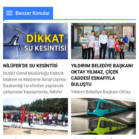
Benzer Konular
NİLÜFER’DE SU KESİNTİSİ
YILDIRIM BELEDİYE BAŞKANI
OKTAY YILMAZ, ÇİÇEK
BUSKİ Genel Müdürlüğü Elektrik
CADDESİ ESNAFIYLA
Makine ve Malzeme İkmal Dairesi
BULUŞTU
Başkanlığı tarafından yapılacak
çalışmalar kapsamında, Nilüfer
Yıldırım Belediye Başkanı Oktay
İlçesi Konak Mahallesi; Yıldırım
Yılmaz, Zümrütevler Mahallesi
Caddesi güneyi, Eğitimciler
esnafıyla bir araya geldi. Her
Caddesi kuzeyi ile Başkent ve
fırsatta vatandaşla buluşan
Pınar Sokak doğusunda kalan
Yıldırım Belediye Başkanı Oktay
bölge ve civarında 04 Ağustos
Yılmaz, mahalle ve esnaf
2026 tarihinde 09:00 – 18:00
ziyaretlerine ara vermeden devam
saatleri arasında su kesintisi
ediyor. Zümrütevler Mahallesi’ni