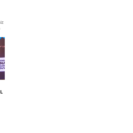
siz
m
.
ak
r
an
ÜL
AB