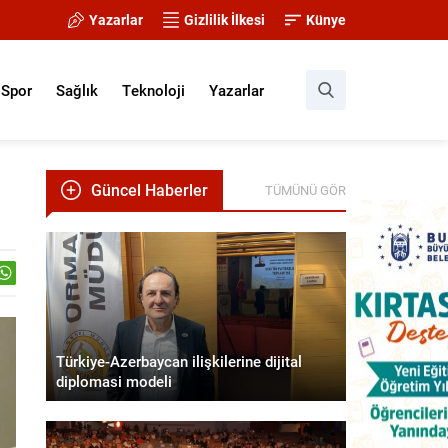
Yazarlar
Gizlilik İlkesi
Künye
Spor
Sağlık
Teknoloji
Yazarlar
Güncel Haberler
TÜMÜNÜ GÖR
Türkiye-Azerbaycan ilişkilerine dijital
diplomasi modeli