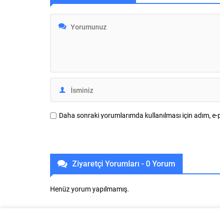
etkinlikler, her yaştan vatandaşı bir araya
neşeli ve k
getirdi. Şenlik alanında kurulan kadın
düzenlenen
dernekleri ve kooperatif stantları yoğun...
Şenlikleri”
Düzenlendiğ
gören şenli
Sırameşeler
Daha sonraki yorumlarımda kullanılması için adım, e-p
Ziyaretçi Yorumları - 0 Yorum
Henüz yorum yapılmamış.