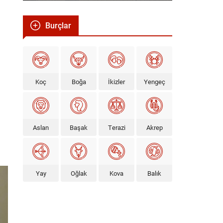
Burçlar
Koç
Boğa
İkizler
Yengeç
Aslan
Başak
Terazi
Akrep
Yay
Oğlak
Kova
Balık