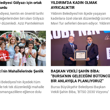
lediyesi Gölyazı için ortak
YILDIRIM’DA KADIN OLMAK
turdu
AYRICALIKTIR
diyesi, kentin en önemli tarihi
Yıldırım Belediyesi’nin ilçede yaşayan
değerlerinden biri olan Gölyazı
kadınlara özel olarak düzenlediği ücret
ay düzenledi. Aziz Panteleimon
Mavi Tur seferleri devam ediyor. Yıldırı
eki çalıştayda bölgenin
Belediyesi, ilçeyi geleceğe taşıyan fiziki
eğerleri ve doğal güzellikleriyle
yatırımlarını sosyal belediyecilik
artlarında bir turizm
projeleriyle de desteklemeyi sürdürüyor
nuna dönüştürülmesi hedefi
Vatandaşların yaşam kalitesini artırac
Nilüfer Belediyesi, tarihi ve
çalışmalara bir yenisini ekleyen Yıldırım
llikleri ile öne çıkan Gölyazı için
Belediyesi, ilçedeki kadınlar için Mavi Tu
r çalıştay düzenledi. Gölyazı
programını hayata geçirdi. Mudanya’d
başlayan Mavi Tur seferleri;...
’nin Mahallelerinde Şenlik
BAŞKAN VEKİLİ ŞAHİN BİBA:
“BURSA’NIN GELECEĞİNİ BÜTÜNC
BİR ANLAYIŞLA PLANLIYORUZ”
elediyesi’nin ilçedeki tüm
e tek tek düzenlediği mahalle
Bursa Büyükşehir Belediyesi Başkan
 Osmangazililere eğlence dolu
Vekili Şahin Biba, ‘BTSO 2030 Vizyonu’
tmaya devam ediyor.
kapsamında hayata geçirilen TEKNOS
ilçesinde yaşayan
KOBİ OSB’nin tanıtıldığı lansman
ın yaz akşamlarını eğlenceli,
programında, “Bursa’mızın ulaşım ve