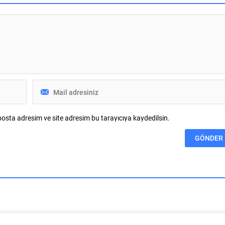
eyifli geçirmesi amacıyla
turizm master planlarını
 “Osmangazi’de Yaz Mahalle
vatandaşlarımızın konforunu ve
 tüm coşkusuyla sürüyor.
güvenliğini esas alarak hazırlıyoruz.
i her mahallede yoğun ilgi
Çevre düzeni planı çalışmalarımızı da
klerin bu kez adresi
şehrimizin gelecek yıllardaki gelişimini
 Mahallesi oldu....
bütüncül bir anlayışla yönlendirecek
şekilde sürdürüyoruz. KOBİ OSB de...
osta adresim ve site adresim bu tarayıcıya kaydedilsin.