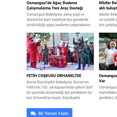
Osmangazi’de Ağaç Budama
Nilüfer Be
Çalışmalarına Yeni Araç Desteği
aklı buluş
Osmangazi Belediyesi, daha yeşil ve
Nilüfer Bele
düzenli bir kent hedefiyle ilçe genelinde
ve turistik 
sürdürdüğü ağaç budama çalışmalarını,
için çalışt
Park ve Bahçeler Müdürlüğü envanterine
Kilisesi’nd
kazandırılan sepetli iş aracının sağladığı
arkeolojik d
erişim ve güvenlik avantajıyla daha etkin
dünya stand
şekilde gerçekleştiriyor. Osmangazi
destinasyo
Belediyesi, ilçe genelindeki yeşil alanların
vurgulandı. 
korunması, ağaçların sağlıklı gelişiminin
turistik öze
desteklenmesi ve kent estetiğinin
kapsamlı bi
iyileştirilmesi amacıyla yürüttüğü...
Aziz...
FETİH COŞKUSU ORHANELİ’DE
Osmangazi
Var
Bursa Büyükşehir Belediyesi, Bursa’nın
Fethi’nin 700. yılı kapsamında şehrin dört
Osmangazi B
bir yanında düzenlediği ilçe şenliklerini bu
mahallelerd
kez Orhaneli’ye taşıdı. Büyükşehir
şenlikleri,
Belediyesi Kültür, Sanat ve Sosyal İşler
anlar yaşa
Dairesi Başkanlığı tarafından Orhaneli 9
Osmangazi 
Bir Yorum Yazın
Eylül Meydanı’nda gerçekleştirilen
vatandaşlar