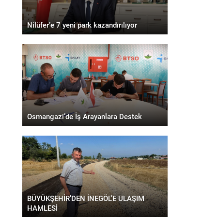
Nilüfer’e 7 yeni park kazandırılıyor
Osmangazi’de İş Arayanlara Destek
BÜYÜKŞEHİR’DEN İNEGÖL’E ULAŞIM
HAMLESİ