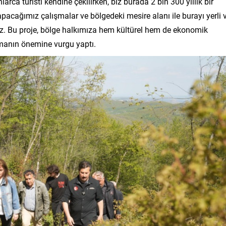
onlarca turisti kendine çekilirken, biz burada 2 bin 300 yıllık bir
acağımız çalışmalar ve bölgedeki mesire alanı ile burayı yerli 
ğiz. Bu proje, bölge halkımıza hem kültürel hem de ekonomik
şmanın önemine vurgu yaptı.