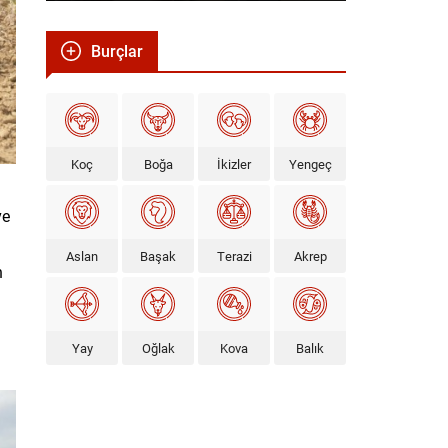
Burçlar
Koç
Boğa
İkizler
Yengeç
ve
Aslan
Başak
Terazi
Akrep
n
Yay
Oğlak
Kova
Balık