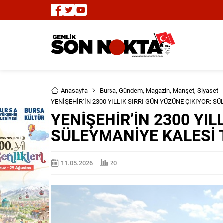
Anasayfa
Bursa
,
Gündem
,
Magazin
,
Manşet
,
Siyaset
YENİŞEHİR’İN 2300 YILLIK SIRRI GÜN YÜZÜNE ÇIKIYOR: 
YENİŞEHİR’İN 2300 YIL
SÜLEYMANİYE KALESİ 
11.05.2026
20