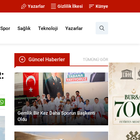
Yazarlar
Gizlilik İlkesi
Künye
Spor
Sağlık
Teknoloji
Yazarlar
Güncel Haberler
TÜMÜNÜ GÖR
:
Gemlik Bir Kez Daha Sporun Başkenti
Oldu