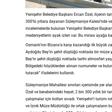
Yenişehir Belediye Başkanı Ercan Özel, ilçenin ta
300’lü yıllara dayanan Süleymaniye Kalesi’nde ve
incelemelerde bulunan Yenişehir Belediye Başkanı E
medeniyetlerin ayak izleri var. Bu mirası ayağa ka
Osmanlı’nın Bizans’a karşı kazandığı ilk büyük z
Aydoğdu Bey’in şehit düştüğü noktada bir müze 
Bey’in şehit düştüğü noktada tarihi atmosferi ya
Bölgedeki höyüklerden alınan numuneler ve bulunan
tutacak” ifadelerini kullandı.
Süleymaniye Mahallesi sınırları içerisinde yer ala
Özel ve beraberindeki heyet, 2 bin 300 yıllık bir 
çalışmalar için kolları sıvadı. Yenişehir’i turizm 
ve İznik Müze Müdürlüğü ile ortak çalışmaların b