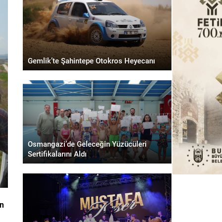
Gemlik’te Şahintepe Otokros Heyecanı
Osmangazi’de Geleceğin Yüzücüleri
Sertifikalarını Aldı
in