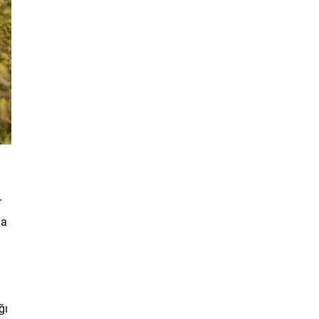
r
la
ğı