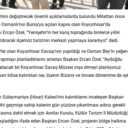
rihini değiştirecek önemli açıklamalarda bulundu Milattan önce
 Osmanlı’nın Bursa’ya açılan kapısı olan Koyunhisar’da
rcan Özel, “Yenişehir’in her karış toprağında binlerce yıllık
ldırarak ilçemizi turizmin merkezi yapmaya kararlıyız” dedi.
afer olan Koyunhisar Savaşı’nın yapıldığı ve Osman Bey’in yeğen
yapmayı planladıklarını anlatan Başkan Ercan Özel, “Aydoğdu
şatacak bir Koyunhisar Savaş Müzesi inşa etmeyi planlıyoruz.
 kilise kalıntıları ise, ilçenin Bizans ve öncesi dönemine de ışı
n Süleymaniye (Hisar) Kalesi’nin kalıntılarını inceleyen Başkan
tarihi geçmişe sahip kalenin gün yüzüne çıkarılması adına gerekli
rotasına dahil etmek için Anıtlar Kurulu, Kültür Turizm İl Müdürlüğ
aşladığını ifade eden Başkan Ercan Özel, projenin bölge halkına