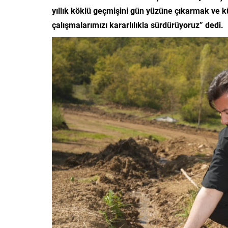
yıllık köklü geçmişini gün yüzüne çıkarmak ve k
çalışmalarımızı kararlılıkla sürdürüyoruz” dedi.