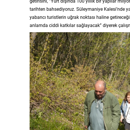
getirisini, “Yurt dışında 100 yıllık bir yapılar mily
tarihten bahsediyoruz. Süleymaniye Kalesi’nde yap
yabancı turistlerin uğrak noktası haline getirece
anlamda ciddi katkılar sağlayacak” diyerek çalı