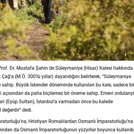
 Prof. Dr. Mustafa Şahin de Süleymaniye (Hisar) Kalesi hakkında
 Çağ’a (M.Ö. 300’lü yıllar) dayandığını belirterek, “Süleymaniye
işe sahip. Büyük İskender döneminde kullanılan bu kale, sadece bi
i açısından da paha biçilemez bir öneme sahip. Emevi ordularıy
sari (Eyüp Sultan), İstanbul’a varmadan önce bu kalede
l değerdir” dedi.
ratorluğu’na, Hristiyan Romalılardan Osmanlı İmparatorluğu’na
rdından da Osmanlı İmparatorluğunun yüzyıllar boyunca kullandı