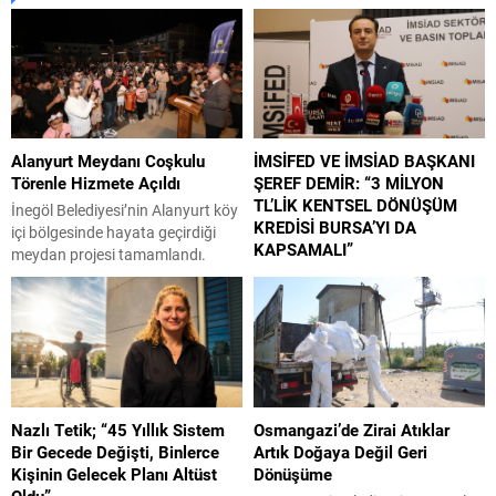
Alanyurt Meydanı Coşkulu
İMSİFED VE İMSİAD BAŞKANI
Törenle Hizmete Açıldı
ŞEREF DEMİR: “3 MİLYON
TL’LİK KENTSEL DÖNÜŞÜM
İnegöl Belediyesi’nin Alanyurt köy
KREDİSİ BURSA’YI DA
içi bölgesinde hayata geçirdiği
KAPSAMALI”
meydan projesi tamamlandı.
İçerisinde; Gastro Kafe, Nöbetçi
Çevre, Şehircilik ve İklim Değişikliği
Kitaphane, yeşil alanlar, oturma
Bakanlığı ile Hazine ve Maliye
ve dinlenme alanları, otopark,
Bakanlığı tarafından hayata
ATM noktası gibi pek çok imkanın
geçirilen 3 milyon TL’ye kadar
sunulduğu meydan, düzenlenen
uygun koşullu kentsel dönüşüm
coşkulu bir törenle hizmete açıldı.
kredisi sektör tarafından
Bölge halkı ilk günden meydana
memnuniyetle karşılandı. İnşaat
Nazlı Tetik; “45 Yıllık Sistem
Osmangazi’de Zirai Atıklar
akın etti. İnegöl Belediyesi’nin
Müteahhitleri Sanayicileri ve İş
Bir Gecede Değişti, Binlerce
Artık Doğaya Değil Geri
2025 yılı sonunda yapımına...
İnsanları Federasyonu (İMSİFED)
Kişinin Gelecek Planı Altüst
Dönüşüme
ile İnşaat Müteahhitleri
Oldu”