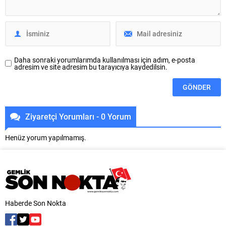
Buluşmaları’nın 19.’su
mahallede yoğun ilgi gören
gerçekleştirildi. Toplantının konuk
şenliklerin bu kez adresi
konuşmacısı Kuzey
Sırameşeler Mahallesi oldu....
Makedonya’nın Tetova
(Kalkandelen) Devlet...
Daha sonraki yorumlarımda kullanılması için adım, e-posta
adresim ve site adresim bu tarayıcıya kaydedilsin.
Ziyaretçi Yorumları - 0 Yorum
Henüz yorum yapılmamış.
Haberde Son Nokta