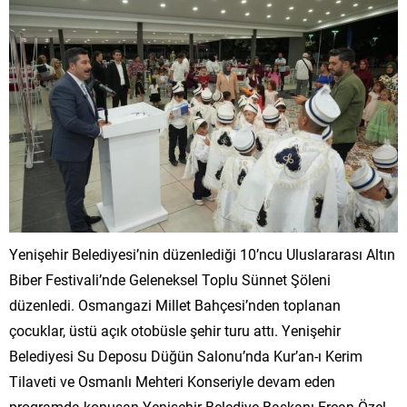
Yenişehir Belediyesi’nin düzenlediği 10’ncu Uluslararası Altın
Biber Festivali’nde Geleneksel Toplu Sünnet Şöleni
düzenledi. Osmangazi Millet Bahçesi’nden toplanan
çocuklar, üstü açık otobüsle şehir turu attı. Yenişehir
Belediyesi Su Deposu Düğün Salonu’nda Kur’an-ı Kerim
Tilaveti ve Osmanlı Mehteri Konseriyle devam eden
programda konuşan Yenişehir Belediye Başkanı Ercan Özel,