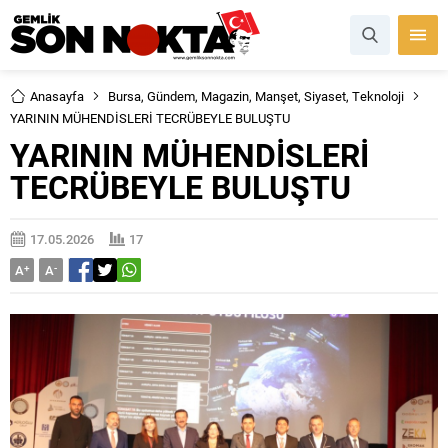
Anasayfa
Bursa
,
Gündem
,
Magazin
,
Manşet
,
Siyaset
,
Teknoloji
YARININ MÜHENDİSLERİ TECRÜBEYLE BULUŞTU
YARININ MÜHENDİSLERİ
TECRÜBEYLE BULUŞTU
17.05.2026
17
A
+
A
-