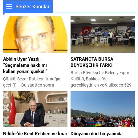
Benzer Konular
Abidin Uyar Yazdı;
SATRANÇTA BURSA
“Saçmalama hakkımı
BÜYÜKŞEHİR FARKI
kullanıyorum çünkü!!”
Bursa Büyükşehir Belediyespor
Çünkü; Sezar Rubicon Irmağını
Kulübü, Balıkesir’de
geçti(!) … Bu saatten sonra
gerçekleştirilen ve 9 ülkeden 529
yazılan her şey saçmalık … Ve ben
sporcunun katıldığı Burhaniye
hala saçmalıyorum … Aristotales
Ören Uluslararası Açık Satranç
çok önemli filozoftu … Ve
Turnuvası’nda 2 kupa birden
felsefeye çok büyük katkılar da
kazandı. Bursa Büyükşehir
bulundu . Bilim, mantık, siyaset,
Belediyespor, kulüpler
etik ve metafizik gibi birçok
sıralamasında başarılı bir
alanda önemli görüşler sundu …
performans sergileyerek Uygar
Nilüfer’de Kent Rehberi ve İmar
Dünyanın dört bir yanında
Ben Aristotales uzmanı değilim ....
Altan Toptal, Hamza Kerem