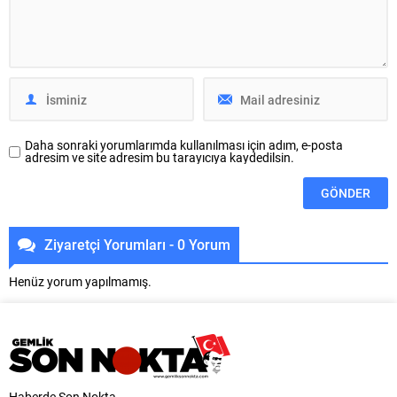
bu yıl 64’üncüsü düzenlenen
Büyükşehir Belediyesi adına
Uluslararası Bursa Festivali,
Bursa Kültür Sanat ve Turizm
sevilen sanatçı Aslı Hünel’i
Vakfı (BKSTV) tarafından bu yıl
müzikseverlerle buluşturdu.
64’üncüsü...
Uludağ İçecek ana
sponsorluğunda düzenlenen...
Daha sonraki yorumlarımda kullanılması için adım, e-posta
adresim ve site adresim bu tarayıcıya kaydedilsin.
Ziyaretçi Yorumları - 0 Yorum
Henüz yorum yapılmamış.
Haberde Son Nokta