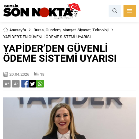
Anasayfa
Bursa
,
Gündem
,
Manşet
,
Siyaset
,
Teknoloji
YAPİDER’DEN GÜVENLİ ÖDEME SİSTEMİ UYARISI
YAPİDER’DEN GÜVENLİ
ÖDEME SİSTEMİ UYARISI
20.04.2026
18
A
+
A
-