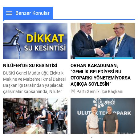
Benzer Konular
NİLÜFER’DE SU KESİNTİSİ
ORHAN KARADUMAN;
“GEMLİK BELEDİYESİ BU
BUSKİ Genel Müdürlüğü Elektrik
OTOPARKI YÖNETEMİYORSA
Makine ve Malzeme İkmal Dairesi
AÇIKÇA SÖYLESİN”
Başkanlığı tarafından yapılacak
çalışmalar kapsamında, Nilüfer
İYİ Parti Gemlik İlçe Başkanı
İlçesi Demirci Mahallesi; Koşuyolu
Orhan Karaduman, Sahil Cami
Caddesi güneyi, Direnç Sokak
önündeki otoparkta yaşanan
kuzeyi, Eylül Sokak batısı
sorunları bir kez daha gündeme
arasında kalan bölge ve civarında
getirdi. Gemlik Kaymakamlığının
05 Ağustos 2026 tarihinde 09:00
sorunu kontrol altına aldığını
– 18:00 saatleri arasında su
açıklamasına rağmen, ilerleme
kesintisi yapılacaktır. BUSKİ Genel
kaydedilmediğini öne süren Orhan