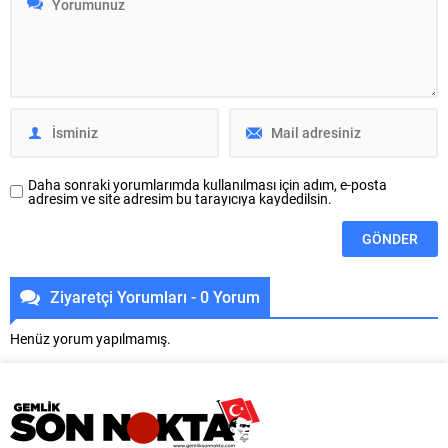
Müdürlüğü, Nilüfer ilçesi Odunluk
yaşattı. Büyükşehir Belediyesi
Mahallesi’nde bulunan Liman
adına Bursa Kültür Sanat ve
Caddesi’nde 400 metrelik
Turizm Vakfı (BKSTV) tarafından
güzergahta yağmur suyu ve
düzenlenen 64. Uluslararası
kanalizasyon hattı çalışmalarını
Bursa Festivali, birbirinden değerli
tamamladı. BUSKİ ekipleri,
sanatçıları vatandaşlarla
bölgede altyapıyı güçlendiren
buluşturmaya devam ediyor.
çalışmaların tamamlanması...
Festival...
Daha sonraki yorumlarımda kullanılması için adım, e-posta
adresim ve site adresim bu tarayıcıya kaydedilsin.
Ziyaretçi Yorumları - 0 Yorum
Henüz yorum yapılmamış.